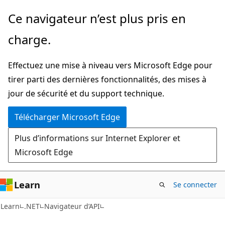
Passer
Passer
Ce navigateur n’est plus pris en
directement
à
charge.
au
la
contenu
navigation
Effectuez une mise à niveau vers Microsoft Edge pour
principal
dans
tirer parti des dernières fonctionnalités, des mises à
la
jour de sécurité et du support technique.
page
Télécharger Microsoft Edge
Plus d’informations sur Internet Explorer et
Microsoft Edge
Learn
Se connecter
C#
Learn
.NET
Navigateur d’API