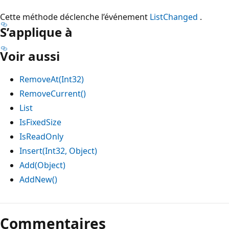
Cette méthode déclenche l’événement
ListChanged
.
S’applique à
Voir aussi
RemoveAt(Int32)
RemoveCurrent()
List
IsFixedSize
IsReadOnly
Insert(Int32, Object)
Add(Object)
AddNew()
Mode
lecture
Commentaires