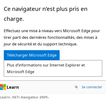
Passer
Passer
Ce navigateur n’est plus pris en
directement
à
charge.
au
la
contenu
navigation
Effectuez une mise à niveau vers Microsoft Edge pour
principal
dans
tirer parti des dernières fonctionnalités, des mises à
la
jour de sécurité et du support technique.
page
Télécharger Microsoft Edge
Plus d’informations sur Internet Explorer et
Microsoft Edge
Learn
Se connecter
C#
Learn
.NET
Navigateur d’API