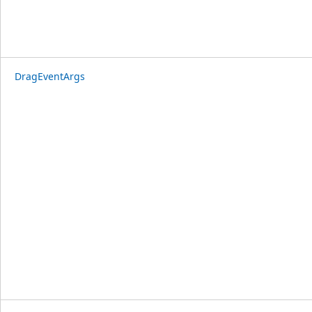
DragEventArgs