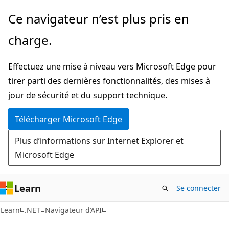
Passer
Passer
Ce navigateur n’est plus pris en
directement
à
charge.
au
la
contenu
navigation
Effectuez une mise à niveau vers Microsoft Edge pour
principal
dans
tirer parti des dernières fonctionnalités, des mises à
la
jour de sécurité et du support technique.
page
Télécharger Microsoft Edge
Plus d’informations sur Internet Explorer et
Microsoft Edge
Learn
Se connecter
Learn
.NET
Navigateur d’API