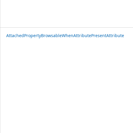
AttachedPropertyBrowsableWhenAttributePresentAttribute