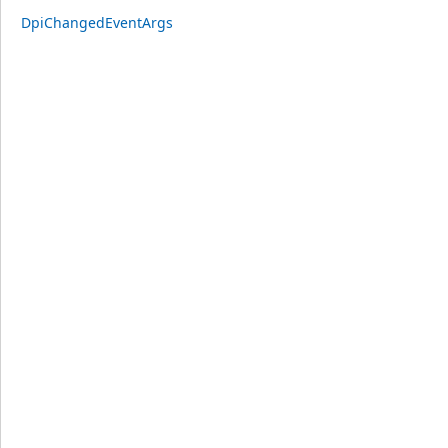
DpiChangedEventArgs