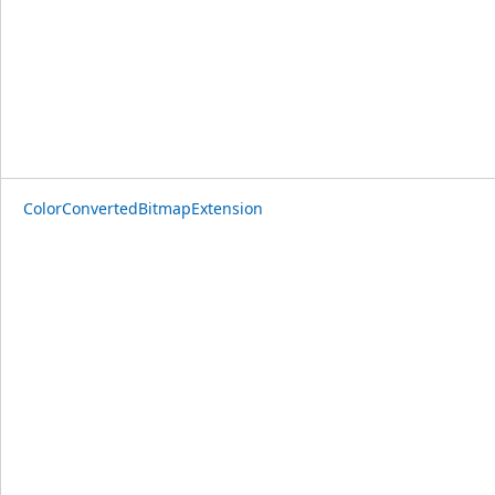
ColorConvertedBitmapExtension