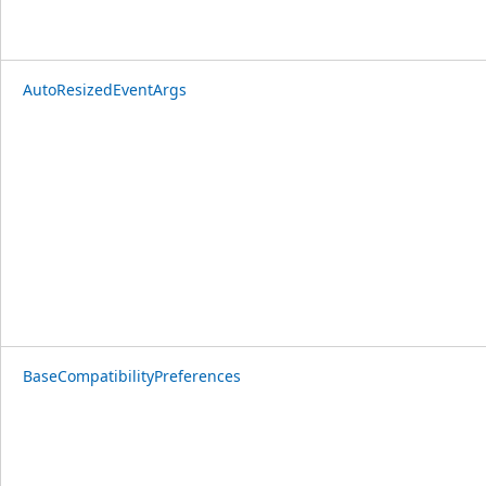
AutoResizedEventArgs
BaseCompatibilityPreferences