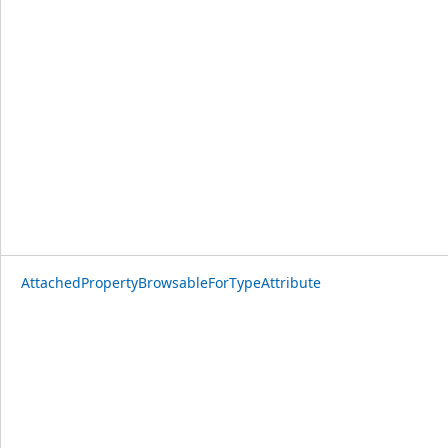
AttachedPropertyBrowsableForTypeAttribute