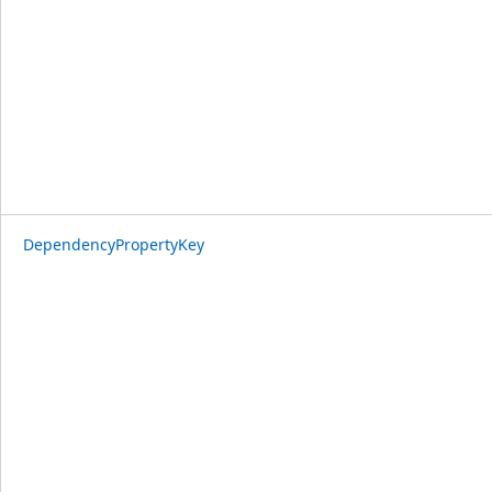
DependencyPropertyKey