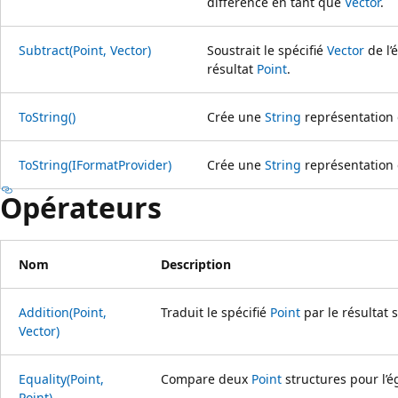
différence en tant que
Vector
.
Subtract(Point, Vector)
Soustrait le spécifié
Vector
de l’
résultat
Point
.
ToString()
Crée une
String
représentation
ToString(IFormatProvider)
Crée une
String
représentation
Opérateurs
Nom
Description
Addition(Point,
Traduit le spécifié
Point
par le résultat 
Vector)
Equality(Point,
Compare deux
Point
structures pour l’ég
Point)