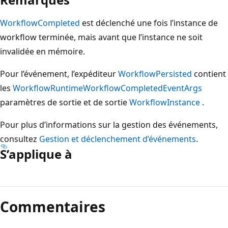
WorkflowCompleted
est déclenché une fois l’instance de
workflow terminée, mais avant que l’instance ne soit
invalidée en mémoire.
Pour l’événement, l’expéditeur
WorkflowPersisted
contient
les
WorkflowRuntime
WorkflowCompletedEventArgs
paramètres de sortie et de sortie
WorkflowInstance
.
Pour plus d’informations sur la gestion des événements,
consultez
Gestion et déclenchement d’événements
.
S’applique à
Mode
lecture
Commentaires
désactivé