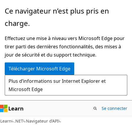
Passer
Passer
Ce navigateur n’est plus pris en
directement
à
charge.
au
la
contenu
navigation
Effectuez une mise à niveau vers Microsoft Edge pour
principal
dans
tirer parti des dernières fonctionnalités, des mises à
la
jour de sécurité et du support technique.
page
Télécharger Microsoft Edge
Plus d’informations sur Internet Explorer et
Microsoft Edge
Learn
Se connecter
C#
Learn
.NET
Navigateur d’API