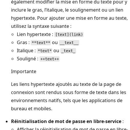
également modifier la mise en forme du texte pour y
inclure le gras, l’italique, le soulignement ou un lien
hypertexte. Pour ajouter une mise en forme au texte,
utilisez la syntaxe suivante :
Lien hypertexte :
[text](link)
Gras :
ou
**text**
__text__
Italique :
ou
*text*
_text_
Souligné :
++text++
Importante
Les liens hypertexte ajoutés au texte de la page de
connexion sont rendus sous forme de texte dans les
environnements natifs, tels que les applications de
bureau et mobiles.
Réinitialisation de mot de passe en libre-service
:
Afficher la réinitialisation de mot de passe en libre-