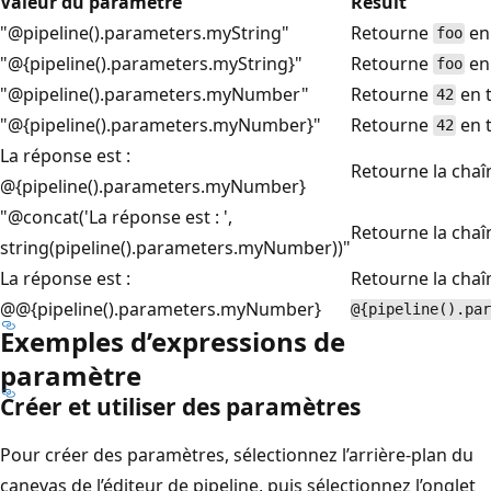
Valeur du paramètre
Result
"@pipeline().parameters.myString"
Retourne
en 
foo
"@{pipeline().parameters.myString}"
Retourne
en 
foo
"@pipeline().parameters.myNumber"
Retourne
en 
42
"@{pipeline().parameters.myNumber}"
Retourne
en 
42
La réponse est :
Retourne la cha
@{pipeline().parameters.myNumber}
"@concat('La réponse est : ',
Retourne la cha
string(pipeline().parameters.myNumber))"
La réponse est :
Retourne la cha
@@{pipeline().parameters.myNumber}
@{pipeline().par
Exemples d’expressions de
paramètre
Créer et utiliser des paramètres
Pour créer des paramètres, sélectionnez l’arrière-plan du
canevas de l’éditeur de pipeline, puis sélectionnez l’onglet