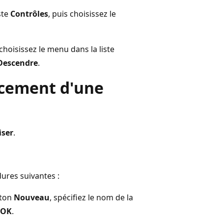
ste
Contrôles
, puis choisissez le
hoisissez le menu dans la liste
Descendre
.
acement d'une
iser
.
dures suivantes :
uton
Nouveau
, spécifiez le nom de la
OK
.