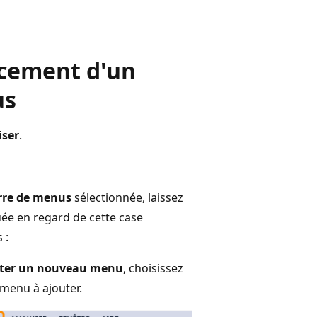
acement d'un
us
iser
.
rre de menus
sélectionnée, laissez
tuée en regard de cette case
 :
ter un nouveau menu
, choisissez
menu à ajouter.