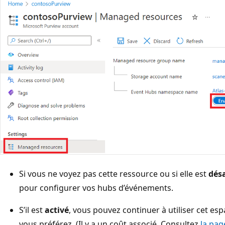
Si vous ne voyez pas cette ressource ou si elle est
dés
pour configurer vos hubs d’événements.
S’il est
activé
, vous pouvez continuer à utiliser cet 
vous préférez. (Il y a un coût associé. Consultez
la pag