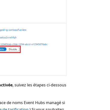
activée
, suivez les étapes ci-dessous
espace de noms Event Hubs managé si
e de tarification
.) Si vous souhaitez