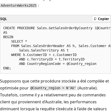
:
AdventureWorks2025
SQL
Copier
CREATE PROCEDURE Sales.GetSalesOrderByCountry (@Country
AS  

BEGIN  

    SELECT *  

    FROM Sales.SalesOrderHeader AS h, Sales.Customer AS
        Sales.SalesTerritory AS t  

    WHERE h.CustomerID = c.CustomerID  

        AND c.TerritoryID = t.TerritoryID  

        AND CountryRegionCode = @Country_region  

Supposons que cette procédure stockée a été compilée et
optimisée pour
(Australie).
@Country_region = N'AU'
Toutefois, comme il y a relativement peu de commandes
client qui proviennent d’Australie, les performances
diminuent lorsque la requête s’exécute à l’aide de valeurs