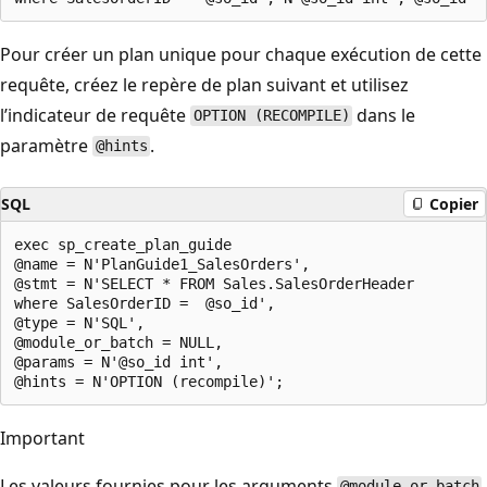
Pour créer un plan unique pour chaque exécution de cette
requête, créez le repère de plan suivant et utilisez
l’indicateur de requête
dans le
OPTION (RECOMPILE)
paramètre
.
@hints
SQL
Copier
exec sp_create_plan_guide   

@name = N'PlanGuide1_SalesOrders',   

@stmt = N'SELECT * FROM Sales.SalesOrderHeader

where SalesOrderID =  @so_id',

@type = N'SQL',  

@module_or_batch = NULL,   

@params = N'@so_id int',   

Important
Les valeurs fournies pour les arguments
@module_or_batch