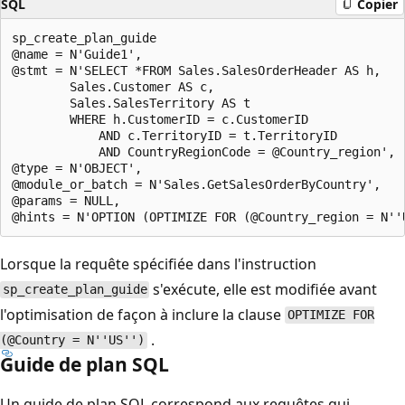
SQL
Copier
sp_create_plan_guide   

@name = N'Guide1',  

@stmt = N'SELECT *FROM Sales.SalesOrderHeader AS h,  

        Sales.Customer AS c,  

        Sales.SalesTerritory AS t  

        WHERE h.CustomerID = c.CustomerID   

            AND c.TerritoryID = t.TerritoryID  

            AND CountryRegionCode = @Country_region',  
@type = N'OBJECT',  

@module_or_batch = N'Sales.GetSalesOrderByCountry',  

@params = NULL,  

Lorsque la requête spécifiée dans l'instruction
s'exécute, elle est modifiée avant
sp_create_plan_guide
l'optimisation de façon à inclure la clause
OPTIMIZE FOR
.
(@Country = N''US'')
Guide de plan SQL
Un guide de plan SQL correspond aux requêtes qui