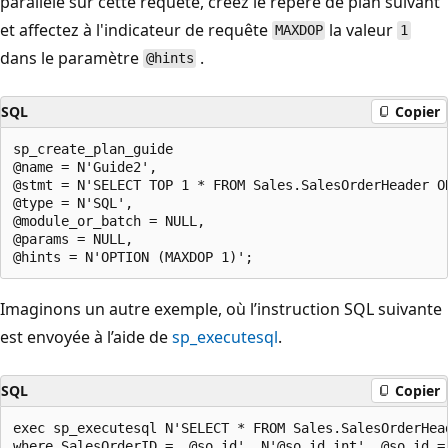
parallèle sur cette requête, créez le repère de plan suivant
et affectez à l'indicateur de requête
la valeur
MAXDOP
1
dans le paramètre
.
@hints
SQL
Copier
sp_create_plan_guide   

@name = N'Guide2',   

@stmt = N'SELECT TOP 1 * FROM Sales.SalesOrderHeader OR
@type = N'SQL',  

@module_or_batch = NULL,   

@params = NULL,   

Imaginons un autre exemple, où l’instruction SQL suivante
est envoyée à l’aide de
sp_executesql
.
SQL
Copier
exec sp_executesql N'SELECT * FROM Sales.SalesOrderHead