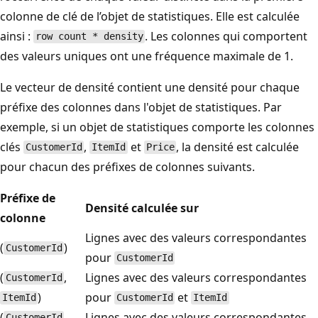
colonne de clé de l’objet de statistiques. Elle est calculée
ainsi :
. Les colonnes qui comportent
row count * density
des valeurs uniques ont une fréquence maximale de 1.
Le vecteur de densité contient une densité pour chaque
préfixe des colonnes dans l'objet de statistiques. Par
exemple, si un objet de statistiques comporte les colonnes
clés
,
et
, la densité est calculée
CustomerId
ItemId
Price
pour chacun des préfixes de colonnes suivants.
Préfixe de
Densité calculée sur
colonne
Lignes avec des valeurs correspondantes
(
)
CustomerId
pour
CustomerId
(
,
Lignes avec des valeurs correspondantes
CustomerId
)
pour
et
ItemId
CustomerId
ItemId
(
,
Lignes avec des valeurs correspondantes
CustomerId