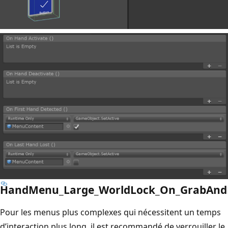
HandMenu_Large_WorldLock_On_GrabAndP
Pour les menus plus complexes qui nécessitent un temps
d’interaction plus long, il est recommandé de verrouiller le