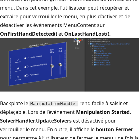
menu. Dans cet exemple, l’utilisateur peut récupérer et
extraire pour verrouiller le menu, en plus d’activer et de
désactiver les événements MenuContent sur
OnFirstHandDetected()
et
OnLastHandLost().
Backplate le
rend facile à saisir et
ManipulationHandler
déplaçable. Lors de l’événement
Manipulation Started
,
SolverHandler.UpdateSolvers
est désactivé pour
verrouiller le menu. En outre, il affiche le
bouton Fermer
pour permettre à l’utilisateur de fermer le menu une fois la