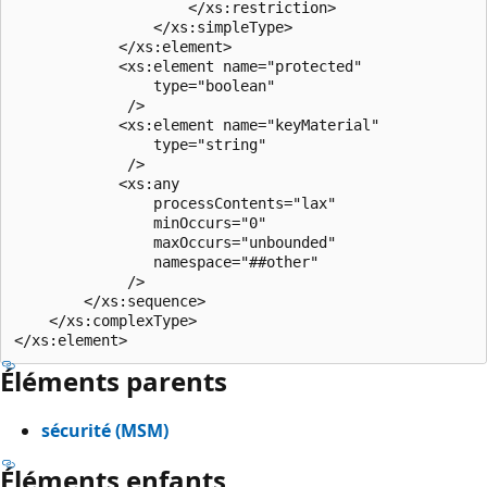
                    </xs:restriction>

                </xs:simpleType>

            </xs:element>

            <xs:element name="protected"

                type="boolean"

             />

            <xs:element name="keyMaterial"

                type="string"

             />

            <xs:any

                processContents="lax"

                minOccurs="0"

                maxOccurs="unbounded"

                namespace="##other"

             />

        </xs:sequence>

    </xs:complexType>

Éléments parents
sécurité (MSM)
Éléments enfants