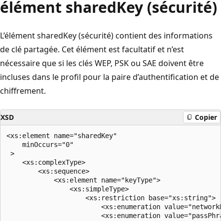
élément sharedKey (sécurité)
L’élément sharedKey (sécurité) contient des informations
de clé partagée. Cet élément est facultatif et n’est
nécessaire que si les clés WEP, PSK ou SAE doivent être
incluses dans le profil pour la paire d’authentification et de
chiffrement.
XSD
Copier
<xs:element name="sharedKey"

    minOccurs="0"

 >

    <xs:complexType>

        <xs:sequence>

            <xs:element name="keyType">

                <xs:simpleType>

                    <xs:restriction base="xs:string">

                        <xs:enumeration value="networkK
                        <xs:enumeration value="passPhra