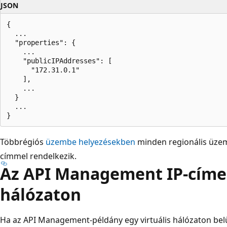
JSON
{

  ...

  "properties": {

    ...

    "publicIPAddresses": [

      "172.31.0.1"

    ],

    ...

  }

  ...

Többrégiós
üzembe helyezésekben
minden regionális üzem
címmel rendelkezik.
Az API Management IP-címei 
hálózaton
Ha az API Management-példány egy virtuális hálózaton belül