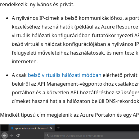
rendelkezik: nyilvános és privát.
A nyilvános IP-címek a belső kommunikációhoz, a po
kezeléséhez használhatók (például az Azure Resource
virtuális hálózati konfigurációban futtatókörnyezeti A
belső
virtuális hálózat konfigurációjában a nyilvános I
felügyeleti műveleteihez használatosak, és nem teszik
interneten.
A csak
belső virtuális hálózati módban
elérhető privát 
belülről az API Management-végpontokhoz csatlakoznak
portálhoz és a közvetlen API-hozzáféréshez szükséges 
címeket használhatja a hálózaton belüli DNS-rekordok
Mindkét típusú cím megjelenik az Azure Portalon és egy AP