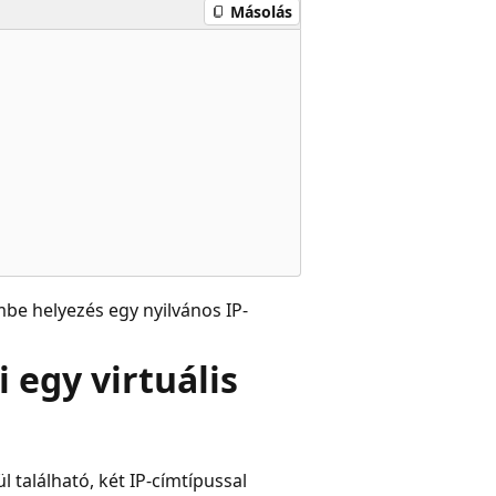
Másolás
be helyezés egy nyilvános IP-
egy virtuális
 található, két IP-címtípussal