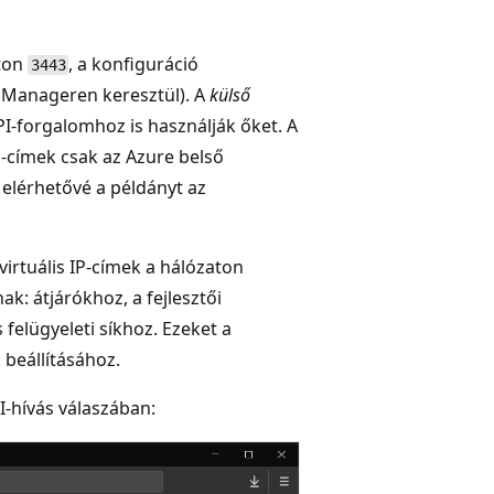
rton
, a konfiguráció
3443
 Manageren keresztül). A
külső
PI-forgalomhoz is használják őket. A
P-címek csak az Azure belső
 elérhetővé a példányt az
virtuális IP-címek a hálózaton
: átjárókhoz, a fejlesztői
felügyeleti síkhoz. Ezeket a
 beállításához.
I-hívás válaszában: