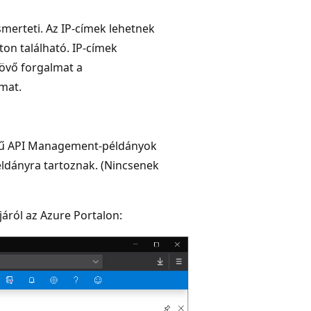
merteti. Az IP-címek lehetnek
aton található. IP-címek
jövő forgalmat a
lmat.
intű API Management-példányok
éldányra tartoznak. (Nincsenek
járól az Azure Portalon: