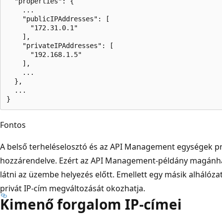
  "properties": {

    ...

    "publicIPAddresses": [

      "172.31.0.1"

    ],

    "privateIPAddresses": [

      "192.168.1.5"

    ],

    ...

  },

  ...

Fontos
A belső terheléselosztó és az API Management egységek pr
hozzárendelve. Ezért az API Management-példány magánhál
látni az üzembe helyezés előtt. Emellett egy másik alhálózat
privát IP-cím megváltozását okozhatja.
Kimenő forgalom IP-címei