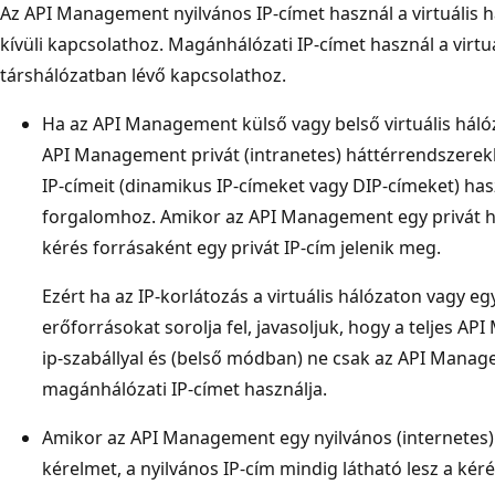
Az API Management nyilvános IP-címet használ a virtuális 
kívüli kapcsolathoz. Magánhálózati IP-címet használ a virtu
társhálózatban lévő kapcsolathoz.
Ha az API Management külső vagy belső virtuális háló
API Management privát (intranetes) háttérrendszerekh
IP-címeit (dinamikus IP-címeket vagy DIP-címeket) hasz
forgalomhoz. Amikor az API Management egy privát há
kérés forrásaként egy privát IP-cím jelenik meg.
Ezért ha az IP-korlátozás a virtuális hálózaton vagy e
erőforrásokat sorolja fel, javasoljuk, hogy a teljes 
ip-szabállyal és (belső módban) ne csak az API Manag
magánhálózati IP-címet használja.
Amikor az API Management egy nyilvános (internetes)
kérelmet, a nyilvános IP-cím mindig látható lesz a kér