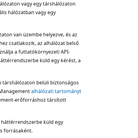
hálózaton vagy egy társhálózaton
ális hálózatban vagy egy
zaton van üzembe helyezve, és az
ez csatlakozik, az alhálózat belső
nálja a futtatókörnyezeti API-
ttérrendszerbe küld egy kérést, a
gy társhálózaton belüli biztonságos
API Management
alhálózati tartományt
ement-erőforráshoz társított
 háttérrendszerbe küld egy
és forrásaként.