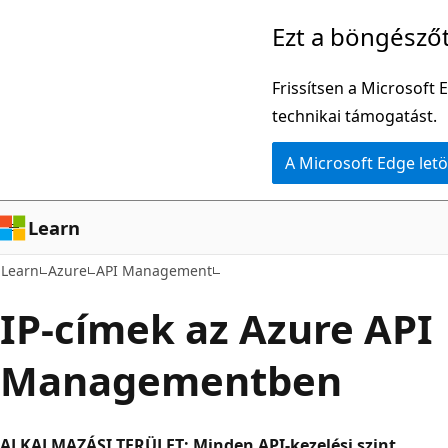
Ugrás
Ezt a böngésző
a
fő
Frissítsen a Microsoft 
tartalomhoz
technikai támogatást.
A Microsoft Edge letö
Learn
Learn
Azure
API Management
IP-címek az Azure API
Managementben
ALKALMAZÁSI TERÜLET: Minden API-kezelési szint