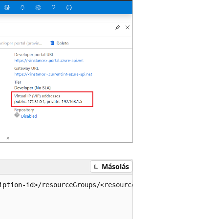
Másolás
iption-id>/resourceGroups/<resource-group>/providers/Mic