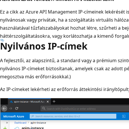
Ez a cikk az Azure API Management IP-címeinek lekérését is
nyilvánosak vagy privátak, ha a szolgáltatás virtuális hálóz
használatával tűzfalszabályokat hozhat létre, szűrheti a be
háttérszolgáltatásokra, vagy korlátozhatja a kimenő forga
Nyilvános IP-címek
A fejlesztői, az alapszintű, a standard vagy a prémium sz
nyilvános IP-címeket biztosítanak, amelyek csak az adott p
megosztva más erőforrásokkal.)
Az IP-címeket lekérheti az erőforrás áttekintési irányítópult