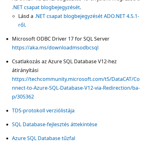
.NET csapat blogbejegyzését
.
Lásd a
.NET csapat blogbejegyzését ADO.NET 4.5.1-
ről
.
Microsoft ODBC Driver 17 for SQL Server
https://aka.ms/downloadmsodbcsql
Csatlakozás az Azure SQL Database V12-hez
átirányítási
https://techcommunity.microsoft.com/t5/DataCAT/Co
nnect-to-Azure-SQL-Database-V12-via-Redirection/ba-
p/305362
TDS-protokoll verziólistája
SQL Database-fejlesztés áttekintése
Azure SQL Database tűzfal