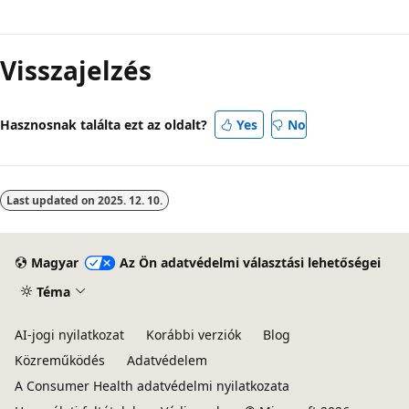
Olvasási
mód
Visszajelzés
letiltva
Hasznosnak találta ezt az oldalt?
Yes
No
Last updated on
2025. 12. 10.
Magyar
Az Ön adatvédelmi választási lehetőségei
Téma
AI-jogi nyilatkozat
Korábbi verziók
Blog
Közreműködés
Adatvédelem
A Consumer Health adatvédelmi nyilatkozata