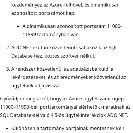
kezdeményez az Azure-felhővel, és dinamikusan
azonosított portszámot kap.
A dinamikusan azonosított portszám 11000-
11999 tartományban van.
ADO.NET ezután közvetlenül csatlakozik az SQL
Database-hez, köztes szoftver nélkül.
A rendszer közvetlenül az adatbázisba küldi a
lekérdezéseket, és az eredményeket közvetlenül az
ügyfélnek adja vissza.
Győződjön meg arról, hogy az Azure-ügyfélszámítógép
11000–11999-beli porttartományai elérhetők maradnak az
SQL Database-sel való 4.5-ös ügyfél-interakciók ADO.NET.
Különösen a tartomány portjainak mentesnek kell