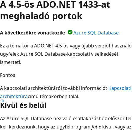
A 4.5-ös ADO.NET 1433-at
meghaladó portok
A következőkre vonatkozik:
Azure SQL Database
Ez a témakör a ADO.NET 4.5-ös vagy újabb verziót használó
ügyfelek Azure SQL Database-kapcsolati viselkedését
ismerteti.
Fontos
A kapcsolati architektúráról további információt
Kapcsolati
architektúra
című témakörben talál.
Kívül és belül
Az Azure SQL Database-hez való csatlakozáshoz először fel
kell kérdeznünk, hogy az ügyfélprogram
fut-e
kívül, vagy
az