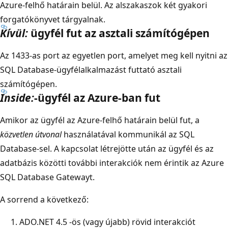
Azure-felhő határain belül. Az alszakaszok két gyakori
forgatókönyvet tárgyalnak.
Kívül:
ügyfél fut az asztali számítógépen
Az 1433-as port az egyetlen port, amelyet meg kell nyitni az
SQL Database-ügyfélalkalmazást futtató asztali
számítógépen.
Inside:
-ügyfél az Azure-ban fut
Amikor az ügyfél az Azure-felhő határain belül fut, a
közvetlen útvonal
használatával kommunikál az SQL
Database-sel. A kapcsolat létrejötte után az ügyfél és az
adatbázis közötti további interakciók nem érintik az Azure
SQL Database Gatewayt.
A sorrend a következő:
ADO.NET 4.5 -ös (vagy újabb) rövid interakciót