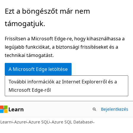
Ugrás
Ezt a böngészőt már nem
a
támogatjuk.
fő
tartalomhoz
Frissítsen a Microsoft Edge-re, hogy kihasználhassa a
legújabb funkciókat, a biztonsági frissítéseket és a
technikai támogatást.
A Microsoft Edge letöltése
További információk az Internet Explorerről és a
Microsoft Edge-ről
Learn
Bejelentkezés
Learn
Azure
Azure SQL
Azure SQL Database