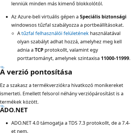
lenniük minden más kimenő blokkolótól.
Az Azure-beli virtuális gépen a
Speciális biztonsági
windowsos tűzfal szabályozza a portbeállításokat.
A
tűzfal felhasználói felületének
használatával
olyan szabályt adhat hozzá, amelyhez meg kell
adnia a
TCP
protokollt, valamint egy
porttartományt, amelynek szintaxisa
11000-11999
.
A verzió pontosítása
Ez a szakasz a termékverziókra hivatkozó monikereket
ismerteti. Emellett felsorol néhány verziópárosítást is a
termékek között.
ADO.NET
ADO.NET 4.0 támogatja a TDS 7.3 protokollt, de a 7.4-
et nem.