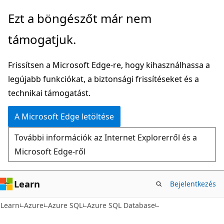
Ugrás
Ezt a böngészőt már nem
a
támogatjuk.
fő
tartalomhoz
Frissítsen a Microsoft Edge-re, hogy kihasználhassa a
legújabb funkciókat, a biztonsági frissítéseket és a
technikai támogatást.
A Microsoft Edge letöltése
További információk az Internet Explorerről és a
Microsoft Edge-ről
Learn
Bejelentkezés
Learn
Azure
Azure SQL
Azure SQL Database