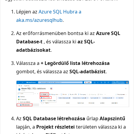
Lépjen az
Azure SQL Hubra a
aka.ms/azuresqlhub
.
Az erőforrásmenüben bontsa ki az
Azure SQL
Database-t
, és válassza ki
az SQL-
adatbázisokat
.
Válassza a
+ Legördülő lista létrehozása
gombot, és válassza az
SQL-adatbázist
.
Az
SQL Database létrehozása
űrlap
Alapszintű
lapján, a
Projekt részletei
területen válassza ki a