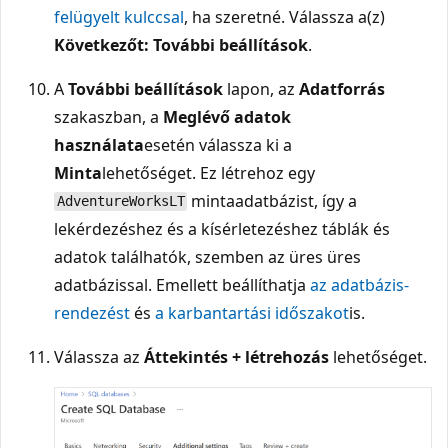
felügyelt kulccsal
, ha szeretné. Válassza a(z)
Következőt: További beállítások
.
A
További beállítások
lapon, az
Adatforrás
szakaszban, a
Meglévő adatok
használata
esetén válassza ki a
Minta
lehetőséget. Ez létrehoz egy
mintaadatbázist, így a
AdventureWorksLT
lekérdezéshez és a kísérletezéshez táblák és
adatok találhatók, szemben az üres üres
adatbázissal. Emellett beállíthatja
az adatbázis-
rendezést
és
a karbantartási időszakot
is.
Válassza az
Áttekintés + létrehozás
lehetőséget.