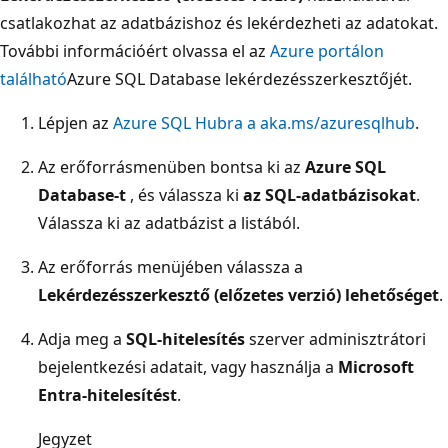
csatlakozhat az adatbázishoz és lekérdezheti az adatokat.
További információért olvassa el az
Azure portálon
található
Azure SQL Database lekérdezésszerkesztőjét.
Lépjen az
Azure SQL Hubra a aka.ms/azuresqlhub
.
Az erőforrásmenüben bontsa ki az
Azure SQL
Database-t
, és válassza ki
az SQL-adatbázisokat
.
Válassza ki az adatbázist a listából.
Az erőforrás menüjében válassza a
Lekérdezésszerkesztő (előzetes verzió) lehetőséget
.
Adja meg a
SQL-hitelesítés
szerver adminisztrátori
bejelentkezési adatait, vagy használja a
Microsoft
Entra-hitelesítést
.
Jegyzet