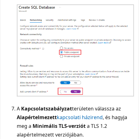
A
Kapcsolatszabályzat
területen válassza az
Alapértelmezett
kapcsolati házirend
, és hagyja
meg a
Minimális TLS-verziót
a TLS 1.2
alapértelmezett verziójában.