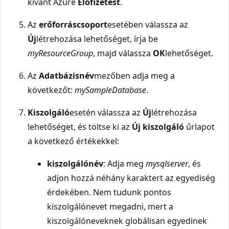
kívánt Azure
Előfizetést
.
Az
erőforráscsoport
esetében válassza az
Új
létrehozása lehetőséget, írja be
myResourceGroup
, majd válassza
OK
lehetőséget.
Az
Adatbázisnév
mezőben adja meg a
következőt:
mySampleDatabase
.
Kiszolgáló
esetén válassza az
Új
létrehozása
lehetőséget, és töltse ki az
Új kiszolgáló
űrlapot
a következő értékekkel:
kiszolgálónév
: Adja meg
mysqlserver
, és
adjon hozzá néhány karaktert az egyediség
érdekében. Nem tudunk pontos
kiszolgálónevet megadni, mert a
kiszolgálóneveknek globálisan egyedinek