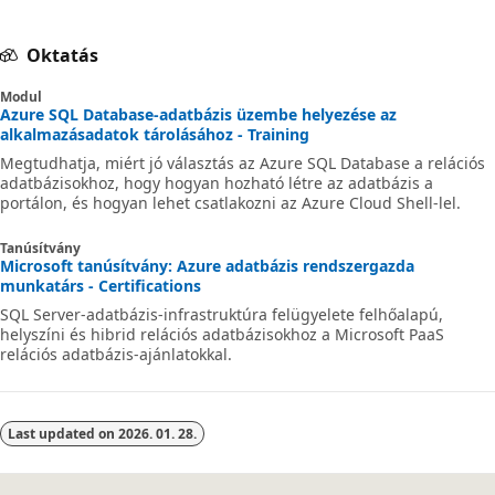
Oktatás
Modul
Azure SQL Database-adatbázis üzembe helyezése az
alkalmazásadatok tárolásához - Training
Megtudhatja, miért jó választás az Azure SQL Database a relációs
adatbázisokhoz, hogy hogyan hozható létre az adatbázis a
portálon, és hogyan lehet csatlakozni az Azure Cloud Shell-lel.
Tanúsítvány
Microsoft tanúsítvány: Azure adatbázis rendszergazda
munkatárs - Certifications
SQL Server-adatbázis-infrastruktúra felügyelete felhőalapú,
helyszíni és hibrid relációs adatbázisokhoz a Microsoft PaaS
relációs adatbázis-ajánlatokkal.
Last updated on
2026. 01. 28.