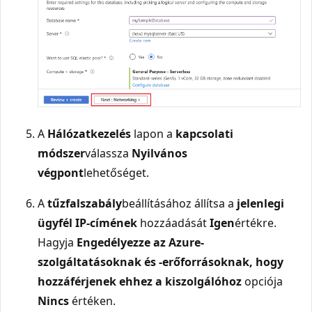
A
Hálózatkezelés
lapon a
kapcsolati
módszer
válassza
Nyilvános
végpont
lehetőséget.
A
tűzfalszabály
beállításához állítsa a
jelenlegi
ügyfél IP-címének
hozzáadását
Igen
értékre.
Hagyja
Engedélyezze az Azure-
szolgáltatásoknak és -erőforrásoknak, hogy
hozzáférjenek ehhez a kiszolgálóhoz
opciója
Nincs
értéken.