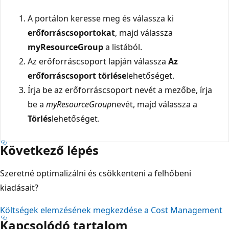
A portálon keresse meg és válassza ki
erőforráscsoportokat
, majd válassza
myResourceGroup
a listából.
Az erőforráscsoport lapján válassza
Az
erőforráscsoport törlése
lehetőséget.
Írja be az erőforráscsoport nevét a
mezőbe, írja
be a
myResourceGroup
nevét, majd válassza a
Törlés
lehetőséget.
Következő lépés
Szeretné optimalizálni és csökkenteni a felhőbeni
kiadásait?
Költségek elemzésének megkezdése a Cost Management
Kapcsolódó tartalom