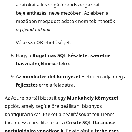
adatokat a kiszolgáló rendszergazdai
bejelentkezési neve mezőben. Az ebben a
mezőben megadott adatok nem tekinthetők
ügyféladatoknak
.
Válassza
OK
lehetőséget.
Hagyja
Rugalmas SQL-készletet szeretne
használni,
Nincs
értékre.
Az
munkaterület környezet
esetében adja meg a
fejlesztés
erre a feladatra.
Az Azure portál biztosít egy
Munkahely környezet
opciót, amely segít előre beállítani bizonyos
konfigurációkat. Ezeket a beállításokat felül lehet
bírálni. Ez a beállítás csak a
Create SQL Database
portáloldalra vonatkozik
. Egyébként a
terheléses