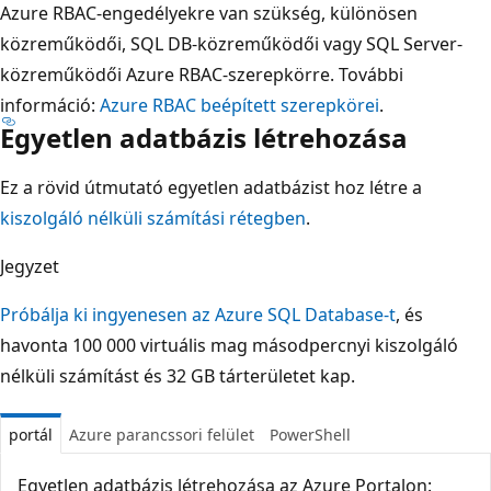
Azure RBAC-engedélyekre van szükség, különösen
közreműködői, SQL DB-közreműködői vagy SQL Server-
közreműködői Azure RBAC-szerepkörre. További
információ:
Azure RBAC beépített szerepkörei
.
Egyetlen adatbázis létrehozása
Ez a rövid útmutató egyetlen adatbázist hoz létre a
kiszolgáló nélküli számítási rétegben
.
Jegyzet
Próbálja ki ingyenesen az Azure SQL Database-t
, és
havonta 100 000 virtuális mag másodpercnyi kiszolgáló
nélküli számítást és 32 GB tárterületet kap.
portál
Azure parancssori felület
PowerShell
Egyetlen adatbázis létrehozása az Azure Portalon: