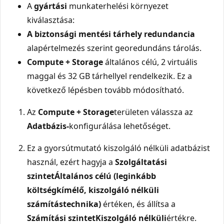
A
gyártási
munkaterhelési környezet
kiválasztása:
A biztonsági mentési tárhely redundancia
alapértelmezés szerint georedundáns tárolás.
Compute + Storage
általános célú, 2 virtuális
maggal és 32 GB tárhellyel rendelkezik. Ez a
következő lépésben tovább módosítható.
Az
Compute + Storage
területen válassza az
Adatbázis-
konfigurálása lehetőséget.
Ez a gyorsútmutató kiszolgáló nélküli adatbázist
használ, ezért hagyja a
Szolgáltatási
szintet
Általános célú (leginkább
költségkímélő, kiszolgáló nélküli
számítástechnika)
értéken, és állítsa a
Számítási szintet
Kiszolgáló nélküli
értékre.