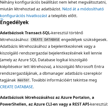
Néhány konfigurációs beállítást nem lehet megváltoztatni,
miután létrehoztad az adatbázist.
Nézd át a módosítható
konfigurációs hivatkozást
a telepítés előtt.
Engedélyek
Adatbázisok Transact-SQL-
keresztül történő
létrehozásához:
engedélyek szükségesek.
CREATE DATABASE
Adatbázis létrehozásához a bejelentkezésnek vagy a
kiszolgáló rendszergazdai bejelentkezésének kell lennie
(amely az Azure SQL Database logikai kiszolgáló
kiépítésekor lett létrehozva), a kiszolgáló Microsoft Entra
rendszergazdájának, a dbmanager adatbázis-szerepkör
tagjának
. További információért tekintse meg
master
CREATE DATABASE
.
Adatbázisok létrehozásához az Azure Portalon, a
PowerShellen, az Azure CLI-en vagy a REST API-
keresztül: