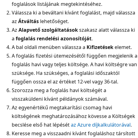
foglalások listájának megtekintéséhez.
Válassza ki a beváltani kívánt foglalást, majd válassza
az
Átváltás
lehetőséget.
Az
Alapvető szolgáltatások
szakasz alatt válassza ki
a
foglalás rendelési azonosítóját
.
A bal oldali menüben válassza a
Kifizetések
elemet.
A foglalás fizetési ütemezésétől függően megjelenik a
foglalás havi vagy teljes költsége. A havi költségre van
szüksége. Ha szükséges, a foglalási időszaktól
függően ossza el az értéket 12-vel vagy 36-tal.
Szorozza meg a foglalás havi költségét a
visszaküldeni kívánt példányok számával.
Az egyenértékű megtakarítási csomag havi
költségének meghatározásához kövesse a Költségek
becslése első hat lépését
az Azure díjkalkulátorával
.
Keresse meg a visszaadni kívánt foglaláshoz társított