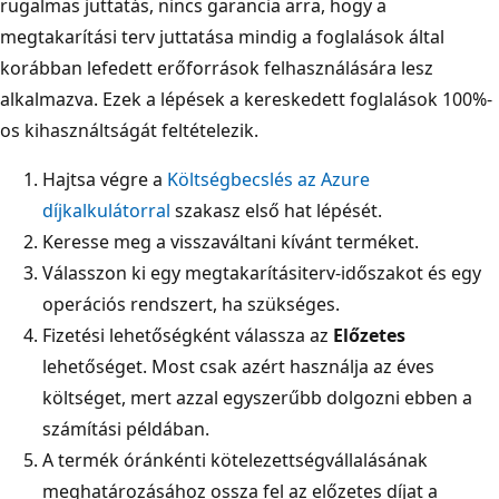
rugalmas juttatás, nincs garancia arra, hogy a
megtakarítási terv juttatása mindig a foglalások által
korábban lefedett erőforrások felhasználására lesz
alkalmazva. Ezek a lépések a kereskedett foglalások 100%-
os kihasználtságát feltételezik.
Hajtsa végre a
Költségbecslés az Azure
díjkalkulátorral
szakasz első hat lépését.
Keresse meg a visszaváltani kívánt terméket.
Válasszon ki egy megtakarításiterv-időszakot és egy
operációs rendszert, ha szükséges.
Fizetési lehetőségként válassza az
Előzetes
lehetőséget. Most csak azért használja az éves
költséget, mert azzal egyszerűbb dolgozni ebben a
számítási példában.
A termék óránkénti kötelezettségvállalásának
meghatározásához ossza fel az előzetes díjat a