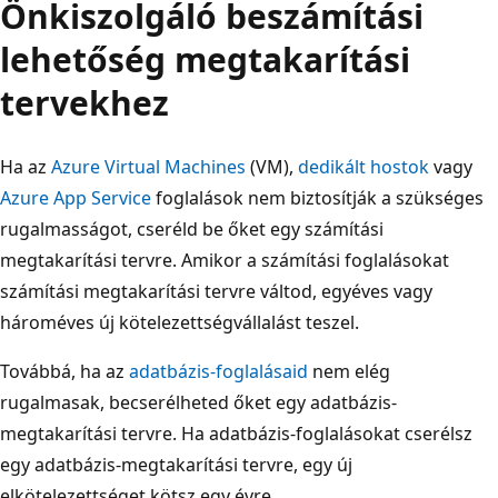
Önkiszolgáló beszámítási
lehetőség megtakarítási
tervekhez
Ha az
Azure Virtual Machines
(VM),
dedikált hostok
vagy
Azure App Service
foglalások nem biztosítják a szükséges
rugalmasságot, cseréld be őket egy számítási
megtakarítási tervre. Amikor a számítási foglalásokat
számítási megtakarítási tervre váltod, egyéves vagy
hároméves új kötelezettségvállalást teszel.
Továbbá, ha az
adatbázis-foglalásaid
nem elég
rugalmasak, becserélheted őket egy adatbázis-
megtakarítási tervre. Ha adatbázis-foglalásokat cserélsz
egy adatbázis-megtakarítási tervre, egy új
elkötelezettséget kötsz egy évre.