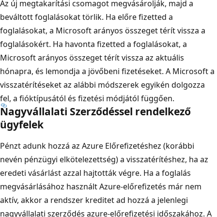
Az új megtakarítási csomagot megvásárolják, majd a
beváltott foglalásokat törlik. Ha előre fizetted a
foglalásokat, a Microsoft arányos összeget térít vissza a
foglalásokért. Ha havonta fizetted a foglalásokat, a
Microsoft arányos összeget térít vissza az aktuális
hónapra, és lemondja a jövőbeni fizetéseket. A Microsoft a
visszatérítéseket az alábbi módszerek egyikén dolgozza
fel, a fióktípusától és fizetési módjától függően.
Nagyvállalati Szerződéssel rendelkező
ügyfelek
Pénzt adunk hozzá az Azure Előrefizetéshez (korábbi
nevén pénzügyi elkötelezettség) a visszatérítéshez, ha az
eredeti vásárlást azzal hajtották végre. Ha a foglalás
megvásárlásához használt Azure-előrefizetés már nem
aktív, akkor a rendszer kreditet ad hozzá a jelenlegi
nagyvállalati szerződés azure-előrefizetési időszakához. A