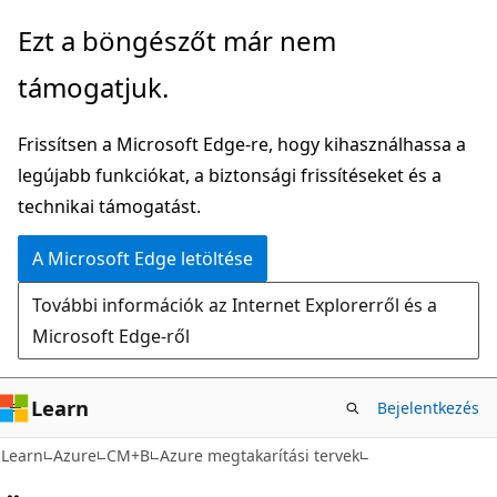
Ugrás
Ezt a böngészőt már nem
a
támogatjuk.
fő
tartalomhoz
Frissítsen a Microsoft Edge-re, hogy kihasználhassa a
legújabb funkciókat, a biztonsági frissítéseket és a
technikai támogatást.
A Microsoft Edge letöltése
További információk az Internet Explorerről és a
Microsoft Edge-ről
Learn
Bejelentkezés
Learn
Azure
CM+B
Azure megtakarítási tervek