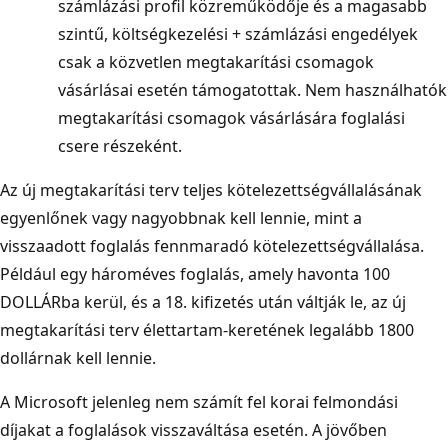
számlázási profil közreműködője és a magasabb
szintű, költségkezelési + számlázási engedélyek
csak a közvetlen megtakarítási csomagok
vásárlásai esetén támogatottak. Nem használhatók
megtakarítási csomagok vásárlására foglalási
csere részeként.
Az új megtakarítási terv teljes kötelezettségvállalásának
egyenlőnek vagy nagyobbnak kell lennie, mint a
visszaadott foglalás fennmaradó kötelezettségvállalása.
Például egy hároméves foglalás, amely havonta 100
DOLLÁRba kerül, és a 18. kifizetés után váltják le, az új
megtakarítási terv élettartam-keretének legalább 1800
dollárnak kell lennie.
A Microsoft jelenleg nem számít fel korai felmondási
díjakat a foglalások visszaváltása esetén. A jövőben