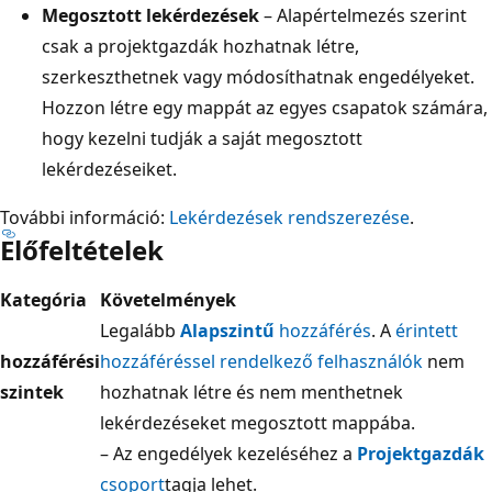
Megosztott lekérdezések
– Alapértelmezés szerint
csak a projektgazdák hozhatnak létre,
szerkeszthetnek vagy módosíthatnak engedélyeket.
Hozzon létre egy mappát az egyes csapatok számára,
hogy kezelni tudják a saját megosztott
lekérdezéseiket.
További információ:
Lekérdezések rendszerezése
.
Előfeltételek
Kategória
Követelmények
Legalább
Alapszintű
hozzáférés
. A
érintett
hozzáférési
hozzáféréssel rendelkező felhasználók
nem
szintek
hozhatnak létre és nem menthetnek
lekérdezéseket megosztott mappába.
– Az engedélyek kezeléséhez a
Projektgazdák
csoport
tagja lehet.