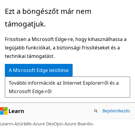
Ugrás
Ezt a böngészőt már nem
a
támogatjuk.
fő
tartalomhoz
Frissítsen a Microsoft Edge-re, hogy kihasználhassa a
legújabb funkciókat, a biztonsági frissítéseket és a
technikai támogatást.
A Microsoft Edge letöltése
További információk az Internet Explorerről és a
Microsoft Edge-ről
Learn
Bejelentkezés
Learn
Azúrkék
Azure DevOps
Azure Boards