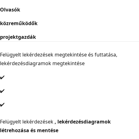
Olvasók
közreműködők
projektgazdák
Felügyelt lekérdezések megtekintése és futtatása,
lekérdezésdiagramok megtekintése
✔️
✔️
✔️
Felügyelt lekérdezések
, lekérdezésdiagramok
létrehozása és mentése