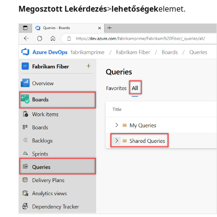
Megosztott Lekérdezés
>
lehetőségek
elemet.