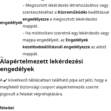
– Megosztott lekérdezés létrehozásához vagy
szerkesztéséhez a
Közreműködés
beállítással
engedélyezze
a megosztott lekérdezési
engedélyek
mappát.
– Ha módosítani szeretné egy lekérdezés vagy
mappa engedélyeit, az
Engedélyek
kezelése
beállításnál engedélyezze
az adott
mappát.
Alapértelmezett lekérdezési
engedélyek
A ✔️ következő táblázatban található pipa azt jelzi, hogy a
megfelelő biztonsági csoport alapértelmezés szerint
jogosult a feladat végrehajtására.
feladat