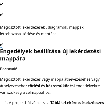
✔️
✔️
Megosztott lekérdezések
, diagramok, mappák
létrehozása, törlése és mentése
✔️
Engedélyek beállítása új lekérdezési
mappára
Borravaló
Megosztott lekérdezés vagy mappa átnevezéséhez vagy
áthelyezéséhez
törlési
és
közreműködési
engedélyekre
van szükség a célmappához.
A projektből válassza a
Táblák
>
Lekérdezések
>
összes