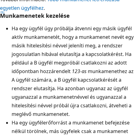
egyetlen ügyfélhez
.
Munkamenetek kezelése
Ha egy ügyfél úgy próbálja átvenni egy másik ügyfél
aktív munkamenetét, hogy a munkamenet nevét egy
másik hitelesítési névvel jeleníti meg, a rendszer
jogosulatlan hibával elutasítja a kapcsolatkérést. Ha
például a B ügyfél megpróbál csatlakozni az adott
időpontban hozzárendelt
123-as
munkamenethez az
A ügyfél számára, a B ügyfél kapcsolatkérését a
rendszer elutasítja. Ha azonban ugyanaz az ügyfél
ugyanazzal a munkamenetnévvel és ugyanazzal a
hitelesítési névvel próbál újra csatlakozni, átveheti a
meglévő munkamenetet.
Ha egy ügyfélerőforrást a munkamenet befejezése
nélkül törölnek, más ügyfelek csak a munkamenet