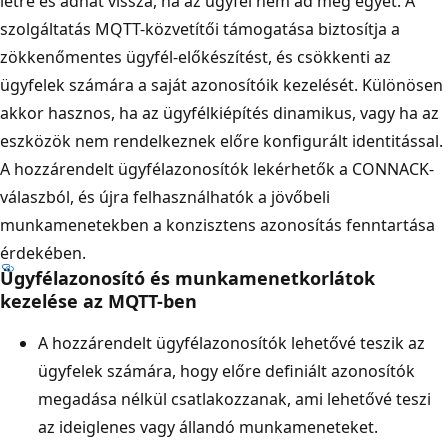
létre és adhat vissza, ha az ügyfél nem ad meg egyet. A
szolgáltatás MQTT-közvetítői támogatása biztosítja a
zökkenőmentes ügyfél-előkészítést, és csökkenti az
ügyfelek számára a saját azonosítóik kezelését. Különösen
akkor hasznos, ha az ügyfélkiépítés dinamikus, vagy ha az
eszközök nem rendelkeznek előre konfigurált identitással.
A hozzárendelt ügyfélazonosítók lekérhetők a CONNACK-
válaszból, és újra felhasználhatók a jövőbeli
munkamenetekben a konzisztens azonosítás fenntartása
érdekében.
Ügyfélazonosító és munkamenetkorlátok
kezelése az MQTT-ben
A hozzárendelt ügyfélazonosítók lehetővé teszik az
ügyfelek számára, hogy előre definiált azonosítók
megadása nélkül csatlakozzanak, ami lehetővé teszi
az ideiglenes vagy állandó munkameneteket.