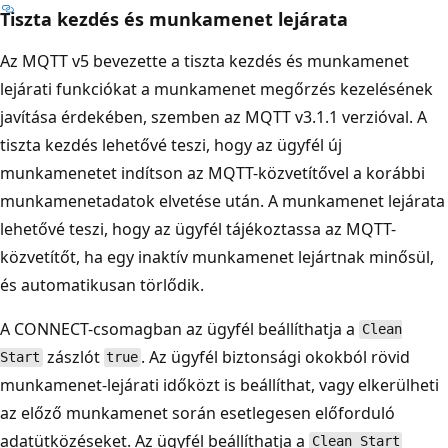
Tiszta kezdés és munkamenet lejárata
Az MQTT v5 bevezette a tiszta kezdés és munkamenet
lejárati funkciókat a munkamenet megőrzés kezelésének
javítása érdekében, szemben az MQTT v3.1.1 verzióval. A
tiszta kezdés lehetővé teszi, hogy az ügyfél új
munkamenetet indítson az MQTT-közvetítővel a korábbi
munkamenetadatok elvetése után. A munkamenet lejárata
lehetővé teszi, hogy az ügyfél tájékoztassa az MQTT-
közvetítőt, ha egy inaktív munkamenet lejártnak minősül,
és automatikusan törlődik.
A CONNECT-csomagban az ügyfél beállíthatja a
Clean
zászlót
. Az ügyfél biztonsági okokból rövid
Start
true
munkamenet-lejárati időközt is beállíthat, vagy elkerülheti
az előző munkamenet során esetlegesen előforduló
adatütközéseket. Az ügyfél beállíthatja a
Clean Start