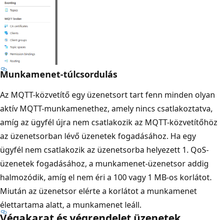
Munkamenet-túlcsordulás
Az MQTT-közvetítő egy üzenetsort tart fenn minden olyan
aktív MQTT-munkamenethez, amely nincs csatlakoztatva,
amíg az ügyfél újra nem csatlakozik az MQTT-közvetítőhöz
az üzenetsorban lévő üzenetek fogadásához. Ha egy
ügyfél nem csatlakozik az üzenetsorba helyezett 1. QoS-
üzenetek fogadásához, a munkamenet-üzenetsor addig
halmozódik, amíg el nem éri a 100 vagy 1 MB-os korlátot.
Miután az üzenetsor elérte a korlátot a munkamenet
élettartama alatt, a munkamenet leáll.
Végakarat és végrendelet üzenetek