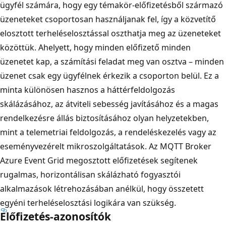
ügyfél számára, hogy egy témakör-előfizetésből származó
üzeneteket csoportosan használjanak fel, így a közvetítő
elosztott terheléselosztással oszthatja meg az üzeneteket
közöttük. Ahelyett, hogy minden előfizető minden
üzenetet kap, a számítási feladat meg van osztva – minden
üzenet csak egy ügyfélnek érkezik a csoporton belül. Ez a
minta különösen hasznos a háttérfeldolgozás
skálázásához, az átviteli sebesség javításához és a magas
rendelkezésre állás biztosításához olyan helyzetekben,
mint a telemetriai feldolgozás, a rendeléskezelés vagy az
eseményvezérelt mikroszolgáltatások. Az MQTT Broker
Azure Event Grid megosztott előfizetések segítenek
rugalmas, horizontálisan skálázható fogyasztói
alkalmazások létrehozásában anélkül, hogy összetett
egyéni terheléselosztási logikára van szükség.
Előfizetés-azonosítók