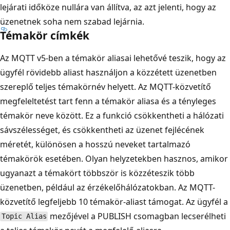
lejárati időköze nullára van állítva, az azt jelenti, hogy az
üzenetnek soha nem szabad lejárnia.
Témakör címkék
Az MQTT v5-ben a témakör aliasai lehetővé teszik, hogy az
ügyfél rövidebb aliast használjon a közzétett üzenetben
szereplő teljes témakörnév helyett. Az MQTT-közvetítő
megfeleltetést tart fenn a témakör aliasa és a tényleges
témakör neve között. Ez a funkció csökkentheti a hálózati
sávszélességet, és csökkentheti az üzenet fejlécének
méretét, különösen a hosszú neveket tartalmazó
témakörök esetében. Olyan helyzetekben hasznos, amikor
ugyanazt a témakört többször is közzéteszik több
üzenetben, például az érzékelőhálózatokban. Az MQTT-
közvetítő legfeljebb 10 témakör-aliast támogat. Az ügyfél a
mezőjével a PUBLISH csomagban lecserélheti
Topic Alias