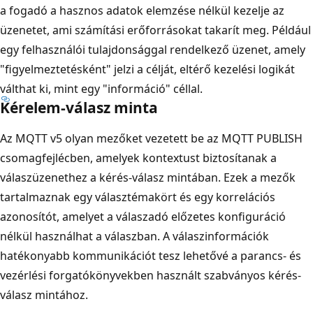
a fogadó a hasznos adatok elemzése nélkül kezelje az
üzenetet, ami számítási erőforrásokat takarít meg. Például
egy felhasználói tulajdonsággal rendelkező üzenet, amely
"figyelmeztetésként" jelzi a célját, eltérő kezelési logikát
válthat ki, mint egy "információ" céllal.
Kérelem-válasz minta
Az MQTT v5 olyan mezőket vezetett be az MQTT PUBLISH
csomagfejlécben, amelyek kontextust biztosítanak a
válaszüzenethez a kérés-válasz mintában. Ezek a mezők
tartalmaznak egy választémakört és egy korrelációs
azonosítót, amelyet a válaszadó előzetes konfiguráció
nélkül használhat a válaszban. A válaszinformációk
hatékonyabb kommunikációt tesz lehetővé a parancs- és
vezérlési forgatókönyvekben használt szabványos kérés-
válasz mintához.