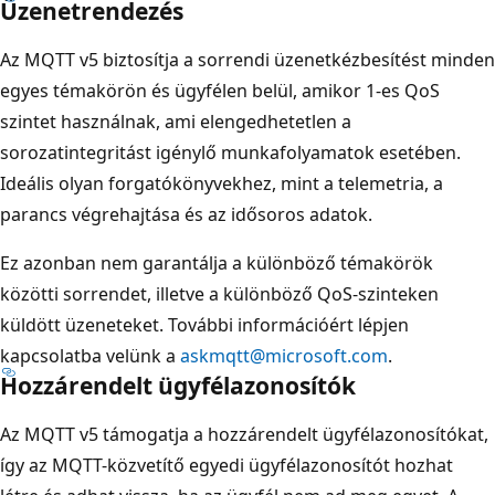
Üzenetrendezés
Az MQTT v5 biztosítja a sorrendi üzenetkézbesítést minden
egyes témakörön és ügyfélen belül, amikor 1-es QoS
szintet használnak, ami elengedhetetlen a
sorozatintegritást igénylő munkafolyamatok esetében.
Ideális olyan forgatókönyvekhez, mint a telemetria, a
parancs végrehajtása és az idősoros adatok.
Ez azonban nem garantálja a különböző témakörök
közötti sorrendet, illetve a különböző QoS-szinteken
küldött üzeneteket. További információért lépjen
kapcsolatba velünk a
askmqtt@microsoft.com
.
Hozzárendelt ügyfélazonosítók
Az MQTT v5 támogatja a hozzárendelt ügyfélazonosítókat,
így az MQTT-közvetítő egyedi ügyfélazonosítót hozhat