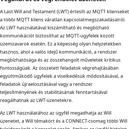
A Last Will and Testament (LWT) értesíti az MQTT klienseket
a többi MQTT kliens váratlan kapcsolatmegszakadásairól.
Az LWT használatával kiszámítható és megbízható
kommunikációt biztosíthat az MQTT-ügyfelek között
üzemzavarok esetén. Ez a képesség olyan helyzetekben
hasznos, ahol a valós idejű kommunikáció, a rendszer
megbízhatósága és az összehangolt műveletek kritikus
fontosságúak. Az összetett feladatok végrehajtásában
együttműködő ügyfelek a viselkedésük módosításával, a
feladatok újraelosztásával vagy a rendszer
teljesítményének és stabilitásának fenntartásával
reagálhatnak az LWT-üzenetekre.
Az LWT használatához az ügyfél megadhatja az Will
üzenetet, a Will témakört és a CONNECT-csomag többi Will