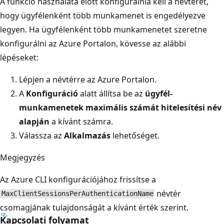
A funkció használata előtt konfigurálnia kell a névteret,
hogy ügyfélenként több munkamenet is engedélyezve
legyen. Ha ügyfélenként több munkamenetet szeretne
konfigurálni az Azure Portalon, kövesse az alábbi
lépéseket:
Lépjen a névtérre az Azure Portalon.
A
Konfiguráció
alatt állítsa be az
ügyfél-
munkamenetek maximális számát hitelesítési név
alapján
a kívánt számra.
Válassza az
Alkalmazás
lehetőséget.
Megjegyzés
Az Azure CLI konfigurációjához frissítse a
névtér
MaxClientSessionsPerAuthenticationName
csomagjának tulajdonságát a kívánt érték szerint.
Kapcsolati folyamat