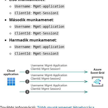
:
Username
Mgmt-application
:
ClientId
Mgmt-Session1
Második munkamenet
:
:
Username
Mgmt-application
:
ClientId
Mgmt-Session2
Harmadik munkamenet
:
:
Username
Mgmt-application
:
ClientId
Mgmt-Session3
További információ:
Több munkamenet létrehozása