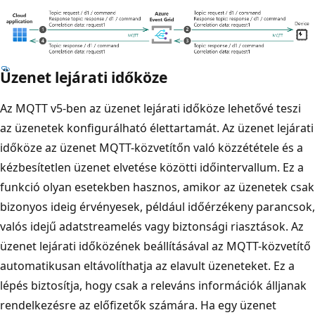
Üzenet lejárati időköze
Az MQTT v5-ben az üzenet lejárati időköze lehetővé teszi
az üzenetek konfigurálható élettartamát. Az üzenet lejárati
időköze az üzenet MQTT-közvetítőn való közzététele és a
kézbesítetlen üzenet elvetése közötti időintervallum. Ez a
funkció olyan esetekben hasznos, amikor az üzenetek csak
bizonyos ideig érvényesek, például időérzékeny parancsok,
valós idejű adatstreamelés vagy biztonsági riasztások. Az
üzenet lejárati időközének beállításával az MQTT-közvetítő
automatikusan eltávolíthatja az elavult üzeneteket. Ez a
lépés biztosítja, hogy csak a releváns információk álljanak
rendelkezésre az előfizetők számára. Ha egy üzenet