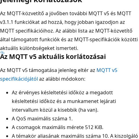
Az MQTT-közvetítő a jövőben további MQTT v5 és MQTT
v3.1.1 funkciókat ad hozzá, hogy jobban igazodjon az
MQTT specifikációihoz. Az alábbi lista az MQTT-közvetítő
által támogatott funkciók és az MQTT-specifikációk közötti
aktuális különbségeket ismerteti.
Az MQTT v5 aktuális korlátozásai
Az MQTT v5 támogatása jelenleg eltér az
MQTT v5
specifikációjától
az alábbi módokon:
Az érvényes késleltetési időköz a megadott
késleltetési időköz és a munkamenet lejárati
intervallum közül a kisebbik (ha van).
A QoS maximális száma 1.
A csomagok maximális mérete 512 KiB.
A témakör aliasának maximális száma 10. A kiszolgáló