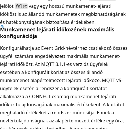
jelölőt
vagy egy hosszú munkamenet-lejárati
false
időközt is az állandó munkamenetek megbízhatóságának
és hatékonyságának biztosítása érdekében.
Munkamenet lejárati időközének maximális
konfigurációja
Konfigurálhatja az Event Grid-névtérhez csatlakozó összes
ügyfél számára engedélyezett maximális munkamenet-
lejárati időközt. Az MQTT 3.1.1-es verziós ügyfelek
esetében a konfigurált korlát az összes állandó
munkamenet alapértelmezett lejárati időköze. MQTT v5-
ügyfelek esetén a rendszer a konfigurált korlátot
alkalmazza a CONNECT-csomag munkamenet-lejárati
időköz tulajdonságának maximális értékeként. A korlátot
meghaladó értékeket a rendszer módosítja. Ennek a
névtértulajdonságnak az alapértelmezett értéke egy óra,
és akár nyolc óráig is terjedhet. A munkamenetek