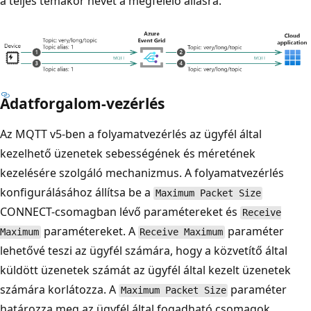
a teljes témakör nevét a megfelelő aliasra.
Adatforgalom-vezérlés
Az MQTT v5-ben a folyamatvezérlés az ügyfél által
kezelhető üzenetek sebességének és méretének
kezelésére szolgáló mechanizmus. A folyamatvezérlés
konfigurálásához állítsa be a
Maximum Packet Size
CONNECT-csomagban lévő paramétereket és
Receive
paramétereket. A
paraméter
Maximum
Receive Maximum
lehetővé teszi az ügyfél számára, hogy a közvetítő által
küldött üzenetek számát az ügyfél által kezelt üzenetek
számára korlátozza. A
paraméter
Maximum Packet Size
határozza meg az ügyfél által fogadható csomagok