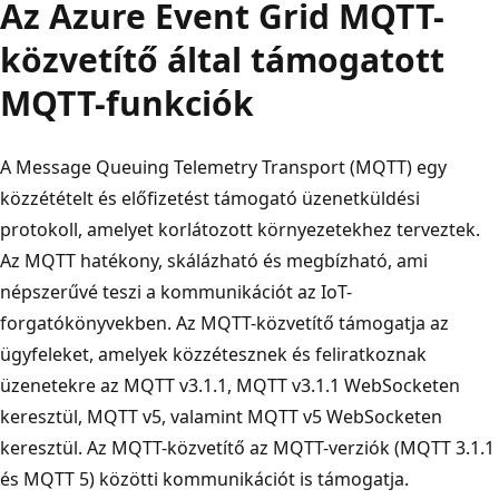
Az Azure Event Grid MQTT-
közvetítő által támogatott
MQTT-funkciók
A Message Queuing Telemetry Transport (MQTT) egy
közzétételt és előfizetést támogató üzenetküldési
protokoll, amelyet korlátozott környezetekhez terveztek.
Az MQTT hatékony, skálázható és megbízható, ami
népszerűvé teszi a kommunikációt az IoT-
forgatókönyvekben. Az MQTT-közvetítő támogatja az
ügyfeleket, amelyek közzétesznek és feliratkoznak
üzenetekre az MQTT v3.1.1, MQTT v3.1.1 WebSocketen
keresztül, MQTT v5, valamint MQTT v5 WebSocketen
keresztül. Az MQTT-közvetítő az MQTT-verziók (MQTT 3.1.1
és MQTT 5) közötti kommunikációt is támogatja.