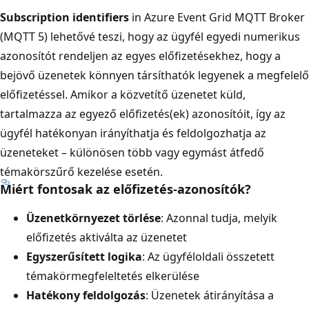
Subscription identifiers
in Azure Event Grid MQTT Broker
(MQTT 5) lehetővé teszi, hogy az ügyfél egyedi numerikus
azonosítót rendeljen az egyes előfizetésekhez, hogy a
bejövő üzenetek könnyen társíthatók legyenek a megfelelő
előfizetéssel. Amikor a közvetítő üzenetet küld,
tartalmazza az egyező előfizetés(ek) azonosítóit, így az
ügyfél hatékonyan irányíthatja és feldolgozhatja az
üzeneteket – különösen több vagy egymást átfedő
témakörszűrő kezelése esetén.
Miért fontosak az előfizetés-azonosítók?
Üzenetkörnyezet törlése
: Azonnal tudja, melyik
előfizetés aktiválta az üzenetet
Egyszerűsített logika
: Az ügyféloldali összetett
témakörmegfeleltetés elkerülése
Hatékony feldolgozás
: Üzenetek átirányítása a