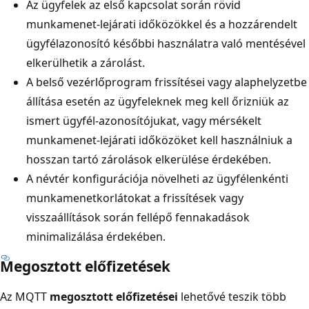
Az ügyfelek az első kapcsolat során rövid
munkamenet-lejárati időközökkel és a hozzárendelt
ügyfélazonosító későbbi használatra való mentésével
elkerülhetik a zárolást.
A belső vezérlőprogram frissítései vagy alaphelyzetbe
állítása esetén az ügyfeleknek meg kell őrizniük az
ismert ügyfél-azonosítójukat, vagy mérsékelt
munkamenet-lejárati időközöket kell használniuk a
hosszan tartó zárolások elkerülése érdekében.
A névtér konfigurációja növelheti az ügyfélenkénti
munkamenetkorlátokat a frissítések vagy
visszaállítások során fellépő fennakadások
minimalizálása érdekében.
Megosztott előfizetések
Az MQTT
megosztott előfizetései
lehetővé teszik több