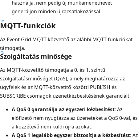
használja, nem pedig új munkamenetnevet
generáljon minden újracsatlakozással.
MQTT-funkciók
Az Event Grid MQTT-közvetítő az alábbi MQTT-funkciókat
támogatja.
Szolgáltatás minősége
Az MQTT-közvetítő támogatja a 0. és 1. szintű
szolgáltatásminőséget (QoS), amely meghatározza az
ügyfelek és az MQTT-közvetítő közötti PUBLISH és
SUBSCRIBE csomagok üzenetkézbesítésének garanciáit.
A QoS 0 garantálja az egyszeri kézbesítést
: Az
előfizető nem nyugtázza az üzeneteket a QoS 0-val, és
a közzétevő nem küldi újra azokat.
A QoS 1 legalább egyszer biztosítja a kézbesítést
: Az