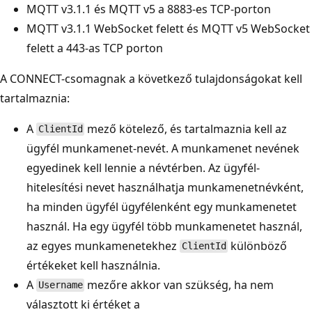
MQTT v3.1.1 és MQTT v5 a 8883-es TCP-porton
MQTT v3.1.1 WebSocket felett és MQTT v5 WebSocket
felett a 443-as TCP porton
A CONNECT-csomagnak a következő tulajdonságokat kell
tartalmaznia:
A
mező kötelező, és tartalmaznia kell az
ClientId
ügyfél munkamenet-nevét. A munkamenet nevének
egyedinek kell lennie a névtérben. Az ügyfél-
hitelesítési nevet használhatja munkamenetnévként,
ha minden ügyfél ügyfélenként egy munkamenetet
használ. Ha egy ügyfél több munkamenetet használ,
az egyes munkamenetekhez
különböző
ClientId
értékeket kell használnia.
A
mezőre akkor van szükség, ha nem
Username
választott ki értéket a