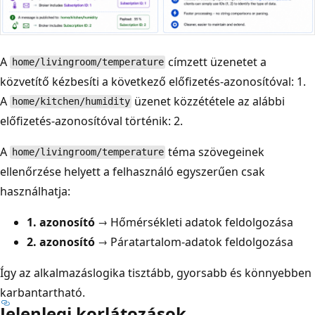
A
címzett üzenetet a
home/livingroom/temperature
közvetítő kézbesíti a következő előfizetés-azonosítóval: 1.
A
üzenet közzététele az alábbi
home/kitchen/humidity
előfizetés-azonosítóval történik: 2.
A
téma szövegeinek
home/livingroom/temperature
ellenőrzése helyett a felhasználó egyszerűen csak
használhatja:
1. azonosító
→ Hőmérsékleti adatok feldolgozása
2. azonosító
→ Páratartalom-adatok feldolgozása
Így az alkalmazáslogika tisztább, gyorsabb és könnyebben
karbantartható.
Jelenlegi korlátozások