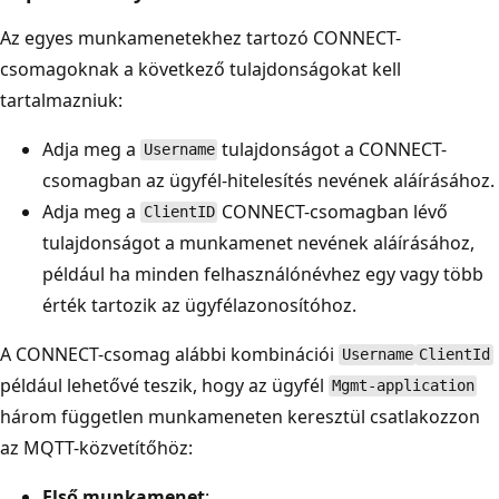
Az egyes munkamenetekhez tartozó CONNECT-
csomagoknak a következő tulajdonságokat kell
tartalmazniuk:
Adja meg a
tulajdonságot a CONNECT-
Username
csomagban az ügyfél-hitelesítés nevének aláírásához.
Adja meg a
CONNECT-csomagban lévő
ClientID
tulajdonságot a munkamenet nevének aláírásához,
például ha minden felhasználónévhez egy vagy több
érték tartozik az ügyfélazonosítóhoz.
A CONNECT-csomag alábbi kombinációi
Username
ClientId
például lehetővé teszik, hogy az ügyfél
Mgmt-application
három független munkameneten keresztül csatlakozzon
az MQTT-közvetítőhöz:
Első munkamenet
: