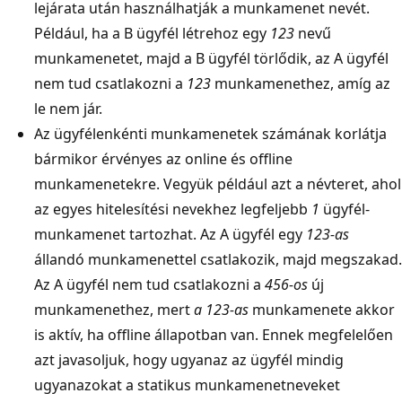
lejárata után használhatják a munkamenet nevét.
Például, ha a B ügyfél létrehoz egy
123
nevű
munkamenetet, majd a B ügyfél törlődik, az A ügyfél
nem tud csatlakozni a
123
munkamenethez, amíg az
le nem jár.
Az ügyfélenkénti munkamenetek számának korlátja
bármikor érvényes az online és offline
munkamenetekre. Vegyük például azt a névteret, ahol
az egyes hitelesítési nevekhez legfeljebb
1
ügyfél-
munkamenet tartozhat. Az A ügyfél egy
123-as
állandó munkamenettel csatlakozik, majd megszakad.
Az A ügyfél nem tud csatlakozni a
456-os
új
munkamenethez, mert
a 123-as
munkamenete akkor
is aktív, ha offline állapotban van. Ennek megfelelően
azt javasoljuk, hogy ugyanaz az ügyfél mindig
ugyanazokat a statikus munkamenetneveket