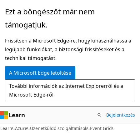
Ugrás
Ezt a böngészőt már nem
a
támogatjuk.
fő
tartalomhoz
Frissítsen a Microsoft Edge-re, hogy kihasználhassa a
legújabb funkciókat, a biztonsági frissítéseket és a
technikai támogatást.
A Microsoft Edge letöltése
További információk az Internet Explorerről és a
Microsoft Edge-ről
Learn
Bejelentkezés
Learn
Azure
Üzenetküldő szolgáltatások
Event Grid