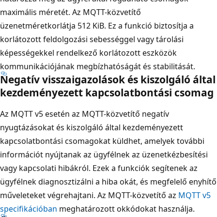
maximális méretét. Az MQTT-közvetítő
üzenetméretkorlátja 512 KiB. Ez a funkció biztosítja a
korlátozott feldolgozási sebességgel vagy tárolási
képességekkel rendelkező korlátozott eszközök
kommunikációjának megbízhatóságát és stabilitását.
Negatív visszaigazolások és kiszolgáló által
kezdeményezett kapcsolatbontási csomag
Az MQTT v5 esetén az MQTT-közvetítő negatív
nyugtázásokat és kiszolgáló által kezdeményezett
kapcsolatbontási csomagokat küldhet, amelyek további
információt nyújtanak az ügyfélnek az üzenetkézbesítési
vagy kapcsolati hibákról. Ezek a funkciók segítenek az
ügyfélnek diagnosztizálni a hiba okát, és megfelelő enyhítő
műveleteket végrehajtani. Az MQTT-közvetítő az
MQTT v5
specifikációban
meghatározott okkódokat használja.