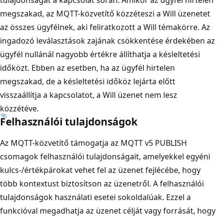
tulajdonságát a kapcsolat során. Amikor az ügyfél hirtelen
megszakad, az MQTT-közvetítő közzéteszi a Will üzenetet
az összes ügyfélnek, aki feliratkozott a Will témakörre. Az
ingadozó leválasztások zajának csökkentése érdekében az
ügyfél nullánál nagyobb értékre állíthatja a késleltetési
időközt. Ebben az esetben, ha az ügyfél hirtelen
megszakad, de a késleltetési időköz lejárta előtt
visszaállítja a kapcsolatot, a Will üzenet nem lesz
közzétéve.
Felhasználói tulajdonságok
Az MQTT-közvetítő támogatja az MQTT v5 PUBLISH
csomagok felhasználói tulajdonságait, amelyekkel egyéni
kulcs-/értékpárokat vehet fel az üzenet fejlécébe, hogy
több kontextust biztosítson az üzenetről. A felhasználói
tulajdonságok használati esetei sokoldalúak. Ezzel a
funkcióval megadhatja az üzenet célját vagy forrását, hogy