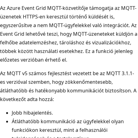
Az Azure Event Grid MQTT-közvetítője támogatja az MQTT-
üzenetek HTTPS-en keresztül történő küldését is,
egyszerűsítve a nem MQTT-ügyfelekkel való integrációt. Az
Event Grid lehetővé teszi, hogy MQTT-üzeneteket küldjön a
felhőbe adatelemzéshez, tároláshoz és vizualizációkhoz,
többek között használati esetekhez. Ez a funkció jelenleg
előzetes verzióban érhető el.
Az MQTT v5 számos fejlesztést vezetett be az MQTT 3.1.1-
es verzióval szemben, hogy zökkenőmentesebb,
átláthatóbb és hatékonyabb kommunikációt biztosítson. A
következőt adta hozzá:
Jobb hibajelentés.
Átláthatóbb kommunikáció az ügyfelekkel olyan
funkciókon keresztül, mint a felhasználói