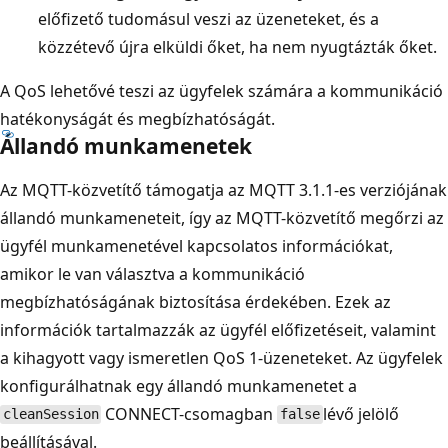
előfizető tudomásul veszi az üzeneteket, és a
közzétevő újra elküldi őket, ha nem nyugtázták őket.
A QoS lehetővé teszi az ügyfelek számára a kommunikáció
hatékonyságát és megbízhatóságát.
Állandó munkamenetek
Az MQTT-közvetítő támogatja az MQTT 3.1.1-es verziójának
állandó munkameneteit, így az MQTT-közvetítő megőrzi az
ügyfél munkamenetével kapcsolatos információkat,
amikor le van választva a kommunikáció
megbízhatóságának biztosítása érdekében. Ezek az
információk tartalmazzák az ügyfél előfizetéseit, valamint
a kihagyott vagy ismeretlen QoS 1-üzeneteket. Az ügyfelek
konfigurálhatnak egy állandó munkamenetet a
CONNECT-csomagban
lévő jelölő
cleanSession
false
beállításával.