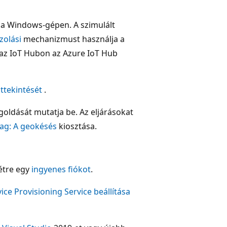
 a Windows-gépen. A szimulált
zolási
mechanizmust használja a
l az IoT Hubon az Azure IoT Hub
áttekintését
.
ldását mutatja be. Az eljárásokat
ag: A geokésés
kiosztása.
létre egy
ingyenes fiókot
.
ice Provisioning Service beállítása