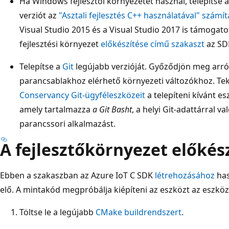
Ha Windows fejlesztői környezetet használ, telepítse 
verziót az
"Asztali fejlesztés C++ használatával" számí
Visual Studio 2015 és a Visual Studio 2017 is támogat
fejlesztési környezet
előkészítése című szakaszt
az SD
Telepítse a
Git
legújabb verzióját. Győződjön meg arról
parancsablakhoz elérhető környezeti változókhoz. T
Conservancy Git-ügyféleszközeit
a telepíteni kívánt e
amely tartalmazza
a Git Basht
, a helyi Git-adattárral 
parancssori alkalmazást.
A fejlesztőkörnyezet előkés
Ebben a szakaszban az Azure IoT C SDK
létrehozásához
has
elő. A mintakód megpróbálja kiépíteni az eszközt az eszköz
Töltse le a legújabb
CMake buildrendszert
.