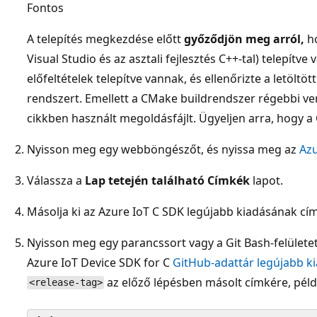
Fontos
A telepítés megkezdése előtt
győződjön meg arról,
h
Visual Studio és az asztali fejlesztés C++-tal) telepítve
előfeltételek telepítve vannak, és ellenőrizte a letöltött
rendszert. Emellett a CMake buildrendszer régebbi ver
cikkben használt megoldásfájlt. Ügyeljen arra, hogy a
Nyisson meg egy webböngészőt, és nyissa meg az
Azu
Válassza a
Lap tetején található Címkék
lapot.
Másolja ki az Azure IoT C SDK legújabb kiadásának cím
Nyisson meg egy parancssort vagy a Git Bash-felületet
Azure IoT Device SDK for C
GitHub-adattár legújabb 
az előző lépésben másolt címkére, péld
<release-tag>