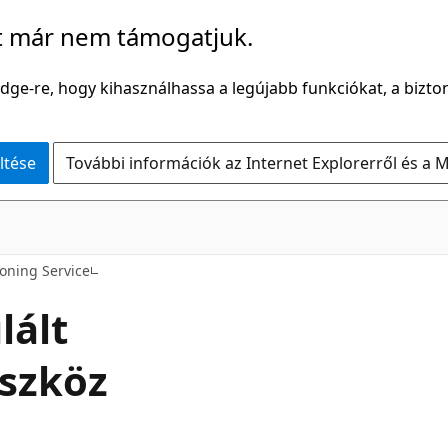
t már nem támogatjuk.
Edge-re, hogy kihasználhassa a legújabb funkciókat, a bizton
ltése
További információk az Internet Explorerről és a M
ioning Service
lált
eszköz