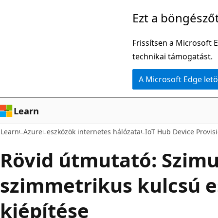
Ugrás
Ezt a böngésző
a
fő
Frissítsen a Microsoft 
tartalomhoz
technikai támogatást.
A Microsoft Edge letö
Learn
Learn
Azure
eszközök internetes hálózata
IoT Hub Device Provis
Rövid útmutató: Szimu
szimmetrikus kulcsú 
kiépítése