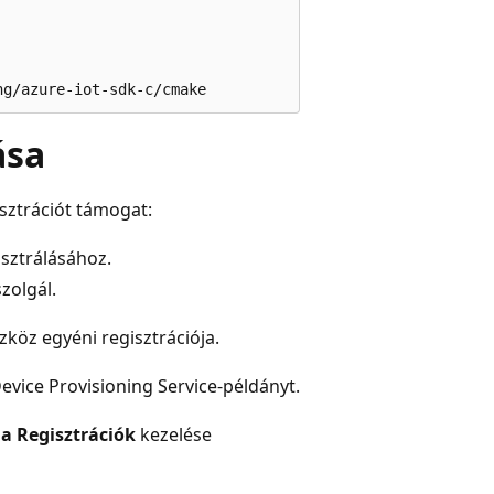
ása
isztrációt támogat:
sztrálásához.
zolgál.
zköz egyéni regisztrációja.
evice Provisioning Service-példányt.
a
a
Regisztrációk
kezelése