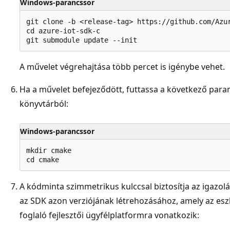
Windows-parancssor
git clone -b <release-tag> https://github.com/Azur
cd azure-iot-sdk-c

A művelet végrehajtása több percet is igénybe vehet.
Ha a művelet befejeződött, futtassa a következő par
könyvtárból:
Windows-parancssor
mkdir cmake

A kódminta szimmetrikus kulccsal biztosítja az igazol
az SDK azon verziójának létrehozásához, amely az esz
foglaló fejlesztői ügyfélplatformra vonatkozik: