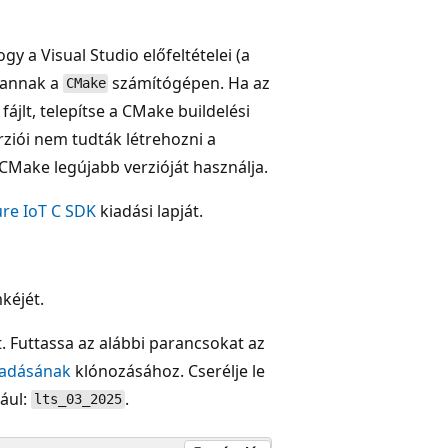
ogy a Visual Studio előfeltételei (a
 vannak a
számítógépen. Ha az
CMake
 fájlt, telepítse a CMake buildelési
ziói nem tudták létrehozni a
 CMake legújabb verzióját használja.
re IoT C SDK
kiadási lapját.
kéjét.
. Futtassa az alábbi parancsokat az
kiadásának
klónozásához. Cserélje le
ául:
.
lts_03_2025