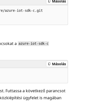
Másolás
e/azure-iot-sdk-c.git

ancsokat a
azure-iot-sdk-c
Másolás
ást. Futtassa a következő parancsot
közkiépítési ügyfelet is magában