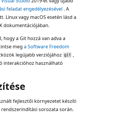
a
Visual Studio
2019-et vagy újabb
tási feladat engedélyezésével
. A
ott. Linux vagy macOS esetén lásd a
K dokumentációjában.
, hogy a Git hozzá van adva a
ekintse meg
a Software Freedom
szközök legújabb verziójához
,
git
való interakcióhoz használható
zítése
znált fejlesztői környezetet készíti
 rendszerindítási sorozata során.