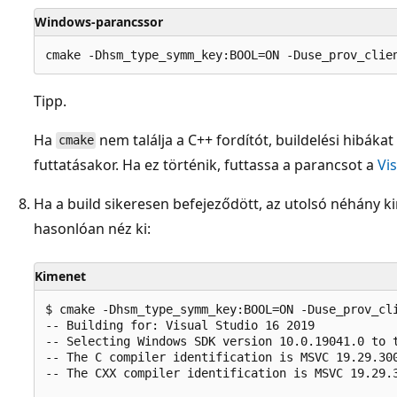
Windows-parancssor
Tipp.
Ha
nem találja a C++ fordítót, buildelési hibáka
cmake
futtatásakor. Ha ez történik, futtassa a parancsot a
Vi
Ha a build sikeresen befejeződött, az utolsó néhány k
hasonlóan néz ki:
Kimenet
$ cmake -Dhsm_type_symm_key:BOOL=ON -Duse_prov_cli
-- Building for: Visual Studio 16 2019

-- Selecting Windows SDK version 10.0.19041.0 to t
-- The C compiler identification is MSVC 19.29.300
-- The CXX compiler identification is MSVC 19.29.3