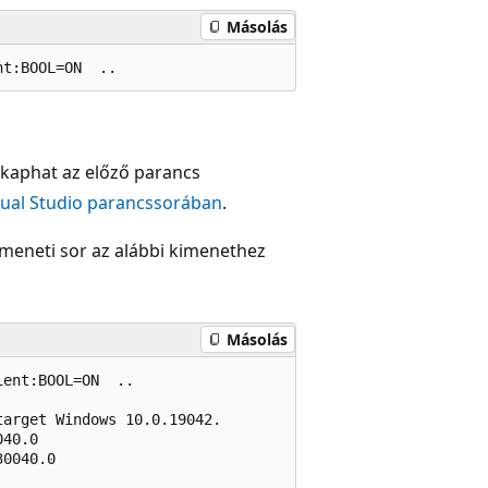
Másolás
t kaphat az előző parancs
sual Studio parancssorában
.
imeneti sor az alábbi kimenethez
Másolás
ent:BOOL=ON  ..

arget Windows 10.0.19042.

40.0

0040.0
