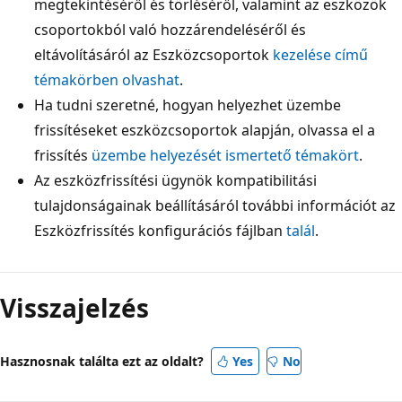
megtekintéséről és törléséről, valamint az eszközök
csoportokból való hozzárendeléséről és
eltávolításáról az Eszközcsoportok
kezelése című
témakörben olvashat
.
Ha tudni szeretné, hogyan helyezhet üzembe
frissítéseket eszközcsoportok alapján, olvassa el a
frissítés
üzembe helyezését ismertető témakört
.
Az eszközfrissítési ügynök kompatibilitási
tulajdonságainak beállításáról további információt az
Eszközfrissítés konfigurációs fájlban
talál
.
Visszajelzés
Hasznosnak találta ezt az oldalt?
Yes
No