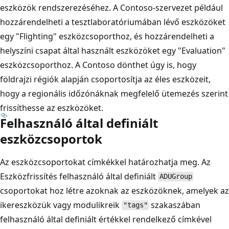
eszközök rendszerezéséhez. A Contoso-szervezet például
hozzárendelheti a tesztlaboratóriumában lévő eszközöket
egy "Flighting" eszközcsoporthoz, és hozzárendelheti a
helyszíni csapat által használt eszközöket egy "Evaluation"
eszközcsoporthoz. A Contoso dönthet úgy is, hogy
földrajzi régiók alapján csoportosítja az éles eszközeit,
hogy a regionális időzónáknak megfelelő ütemezés szerint
frissíthesse az eszközöket.
Felhasználó által definiált
eszközcsoportok
Az eszközcsoportokat címkékkel
határozhatja meg. Az
Eszközfrissítés felhasználó által definiált
ADUGroup
csoportokat hoz létre azoknak az eszközöknek, amelyek az
ikereszközük vagy modulikreik
szakaszában
"tags"
felhasználó által definiált értékkel rendelkező címkével