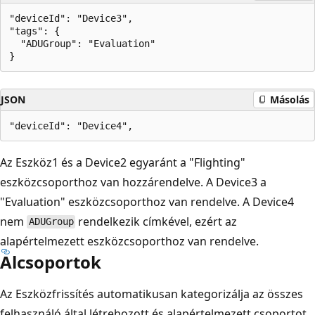
"deviceId": "Device3",

"tags": {

  "ADUGroup": "Evaluation"

JSON
Másolás
Az Eszköz1 és a Device2 egyaránt a "Flighting"
eszközcsoporthoz van hozzárendelve. A Device3 a
"Evaluation" eszközcsoporthoz van rendelve. A Device4
nem
rendelkezik címkével, ezért az
ADUGroup
alapértelmezett eszközcsoporthoz van rendelve.
Alcsoportok
Az Eszközfrissítés automatikusan kategorizálja az összes
felhasználó által létrehozott és alapértelmezett csoportot