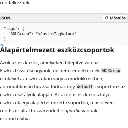
rendelkeznek.
JSON
Másolás
"tags": {

  "ADUGroup": "<CustomTagValue>"

Alapértelmezett eszközcsoportok
Azok az eszközök, amelyeken telepítve van az
Eszközfrissítési ügynök, de nem rendelkeznek
ADUGroup
címkével az eszközükön vagy a modulikreikben,
automatikusan hozzáadódnak egy
csoporthoz az
default
eszközosztályuk alapján. Az azonos eszközosztályú
eszközök egy alapértelmezett csoportba, más néven
rendszer által hozzárendelt
csoportba
vannak
csoportosítva.