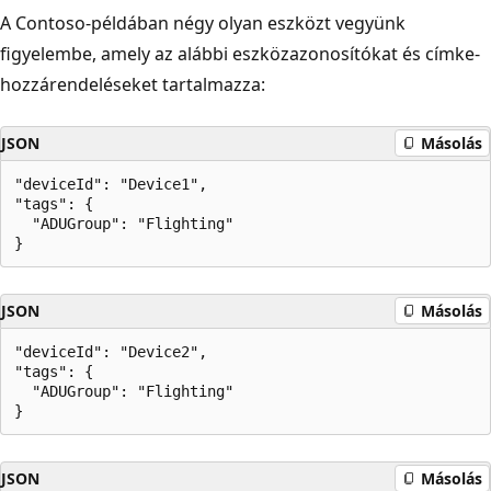
A Contoso-példában négy olyan eszközt vegyünk
figyelembe, amely az alábbi eszközazonosítókat és címke-
hozzárendeléseket tartalmazza:
JSON
Másolás
"deviceId": "Device1",

"tags": {

  "ADUGroup": "Flighting"

JSON
Másolás
"deviceId": "Device2",

"tags": {

  "ADUGroup": "Flighting"

JSON
Másolás