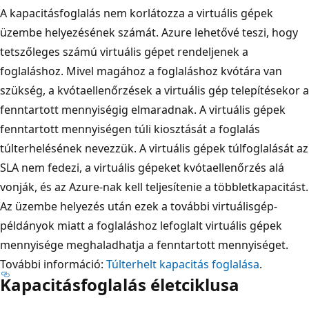
A kapacitásfoglalás nem korlátozza a virtuális gépek
üzembe helyezésének számát. Azure lehetővé teszi, hogy
tetszőleges számú virtuális gépet rendeljenek a
foglaláshoz. Mivel magához a foglaláshoz kvótára van
szükség, a kvótaellenőrzések a virtuális gép telepítésekor a
fenntartott mennyiségig elmaradnak. A virtuális gépek
fenntartott mennyiségen túli kiosztását a foglalás
túlterhelésének nevezzük. A virtuális gépek túlfoglalását az
SLA nem fedezi, a virtuális gépeket kvótaellenőrzés alá
vonják, és az Azure-nak kell teljesítenie a többletkapacitást.
Az üzembe helyezés után ezek a további virtuálisgép-
példányok miatt a foglaláshoz lefoglalt virtuális gépek
mennyisége meghaladhatja a fenntartott mennyiséget.
További információ:
Túlterhelt kapacitás foglalása
.
Kapacitásfoglalás életciklusa