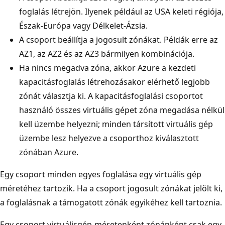
foglalás létrejön. Ilyenek például az USA keleti régiója,
Észak-Európa vagy Délkelet-Ázsia.
A csoport beállítja a jogosult zónákat. Példák erre az
AZ1, az AZ2 és az AZ3 bármilyen kombinációja.
Ha nincs megadva zóna, akkor Azure a kezdeti
kapacitásfoglalás létrehozásakor elérhető legjobb
zónát választja ki. A kapacitásfoglalási csoportot
használó összes virtuális gépet zóna megadása nélkül
kell üzembe helyezni; minden társított virtuális gép
üzembe lesz helyezve a csoporthoz kiválasztott
zónában Azure.
Egy csoport minden egyes foglalása egy virtuális gép
méretéhez tartozik. Ha a csoport jogosult zónákat jelölt ki,
a foglalásnak a támogatott zónák egyikéhez kell tartoznia.
Egy csoport virtuálisgép-méretenként zónánként csak egy