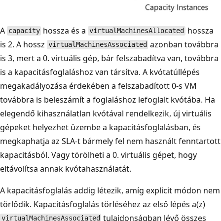
A
hossza és a
hossza
capacity
virtualMachinesAllocated
is 2. A hossz
azonban továbbra
virtualMachinesAssociated
is 3, mert a 0. virtuális gép, bár felszabadítva van, továbbra
is a kapacitásfoglaláshoz van társítva. A kvótatúllépés
megakadályozása érdekében a felszabadított 0-s VM
továbbra is beleszámít a foglaláshoz lefoglalt kvótába. Ha
elegendő kihasználatlan kvótával rendelkezik, új virtuális
gépeket helyezhet üzembe a kapacitásfoglalásban, és
megkaphatja az SLA-t bármely fel nem használt fenntartott
kapacitásból. Vagy törölheti a 0. virtuális gépet, hogy
eltávolítsa annak kvótahasználatát.
A kapacitásfoglalás addig létezik, amíg explicit módon nem
törlődik. Kapacitásfoglalás törléséhez az első lépés a(z)
tulajdonságban lévő összes
virtualMachinesAssociated