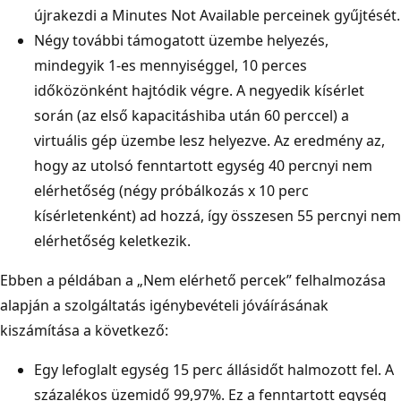
újrakezdi a Minutes Not Available perceinek gyűjtését.
Négy további támogatott üzembe helyezés,
mindegyik 1-es mennyiséggel, 10 perces
időközönként hajtódik végre. A negyedik kísérlet
során (az első kapacitáshiba után 60 perccel) a
virtuális gép üzembe lesz helyezve. Az eredmény az,
hogy az utolsó fenntartott egység 40 percnyi nem
elérhetőség (négy próbálkozás x 10 perc
kísérletenként) ad hozzá, így összesen 55 percnyi nem
elérhetőség keletkezik.
Ebben a példában a „Nem elérhető percek” felhalmozása
alapján a szolgáltatás igénybevételi jóváírásának
kiszámítása a következő:
Egy lefoglalt egység 15 perc állásidőt halmozott fel. A
százalékos üzemidő 99,97%. Ez a fenntartott egység