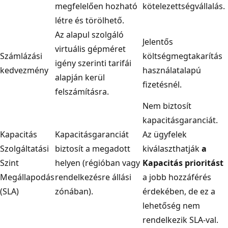
megfelelően hozható
kötelezettségvállalás.
létre és törölhető.
Az alapul szolgáló
Jelentős
virtuális gépméret
Számlázási
költségmegtakarítás
igény szerinti tarifái
kedvezmény
használatalapú
alapján kerül
fizetésnél.
felszámításra.
Nem biztosít
kapacitásgaranciát.
Kapacitás
Kapacitásgaranciát
Az ügyfelek
Szolgáltatási
biztosít a megadott
kiválaszthatják
a
Szint
helyen (régióban vagy
Kapacitás prioritást
Megállapodás
rendelkezésre állási
a jobb hozzáférés
(SLA)
zónában).
érdekében, de ez a
lehetőség nem
rendelkezik SLA-val.