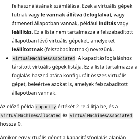
felhasználásának számlálása. Ezek a virtuális gépek
futnak
vagy
le vannak állítva
(
lefoglalva
), vagy
átmeneti állapotban vannak, például
indítás
vagy
leállítás
. Ez a lista nem tartalmazza a felszabadított
állapotban lévő virtuális gépeket, amelyeket
leállítottnak
(felszabadítottnak) nevezünk.
: A kapacitásfoglaláshoz
virtualMachinesAssociated
társított virtuális gépek listája. Ez a lista tartalmazza a
foglalás használatára konfigurált összes virtuális
gépet, beleértve azokat is, amelyek felszabadított
állapotban vannak.
Az előző példa
értékét 2-re állítja be, és a
capacity
és
virtualMachinesAllocated
virtualMachinesAssociated
hossza 0.
Amikor egy virtuális gépet a kapacitásfoglalás alapján