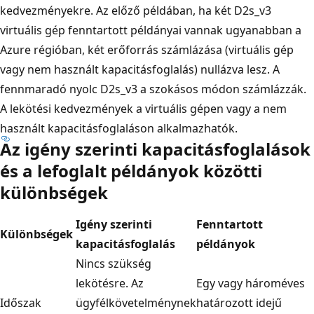
kedvezményekre. Az előző példában, ha két D2s_v3
virtuális gép fenntartott példányai vannak ugyanabban a
Azure régióban, két erőforrás számlázása (virtuális gép
vagy nem használt kapacitásfoglalás) nullázva lesz. A
fennmaradó nyolc D2s_v3 a szokásos módon számlázzák.
A lekötési kedvezmények a virtuális gépen vagy a nem
használt kapacitásfoglaláson alkalmazhatók.
Az igény szerinti kapacitásfoglalások
és a lefoglalt példányok közötti
különbségek
Igény szerinti
Fenntartott
Különbségek
kapacitásfoglalás
példányok
Nincs szükség
lekötésre. Az
Egy vagy hároméves
Időszak
ügyfélkövetelménynek
határozott idejű