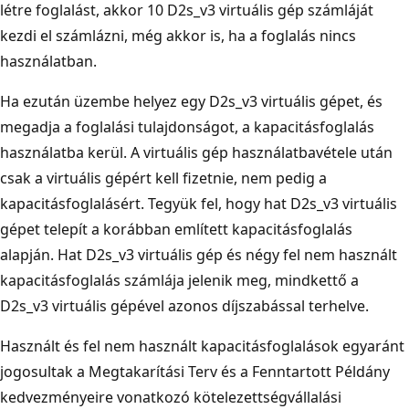
létre foglalást, akkor 10 D2s_v3 virtuális gép számláját
kezdi el számlázni, még akkor is, ha a foglalás nincs
használatban.
Ha ezután üzembe helyez egy D2s_v3 virtuális gépet, és
megadja a foglalási tulajdonságot, a kapacitásfoglalás
használatba kerül. A virtuális gép használatbavétele után
csak a virtuális gépért kell fizetnie, nem pedig a
kapacitásfoglalásért. Tegyük fel, hogy hat D2s_v3 virtuális
gépet telepít a korábban említett kapacitásfoglalás
alapján. Hat D2s_v3 virtuális gép és négy fel nem használt
kapacitásfoglalás számlája jelenik meg, mindkettő a
D2s_v3 virtuális gépével azonos díjszabással terhelve.
Használt és fel nem használt kapacitásfoglalások egyaránt
jogosultak a Megtakarítási Terv és a Fenntartott Példány
kedvezményeire vonatkozó kötelezettségvállalási