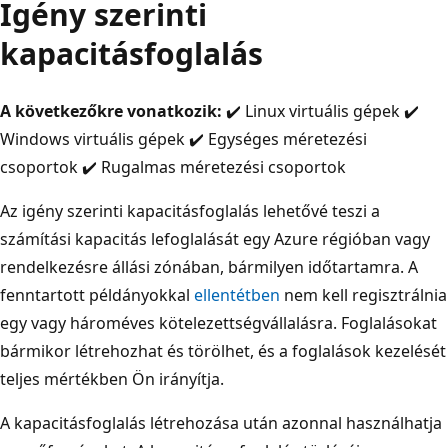
Igény szerinti
kapacitásfoglalás
A következőkre vonatkozik:
✔️ Linux virtuális gépek ✔️
Windows virtuális gépek ✔️ Egységes méretezési
csoportok ✔️ Rugalmas méretezési csoportok
Az igény szerinti kapacitásfoglalás lehetővé teszi a
számítási kapacitás lefoglalását egy Azure régióban vagy
rendelkezésre állási zónában, bármilyen időtartamra. A
fenntartott példányokkal
ellentétben
nem kell regisztrálnia
egy vagy hároméves kötelezettségvállalásra. Foglalásokat
bármikor létrehozhat és törölhet, és a foglalások kezelését
teljes mértékben Ön irányítja.
A kapacitásfoglalás létrehozása után azonnal használhatja