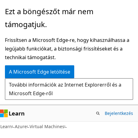
Ugrás
Ezt a böngészőt már nem
a
támogatjuk.
fő
tartalomhoz
Frissítsen a Microsoft Edge-re, hogy kihasználhassa a
legújabb funkciókat, a biztonsági frissítéseket és a
technikai támogatást.
A Microsoft Edge letöltése
További információk az Internet Explorerről és a
Microsoft Edge-ről
Learn
Bejelentkezés
Learn
Azure
Virtual Machines