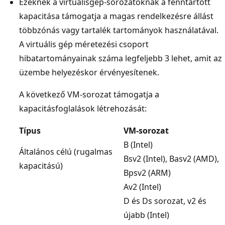
Ezeknek a virtuálisgép-sorozatoknak a fenntartott
kapacitása támogatja a magas rendelkezésre állást
többzónás vagy tartalék tartományok használatával.
A virtuális gép méretezési csoport
hibatartományainak száma legfeljebb 3 lehet, amit az
üzembe helyezéskor érvényesítenek.
A következő VM-sorozat támogatja a
kapacitásfoglalások létrehozását:
Típus
VM-sorozat
B (Intel)
Általános célú (rugalmas
Bsv2 (Intel), Basv2 (AMD),
kapacitású)
Bpsv2 (ARM)
Av2 (Intel)
D és Ds sorozat, v2 és
újabb (Intel)