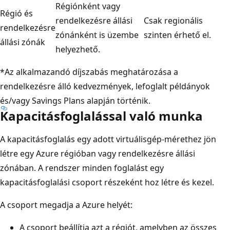
Régiónként vagy
Régió és
rendelkezésre állási
Csak regionális
rendelkezésre
zónánként is üzembe
szinten érhető el.
állási zónák
helyezhető.
*Az alkalmazandó díjszabás meghatározása a
rendelkezésre álló kedvezmények, lefoglalt példányok
és/vagy Savings Plans alapján történik.
Kapacitásfoglalással való munka
A kapacitásfoglalás egy adott virtuálisgép-mérethez jön
létre egy Azure régióban vagy rendelkezésre állási
zónában. A rendszer minden foglalást egy
kapacitásfoglalási csoport részeként hoz létre és kezel.
A csoport megadja a Azure helyét:
A csoport beállítja azt a régiót, amelyben az összes