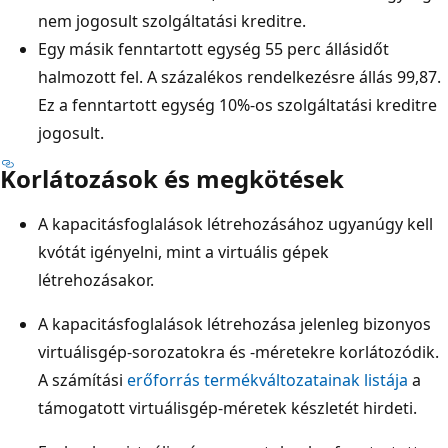
nem jogosult szolgáltatási kreditre.
Egy másik fenntartott egység 55 perc állásidőt
halmozott fel. A százalékos rendelkezésre állás 99,87.
Ez a fenntartott egység 10%-os szolgáltatási kreditre
jogosult.
Korlátozások és megkötések
A kapacitásfoglalások létrehozásához ugyanúgy kell
kvótát igényelni, mint a virtuális gépek
létrehozásakor.
A kapacitásfoglalások létrehozása jelenleg bizonyos
virtuálisgép-sorozatokra és -méretekre korlátozódik.
A számítási
erőforrás termékváltozatainak listája
a
támogatott virtuálisgép-méretek készletét hirdeti.