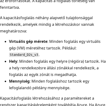
az erőforrásokat. A kapacitás a foglalás törléséig van
fenntartva.
A kapacitásfoglalás néhány alapvető tulajdonsággal
rendelkezik, amelyek mindig a létrehozáskor vannak
meghatározva:
Virtuális gép mérete
: Minden foglalás egy virtuális
gép (VM) méretéhez tartozik. Például:
.
Standard_D2s_v3
Hely
: Minden foglalás egy helyre (régióra) tartozik. Ha
a hely rendelkezésre állási zónákkal rendelkezik, a
foglalás az egyik zónát is megadhatja.
Mennyiség
: Minden foglaláshoz tartozik egy
lefoglalandó példány mennyisége.
Kapacitásfoglalás létrehozásához a paramétereket a
rendszer kapacitáskérelemként továbbítja Azure. Ha Azure