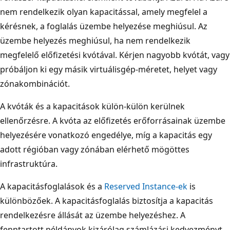
nem rendelkezik olyan kapacitással, amely megfelel a
kérésnek, a foglalás üzembe helyezése meghiúsul. Az
üzembe helyezés meghiúsul, ha nem rendelkezik
megfelelő előfizetési kvótával. Kérjen nagyobb kvótát, vagy
próbáljon ki egy másik virtuálisgép-méretet, helyet vagy
zónakombinációt.
A kvóták és a kapacitások külön-külön kerülnek
ellenőrzésre. A kvóta az előfizetés erőforrásainak üzembe
helyezésére vonatkozó engedélye, míg a kapacitás egy
adott régióban vagy zónában elérhető mögöttes
infrastruktúra.
A kapacitásfoglalások és a
Reserved Instance-ek
is
különbözőek. A kapacitásfoglalás biztosítja a kapacitás
rendelkezésre állását az üzembe helyezéshez. A
fenntartott példányok kizárólag számlázási kedvezményt