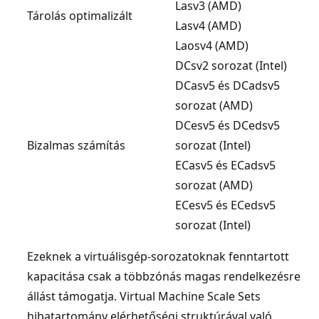
Lasv3 (AMD)
Tárolás optimalizált
Lasv4 (AMD)
Laosv4 (AMD)
DCsv2 sorozat (Intel)
DCasv5 és DCadsv5
sorozat (AMD)
DCesv5 és DCedsv5
Bizalmas számítás
sorozat (Intel)
ECasv5 és ECadsv5
sorozat (AMD)
ECesv5 és ECedsv5
sorozat (Intel)
Ezeknek a virtuálisgép-sorozatoknak fenntartott
kapacitása csak a többzónás magas rendelkezésre
állást támogatja. Virtual Machine Scale Sets
hibatartomány elérhetőségi struktúrával való