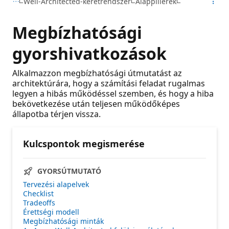
Well-Architected-keretrendszer
Alappillérek
Megbízhatósági
gyorshivatkozások
Alkalmazzon megbízhatósági útmutatást az
architektúrára, hogy a számítási feladat rugalmas
legyen a hibás működéssel szemben, és hogy a hiba
bekövetkezése után teljesen működőképes
állapotba térjen vissza.
Kulcspontok megismerése
GYORSÚTMUTATÓ
Tervezési alapelvek
Checklist
Tradeoffs
Érettségi modell
Megbízhatósági minták