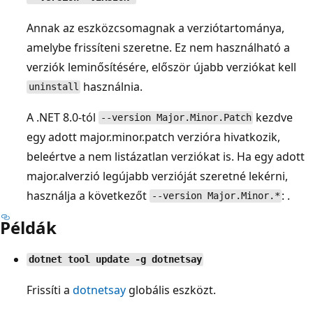
Annak az eszközcsomagnak a verziótartománya,
amelybe frissíteni szeretne. Ez nem használható a
verziók leminősítésére, először újabb verziókat kell
használnia.
uninstall
A .NET 8.0-tól
kezdve
--version Major.Minor.Patch
egy adott major.minor.patch verzióra hivatkozik,
beleértve a nem listázatlan verziókat is. Ha egy adott
major.alverzió legújabb verzióját szeretné lekérni,
használja a következőt
: .
--version Major.Minor.*
Példák
dotnet tool update -g dotnetsay
Frissíti a
dotnetsay
globális eszközt.