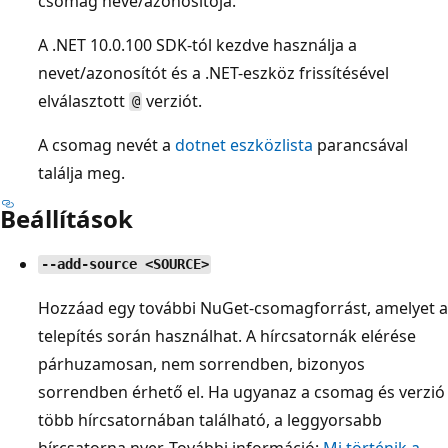
csomag neve/azonosítója.
A .NET 10.0.100 SDK-tól kezdve használja a
nevet/azonosítót és a .NET-eszköz frissítésével
elválasztott
verziót.
@
A csomag nevét a
dotnet eszközlista
parancsával
találja meg.
Beállítások
--add-source <SOURCE>
Hozzáad egy további NuGet-csomagforrást, amelyet a
telepítés során használhat. A hírcsatornák elérése
párhuzamosan, nem sorrendben, bizonyos
sorrendben érhető el. Ha ugyanaz a csomag és verzió
több hírcsatornában található, a leggyorsabb
hírcsatorna nyer. További információ:
Mi történik a