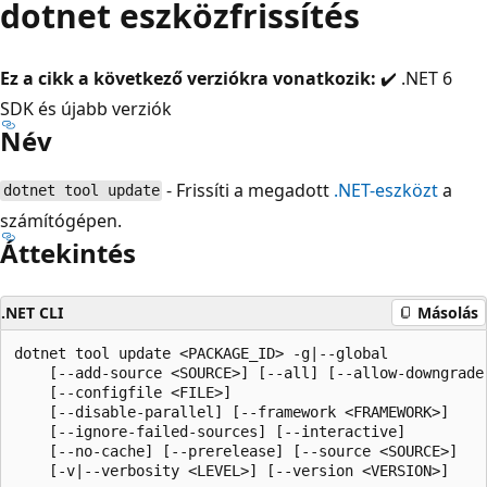
dotnet eszközfrissítés
Ez a cikk a következő verziókra vonatkozik:
✔️ .NET 6
SDK és újabb verziók
Név
- Frissíti a megadott
.NET-eszközt
a
dotnet tool update
számítógépen.
Áttekintés
.NET CLI
Másolás
dotnet tool update <PACKAGE_ID> -g|--global

    [--add-source <SOURCE>] [--all] [--allow-downgrade]
    [--configfile <FILE>]

    [--disable-parallel] [--framework <FRAMEWORK>]

    [--ignore-failed-sources] [--interactive]

    [--no-cache] [--prerelease] [--source <SOURCE>]

    [-v|--verbosity <LEVEL>] [--version <VERSION>]
