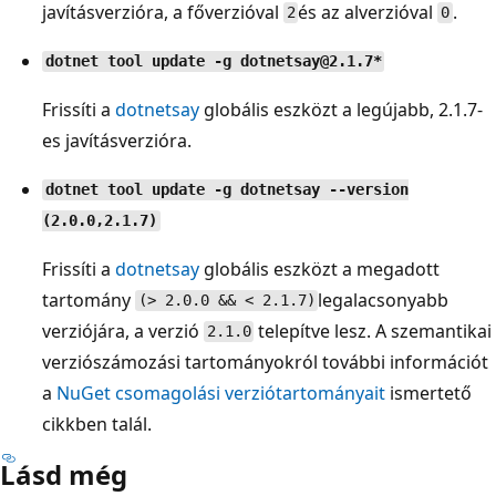
javításverzióra, a főverzióval
és az alverzióval
.
2
0
dotnet tool update -g dotnetsay@2.1.7*
Frissíti a
dotnetsay
globális eszközt a legújabb, 2.1.7-
es javításverzióra.
dotnet tool update -g dotnetsay --version
(2.0.0,2.1.7)
Frissíti a
dotnetsay
globális eszközt a megadott
tartomány
legalacsonyabb
(> 2.0.0 && < 2.1.7)
verziójára, a verzió
telepítve lesz. A szemantikai
2.1.0
verziószámozási tartományokról további információt
a
NuGet csomagolási verziótartományait
ismertető
cikkben talál.
Lásd még