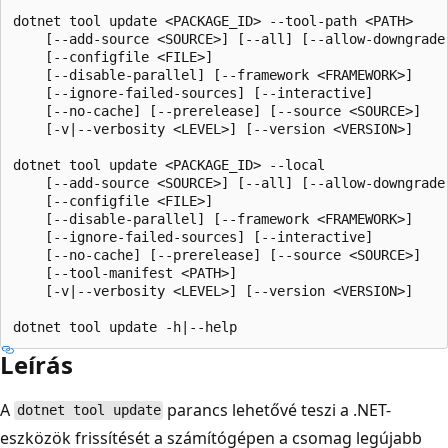
dotnet tool update <PACKAGE_ID> --tool-path <PATH>

    [--add-source <SOURCE>] [--all] [--allow-downgrade]
    [--configfile <FILE>]

    [--disable-parallel] [--framework <FRAMEWORK>]

    [--ignore-failed-sources] [--interactive] 

    [--no-cache] [--prerelease] [--source <SOURCE>]

    [-v|--verbosity <LEVEL>] [--version <VERSION>]

dotnet tool update <PACKAGE_ID> --local

    [--add-source <SOURCE>] [--all] [--allow-downgrade]
    [--configfile <FILE>]

    [--disable-parallel] [--framework <FRAMEWORK>]

    [--ignore-failed-sources] [--interactive]

    [--no-cache] [--prerelease] [--source <SOURCE>]

    [--tool-manifest <PATH>]

    [-v|--verbosity <LEVEL>] [--version <VERSION>]

Leírás
A
parancs lehetővé teszi a .NET-
dotnet tool update
eszközök frissítését a számítógépen a csomag legújabb