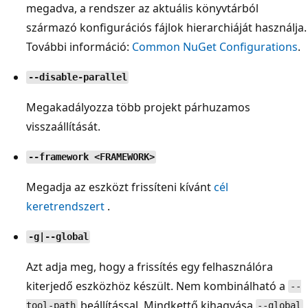
megadva, a rendszer az aktuális könyvtárból
származó konfigurációs fájlok hierarchiáját használja.
További információ:
Common NuGet Configurations
.
--disable-parallel
Megakadályozza több projekt párhuzamos
visszaállítását.
--framework <FRAMEWORK>
Megadja az eszközt frissíteni kívánt
cél
keretrendszert
.
-g|--global
Azt adja meg, hogy a frissítés egy felhasználóra
kiterjedő eszközhöz készült. Nem kombinálható a
--
beállítással. Mindkettő kihagyása
tool-path
--global