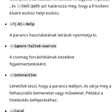
, és
azt határozza meg, hogy a frissíteni
--tool-path
kívánt eszköz helyi eszköz.
-?|-h|--help
A parancs használatának leírását nyomtatja ki.
--ignore-failed-sources
A csomag forráshibáinak kezelése
figyelmeztetésként.
--interactive
Lehetővé teszi, hogy a parancs leálljon, és várja meg a
felhasználói bemenetet vagy műveletet. Például a
hitelesítés befejezéséhez.
--local