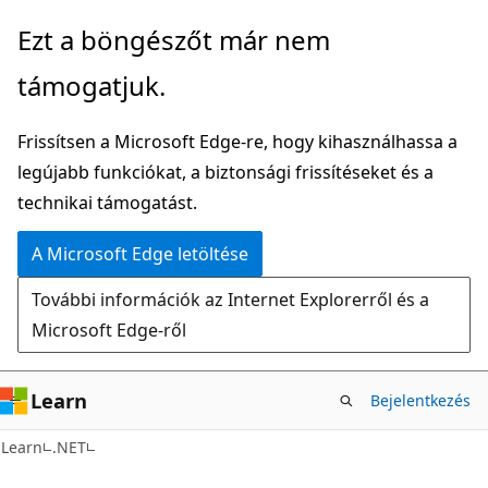
Ugrás
Ezt a böngészőt már nem
a
támogatjuk.
fő
tartalomhoz
Frissítsen a Microsoft Edge-re, hogy kihasználhassa a
legújabb funkciókat, a biztonsági frissítéseket és a
technikai támogatást.
A Microsoft Edge letöltése
További információk az Internet Explorerről és a
Microsoft Edge-ről
Learn
Bejelentkezés
Learn
.NET