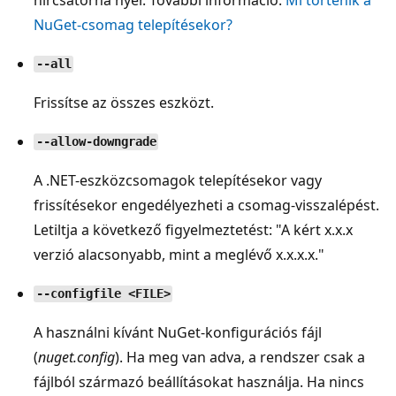
NuGet-csomag telepítésekor?
--all
Frissítse az összes eszközt.
--allow-downgrade
A .NET-eszközcsomagok telepítésekor vagy
frissítésekor engedélyezheti a csomag-visszalépést.
Letiltja a következő figyelmeztetést: "A kért x.x.x
verzió alacsonyabb, mint a meglévő x.x.x.x."
--configfile <FILE>
A használni kívánt NuGet-konfigurációs fájl
(
nuget.config
). Ha meg van adva, a rendszer csak a
fájlból származó beállításokat használja. Ha nincs