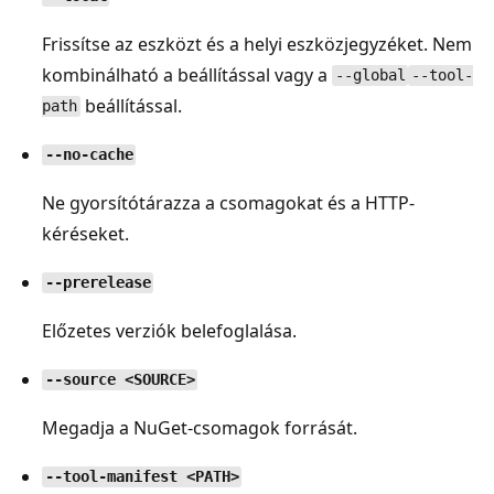
Frissítse az eszközt és a helyi eszközjegyzéket. Nem
kombinálható a beállítással vagy a
--global
--tool-
beállítással.
path
--no-cache
Ne gyorsítótárazza a csomagokat és a HTTP-
kéréseket.
--prerelease
Előzetes verziók belefoglalása.
--source <SOURCE>
Megadja a NuGet-csomagok forrását.
--tool-manifest <PATH>