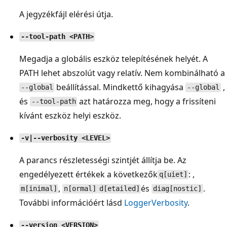
A jegyzékfájl elérési útja.
--tool-path <PATH>
Megadja a globális eszköz telepítésének helyét. A
PATH lehet abszolút vagy relatív. Nem kombinálható a
beállítással. Mindkettő kihagyása
,
--global
--global
és
azt határozza meg, hogy a frissíteni
--tool-path
kívánt eszköz helyi eszköz.
-v|--verbosity <LEVEL>
A parancs részletességi szintjét állítja be. Az
engedélyezett értékek a következők
: ,
q[uiet]
,
és
.
m[inimal]
n[ormal]
d[etailed]
diag[nostic]
További információért lásd
LoggerVerbosity
.
--version <VERSION>