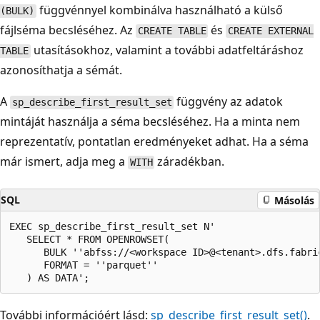
függvénnyel kombinálva használható a külső
(BULK)
fájlséma becsléséhez. Az
és
CREATE TABLE
CREATE EXTERNAL
utasításokhoz, valamint a további adatfeltáráshoz
TABLE
azonosíthatja a sémát.
A
függvény az adatok
sp_describe_first_result_set
mintáját használja a séma becsléséhez. Ha a minta nem
reprezentatív, pontatlan eredményeket adhat. Ha a séma
már ismert, adja meg a
záradékban.
WITH
SQL
Másolás
EXEC sp_describe_first_result_set N'  

   SELECT * FROM OPENROWSET(  

      BULK ''abfss://<workspace ID>@<tenant>.dfs.fabri
      FORMAT = ''parquet''  

További információért lásd:
sp_describe_first_result_set()
.