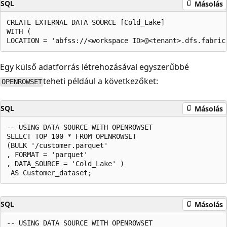
SQL
Másolás
CREATE EXTERNAL DATA SOURCE [Cold_Lake] 

WITH ( 

Egy külső adatforrás létrehozásával egyszerűbbé
teheti például a következőket:
OPENROWSET
SQL
Másolás
-- USING DATA SOURCE WITH OPENROWSET 

SELECT TOP 100 * FROM OPENROWSET 

(BULK '/customer.parquet' 

, FORMAT = 'parquet' 

, DATA_SOURCE = 'Cold_Lake' ) 

SQL
Másolás
-- USING DATA SOURCE WITH OPENROWSET 
