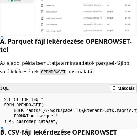
A. Parquet fájl lekérdezése OPENROWSET-
tel
Az alábbi példa bemutatja a mintaadatok parquet-fájlból
való lekérésének
használatát.
OPENROWSET
SQL
Másolás
SELECT TOP 100 *  

FROM OPENROWSET(  

    BULK 'abfss://<workspace ID>@<tenant>.dfs.fabric.m
    FORMAT = 'parquet'  

B. CSV-fájl lekérdezése OPENROWSET