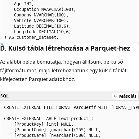
    Age INT,  

    Occupation NVARCHAR(100),  

    Company NVARCHAR(100),  

    Vehicle NVARCHAR(100),  

    Latitude DECIMAL(10,6),  

    Longitude DECIMAL(10,6)  

D. Külső tábla létrehozása a Parquet-hez
Az alábbi példa bemutatja, hogyan állítsunk be külső
fájlformátumot, majd létrehozhatunk egy külső táblát
kifejezetten Parquet adatokhoz.
SQL
Másolás
CREATE EXTERNAL FILE FORMAT Parquetff WITH (FORMAT_TYPE
CREATE EXTERNAL TABLE [ext_product]( 

    [ProductKey] [int] NULL, 

    [ProductCode] [nvarchar](255) NULL, 

    [ProductName] [nvarchar](500) NULL, 
