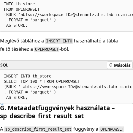
INTO tb_store 

FROM OPENROWSET 

(BULK 'abfss://<workspace ID>@<tenant>.dfs.fabric.micr
, FORMAT = 'parquet' )

Meglévő táblához a
használható a tábla
INSERT INTO
feltöltéséhez a
-ből.
OPENROWSET
SQL
Másolás
INSERT INTO tb_store  

SELECT TOP 100 * FROM OPENROWSET 

(BULK ' abfss://<workspace ID>@<tenant>.dfs.fabric.mic
, FORMAT = 'parquet' ) 

G. Metaadatfüggvények használata –
sp_describe_first_result_set
A
függvény a
sp_describe_first_result_set
OPENROWSET