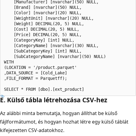
    [Manufacturer] [nvarchar](50) NULL, 

    [Brand] [nvarchar](50) NULL, 

    [Color] [nvarchar](20) NULL, 

    [WeightUnit] [nvarchar](20) NULL, 

    [Weight] DECIMAL(20, 5) NULL, 

    [Cost] DECIMAL(20, 5) NULL, 

    [Price] DECIMAL(20, 5) NULL, 

    [CategoryKey] [int] NULL, 

    [CategoryName] [nvarchar](30) NULL, 

    [SubCategoryKey] [int] NULL, 

    [SubCategoryName] [nvarchar](50) NULL) 

WITH 

(LOCATION = '/product.parquet' 

,DATA_SOURCE = [Cold_Lake] 

,FILE_FORMAT = Parquetff); 

E. Külső tábla létrehozása CSV-hez
Az alábbi minta bemutatja, hogyan állíthat be külső
fájlformátumot, és hogyan hozhat létre egy külső táblát
kifejezetten CSV-adatokhoz.