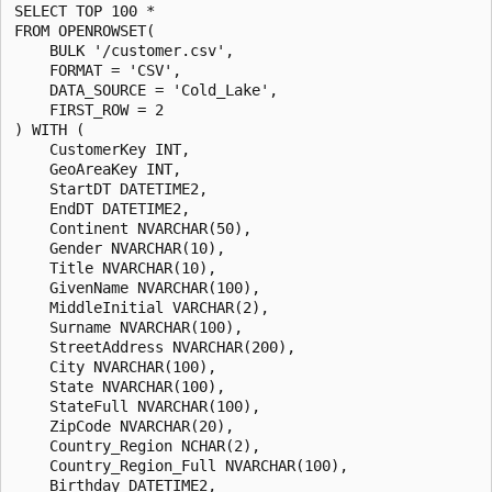
SELECT TOP 100 *  

FROM OPENROWSET(  

    BULK '/customer.csv',  

    FORMAT = 'CSV',  

    DATA_SOURCE = 'Cold_Lake', 

    FIRST_ROW = 2  

) WITH (  

    CustomerKey INT,  

    GeoAreaKey INT,  

    StartDT DATETIME2,  

    EndDT DATETIME2,  

    Continent NVARCHAR(50),  

    Gender NVARCHAR(10),  

    Title NVARCHAR(10),  

    GivenName NVARCHAR(100),  

    MiddleInitial VARCHAR(2),  

    Surname NVARCHAR(100),  

    StreetAddress NVARCHAR(200),  

    City NVARCHAR(100),  

    State NVARCHAR(100),  

    StateFull NVARCHAR(100),  

    ZipCode NVARCHAR(20),  

    Country_Region NCHAR(2),  

    Country_Region_Full NVARCHAR(100),  

    Birthday DATETIME2,  
