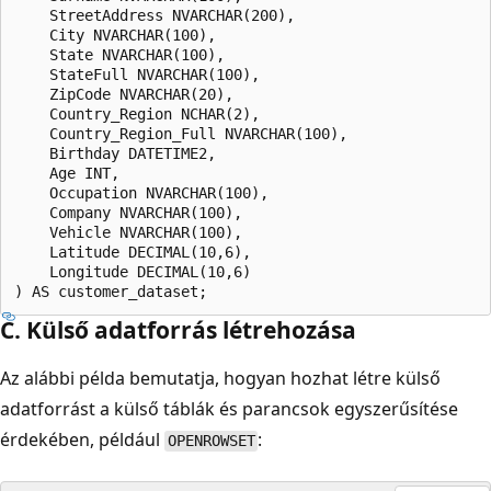
    StreetAddress NVARCHAR(200),  

    City NVARCHAR(100),  

    State NVARCHAR(100),  

    StateFull NVARCHAR(100),  

    ZipCode NVARCHAR(20),  

    Country_Region NCHAR(2),  

    Country_Region_Full NVARCHAR(100),  

    Birthday DATETIME2,  

    Age INT,  

    Occupation NVARCHAR(100),  

    Company NVARCHAR(100),  

    Vehicle NVARCHAR(100),  

    Latitude DECIMAL(10,6),  

    Longitude DECIMAL(10,6)  

C. Külső adatforrás létrehozása
Az alábbi példa bemutatja, hogyan hozhat létre külső
adatforrást a külső táblák és parancsok egyszerűsítése
érdekében, például
:
OPENROWSET