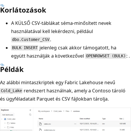
Korlátozások
A KÜLSŐ CSV-táblákat séma-minősített nevek
használatával kell lekérdezni, például
.
dbo.Customer_CSV
jelenleg csak akkor támogatott, ha
BULK INSERT
együtt használják a következővel
: .
OPENROWSET (BULK)
Példák
Az alábbi mintaszkriptek egy Fabric Lakehouse nevű
rendszert használnak, amely a Contoso tároló
Cold_Lake
és ügyféladatait Parquet és CSV fájlokban tárolja.