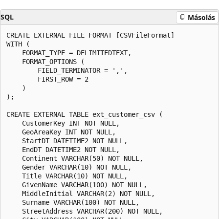
SQL
Másolás
CREATE EXTERNAL FILE FORMAT [CSVFileFormat]  

WITH (  

    FORMAT_TYPE = DELIMITEDTEXT,  

    FORMAT_OPTIONS (  

        FIELD_TERMINATOR = ',',  

        FIRST_ROW = 2  

    )  

); 

CREATE EXTERNAL TABLE ext_customer_csv ( 

    CustomerKey INT NOT NULL,  

    GeoAreaKey INT NOT NULL,  

    StartDT DATETIME2 NOT NULL, 

    EndDT DATETIME2 NOT NULL, 

    Continent VARCHAR(50) NOT NULL, 

    Gender VARCHAR(10) NOT NULL, 

    Title VARCHAR(10) NOT NULL,  

    GivenName VARCHAR(100) NOT NULL,  

    MiddleInitial VARCHAR(2) NOT NULL,  

    Surname VARCHAR(100) NOT NULL, 

    StreetAddress VARCHAR(200) NOT NULL, 
