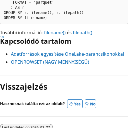
    FORMAT = 'parquet'  

   ) AS r 

GROUP BY r.filename(), r.filepath() 

További információ:
filename()
és
filepath()
.
Kapcsolódó tartalom
Adatforrások egyesítése OneLake-parancsikonokkal
OPENROWSET (NAGY MENNYISÉGŰ)
Visszajelzés
Hasznosnak találta ezt az oldalt?
Yes
No
Last updated on
2026. 07. 27.