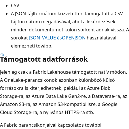
CSV
A JSON-fájlformátum közvetetten támogatott a CSV
fájlformátum megadásával, ahol a lekérdezések
minden dokumentumot külön sorként adnak vissza. A
sorokat
JSON_VALUE és
OPENJSON
használatával
elemezheti tovább.
Támogatott adatforrások
Jelenleg csak a Fabric Lakehouse támogatott natív módon.
A OneLake-parancsikonok azonban különböző külső
forrásokra is kiterjedhetnek, például az Azure Blob
Storage-ra, az Azure Data Lake Gen2-re, a Dataverse-ra, az
Amazon S3-ra, az Amazon S3-kompatibilisre, a Google
Cloud Storage-ra, a nyilvános HTTPS-ra stb.
A Fabric parancsikonjaival kapcsolatos további