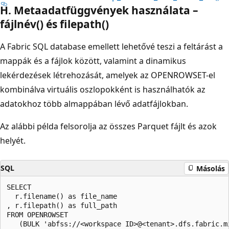
H. Metaadatfüggvények használata –
fájlnév() és filepath()
A Fabric SQL database emellett lehetővé teszi a feltárást a
mappák és a fájlok között, valamint a dinamikus
lekérdezések létrehozását, amelyek az OPENROWSET-el
kombinálva virtuális oszlopokként is használhatók az
adatokhoz több almappában lévő adatfájlokban.
Az alábbi példa felsorolja az összes Parquet fájlt és azok
helyét.
SQL
Másolás
SELECT 

  r.filename() as file_name

, r.filepath() as full_path 

FROM OPENROWSET

   (BULK 'abfss://<workspace ID>@<tenant>.dfs.fabric.m