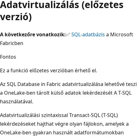
Adatvirtualizálás (előzetes
verzió)
A következőre vonatkozik:
✅
SQL-adatbázis
a Microsoft
Fabricben
Fontos
Ez a funkció előzetes verzióban érhető el
.
Az SQL Database in Fabric adatvirtualizálása lehetővé teszi
a OneLake-ben tárolt külső adatok lekérdezését A T-SQL
használatával.
Adatvirtualizálási szintaxissal Transact-SQL (T-SQL)
lekérdezéseket hajthat végre olyan fájlokon, amelyek a
OneLake-ben gyakran használt adatformátumokban