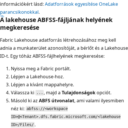
információkért lásd:
Adatforrások egyesítése OneLake
parancsikonokkal
.
A lakehouse ABFSS-fájljának helyének
megkeresése
Fabric Lakehouse adatforrás létrehozásához meg kell
adnia a munkaterület azonosítóját, a bérlőt és a Lakehouse
ID-t. Egy tóház ABFSS-fájlhelyének megkeresése:
Nyissa meg a Fabric portált.
Lépjen a Lakehouse-hoz.
Lépjen a kívánt mappahelyre.
Válassza ki
, majd a
Tulajdonságok
opciót.
...
Másold ki az
ABFS útvonalat
, ami valami ilyesmiben
néz ki:
abfss://<workspace
ID>@<Tenant>.dfs.fabric.microsoft.com/<lakehouse
.
ID>/Files/