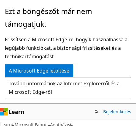
Ugrás
Ezt a böngészőt már nem
a
támogatjuk.
fő
tartalomhoz
Frissítsen a Microsoft Edge-re, hogy kihasználhassa a
legújabb funkciókat, a biztonsági frissítéseket és a
technikai támogatást.
A Microsoft Edge letöltése
További információk az Internet Explorerről és a
Microsoft Edge-ről
Learn
Bejelentkezés
Learn
Microsoft Fabric
Adatbázis