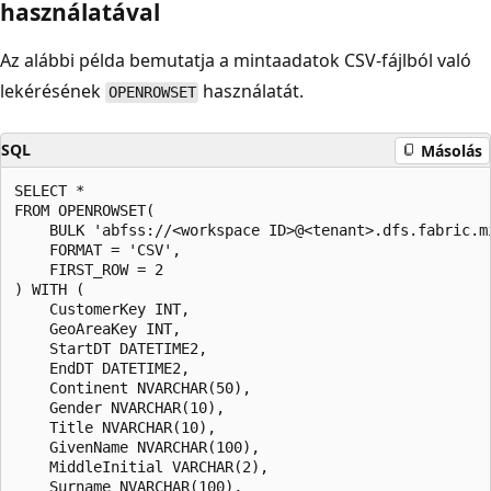
használatával
Az alábbi példa bemutatja a mintaadatok CSV-fájlból való
lekérésének
használatát.
OPENROWSET
SQL
Másolás
SELECT *  

FROM OPENROWSET(  

    BULK 'abfss://<workspace ID>@<tenant>.dfs.fabric.m
    FORMAT = 'CSV',  

    FIRST_ROW = 2  

) WITH (  

    CustomerKey INT,  

    GeoAreaKey INT,  

    StartDT DATETIME2,  

    EndDT DATETIME2,  

    Continent NVARCHAR(50),  

    Gender NVARCHAR(10),  

    Title NVARCHAR(10),  

    GivenName NVARCHAR(100),  

    MiddleInitial VARCHAR(2),  

    Surname NVARCHAR(100),  
