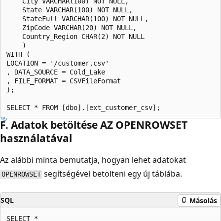
    City VARCHAR(100) NOT NULL, 

    State VARCHAR(100) NOT NULL, 

    StateFull VARCHAR(100) NOT NULL, 

    ZipCode VARCHAR(20) NOT NULL,  

    Country_Region CHAR(2) NOT NULL 

    ) 

WITH (  

LOCATION = '/customer.csv' 

, DATA_SOURCE = Cold_Lake 

, FILE_FORMAT = CSVFileFormat 

); 

F. Adatok betöltése AZ OPENROWSET
használatával
Az alábbi minta bemutatja, hogyan lehet adatokat
segítségével betölteni egy új táblába.
OPENROWSET
SQL
Másolás
SELECT * 
