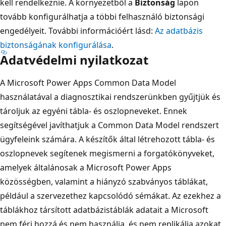
kell rendelkeznie. A környezetből a
Biztonság
lapon
tovább konfigurálhatja a többi felhasználó biztonsági
engedélyeit. További információért lásd:
Az adatbázis
biztonságának konfigurálása
.
Adatvédelmi nyilatkozat
A Microsoft Power Apps Common Data Model
használatával a diagnosztikai rendszerünkben gyűjtjük és
tároljuk az egyéni tábla- és oszlopneveket. Ennek
segítségével javíthatjuk a Common Data Model rendszert
ügyfeleink számára. A készítők által létrehozott tábla- és
oszlopnevek segítenek megismerni a forgatókönyveket,
amelyek általánosak a Microsoft Power Apps
közösségben, valamint a hiányzó szabványos táblákat,
például a szervezethez kapcsolódó sémákat. Az ezekhez a
táblákhoz társított adatbázistáblák adatait a Microsoft
nem féri hozzá és nem használja, és nem replikálja azokat