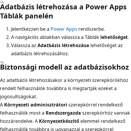
Adatbázis létrehozása a Power Apps
Táblák panelén
Jelentkezzen be a
Power Apps
rendszerbe.
A navigációs ablakban válassza a Táblák
lehetőséget
.
Válassza az
Adatbázis létrehozása
lehetőséget az
adatbázis létrehozásához.
Biztonsági modell az adatbázisokhoz
Az adatbázis létrehozásakor a környezeti szerepkörökhöz
rendelt felhasználók továbbra is megtartják ezeket a
jogosultságokat.
A
Környezeti adminisztrátori
szerepkörrel rendelkező
felhasználók most a
Rendszergazda
szerepkörhöz vannak
hozzárendelve. A
Környezetkészítő
elemmel rendelkező
felhasználók továbbra is ugyanazzal a szerepkörrel