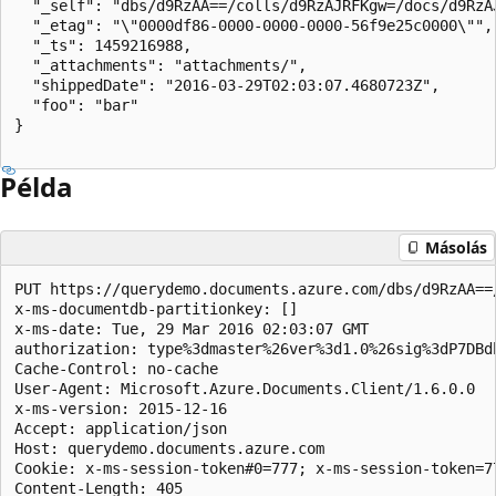
  "_self": "dbs/d9RzAA==/colls/d9RzAJRFKgw=/docs/d9RzAJ
  "_etag": "\"0000df86-0000-0000-0000-56f9e25c0000\"", 
  "_ts": 1459216988,  

  "_attachments": "attachments/",  

  "shippedDate": "2016-03-29T02:03:07.4680723Z",  

  "foo": "bar"  

}  

Példa
Másolás
PUT https://querydemo.documents.azure.com/dbs/d9RzAA==
x-ms-documentdb-partitionkey: []  

x-ms-date: Tue, 29 Mar 2016 02:03:07 GMT  

authorization: type%3dmaster%26ver%3d1.0%26sig%3dP7DBd
Cache-Control: no-cache  

User-Agent: Microsoft.Azure.Documents.Client/1.6.0.0  

x-ms-version: 2015-12-16  

Accept: application/json  

Host: querydemo.documents.azure.com  

Cookie: x-ms-session-token#0=777; x-ms-session-token=77
Content-Length: 405  
