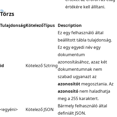
értékére kell állítani.
Törzs
Tulajdonság
Kötelező
Típus
Description
Ez egy felhasználó által
beállított tábla tulajdonság.
Ez egy egyedi név egy
dokumentum
azonosításához, azaz két
id
Kötelező
Sztring
dokumentumnak nem
szabad ugyanazt az
azonosítót
megosztania. Az
azonosító
nem haladhatja
meg a 255 karaktert.
Bármely felhasználó által
<egyéni>
Kötelező
JSON
definiált JSON.