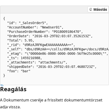
Másolás
{  

  "id": "_SalesOrder5",  

  "AccountNumber": "NewUser01",  

  "PurchaseOrderNumber": "PO18009186470",  

  "OrderDate": "2016-03-29T02:03:07.3526153Z",  

  "Total": 5.95,  

  "_rid": "d9RzAJRFKgwEAAAAAAAAAA==",  

  "_self": "dbs/d9RzAA==/colls/d9RzAJRFKgw=/docs/d9RzAJ
  "_etag": "\"0000de86-0000-0000-0000-56f9e25c0000\"", 
  "_ts": 1459216988,  

  "_attachments": "attachments/",  

  "shippedDate": "2016-03-29T02:03:07.4680723Z",  

  "foo": "bar"  

}  

Reagálás
A Dokumentum cseréje a frissített dokumentumtörzset
adja vissza.