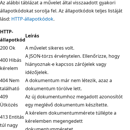
Az alábbi táblázat a művelet által visszaadott gyakori
állapotkódokat sorolja fel. Az állapotkódok teljes listáját
lásd:
HTTP-állapotkódok
.
HTTP-
Leírás
állapotkód
200 Ok
A művelet sikeres volt.
A JSON-törzs érvénytelen. Ellenőrizze, hogy
400 Hibás
hiányoznak-e kapcsos zárójelek vagy
kérelem
idézőjelek.
404 Nem
A dokumentum már nem létezik, azaz a
található
dokumentum törölve lett.
409
Az új dokumentumhoz megadott azonosítót
Ütközés
egy meglévő dokumentum készítette.
A kérelem dokumentummérete túllépte a
413 Entitás
kérelemben megengedett
túl nagy
dokumentumméretet.