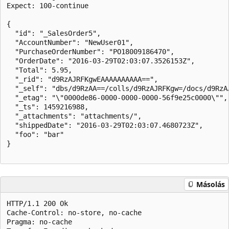
Expect: 100-continue  

{  

  "id": "_SalesOrder5",  

  "AccountNumber": "NewUser01",  

  "PurchaseOrderNumber": "PO18009186470",  

  "OrderDate": "2016-03-29T02:03:07.3526153Z",  

  "Total": 5.95,  

  "_rid": "d9RzAJRFKgwEAAAAAAAAAA==",  

  "_self": "dbs/d9RzAA==/colls/d9RzAJRFKgw=/docs/d9RzAJ
  "_etag": "\"0000de86-0000-0000-0000-56f9e25c0000\"", 
  "_ts": 1459216988,  

  "_attachments": "attachments/",  

  "shippedDate": "2016-03-29T02:03:07.4680723Z",  

  "foo": "bar"  

}  

Másolás
HTTP/1.1 200 Ok  

Cache-Control: no-store, no-cache  

Pragma: no-cache  
