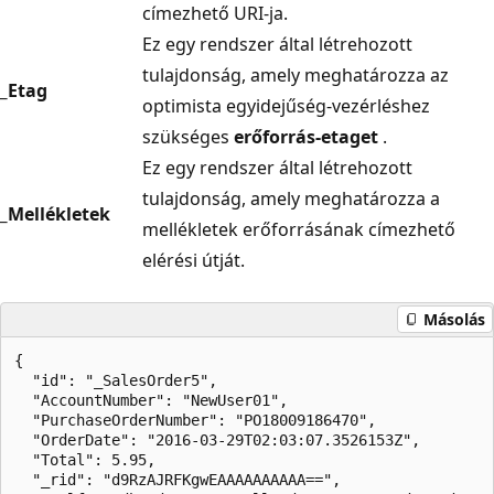
címezhető URI-ja.
Ez egy rendszer által létrehozott
tulajdonság, amely meghatározza az
_Etag
optimista egyidejűség-vezérléshez
szükséges
erőforrás-etaget
.
Ez egy rendszer által létrehozott
tulajdonság, amely meghatározza a
_Mellékletek
mellékletek erőforrásának címezhető
elérési útját.
Másolás
{  

  "id": "_SalesOrder5",  

  "AccountNumber": "NewUser01",  

  "PurchaseOrderNumber": "PO18009186470",  

  "OrderDate": "2016-03-29T02:03:07.3526153Z",  

  "Total": 5.95,  

  "_rid": "d9RzAJRFKgwEAAAAAAAAAA==",  
