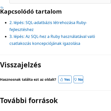
Kapcsolódó tartalom
2. lépés: SQL-adatbázis létrehozása Ruby-
fejlesztéshez
3. lépés: Az SQL-hez a Ruby használatával való
csatlakozás koncepciójának igazolása
Olvasási
mód
Visszajelzés
letiltva
Hasznosnak találta ezt az oldalt?
Yes
No
További források