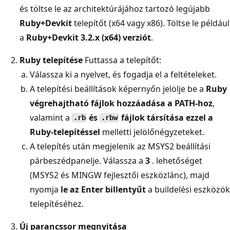
és töltse le az architektúrájához tartozó legújabb
Ruby+Devkit
telepítőt (x64 vagy x86). Töltse le például
a
Ruby+Devkit 3.2.x (x64) verziót
.
Ruby telepítése
Futtassa a telepítőt:
Válassza ki a nyelvet, és fogadja el a feltételeket.
A telepítési beállítások képernyőn jelölje be a
Ruby
végrehajtható fájlok hozzáadása a PATH-hoz
,
valamint a
és
fájlok társítása ezzel a
.rb
.rbw
Ruby-telepítéssel
melletti jelölőnégyzeteket.
A telepítés után megjelenik az MSYS2 beállítási
párbeszédpanelje. Válassza a
3
. lehetőséget
(MSYS2 és MINGW fejlesztői eszközlánc), majd
nyomja
le az Enter billentyűt
a buildelési eszközök
telepítéséhez.
Új parancssor megnyitása