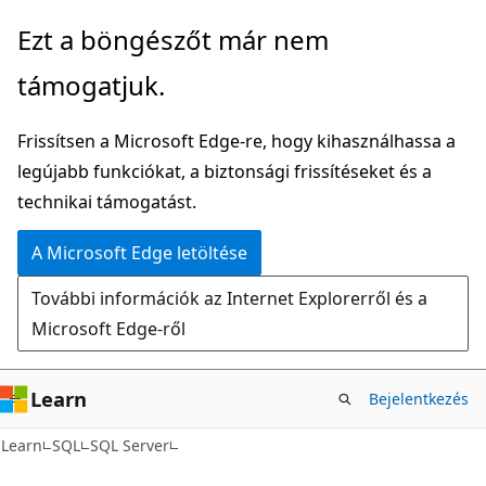
Ugrás
Ezt a böngészőt már nem
a
támogatjuk.
fő
tartalomhoz
Frissítsen a Microsoft Edge-re, hogy kihasználhassa a
legújabb funkciókat, a biztonsági frissítéseket és a
technikai támogatást.
A Microsoft Edge letöltése
További információk az Internet Explorerről és a
Microsoft Edge-ről
Learn
Bejelentkezés
Learn
SQL
SQL Server