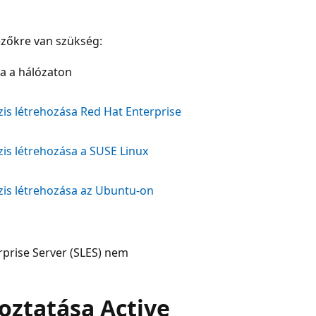
kezőkre van szükség:
sa a hálózaton
zis létrehozása Red Hat Enterprise
zis létrehozása a SUSE Linux
zis létrehozása az Ubuntu-on
rprise Server (SLES) nem
oztatása Active