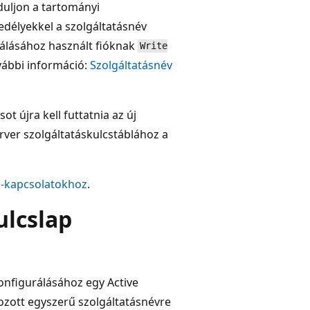
duljon a tartományi
délyekkel a szolgáltatásnév
rálásához használt fióknak
Write
vábbi információ:
Szolgáltatásnév
ot újra kell futtatnia az új
erver szolgáltatáskulcstáblához a
s-kapcsolatokhoz
.
ulcslap
konfigurálásához egy Active
hozott egyszerű szolgáltatásnévre