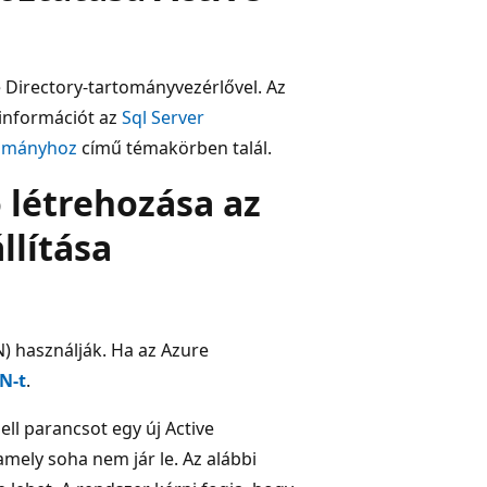
 Directory-tartományvezérlővel. Az
 információt az
Sql Server
tományhoz
című témakörben talál.
 létrehozása az
llítása
 használják. Ha az Azure
N-t
.
l parancsot egy új Active
amely soha nem jár le. Az alábbi