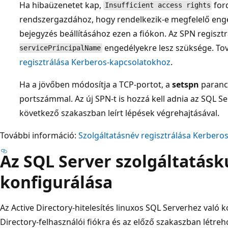
Ha hibaüzenetet kap,
for
Insufficient access rights
rendszergazdához, hogy rendelkezik-e megfelelő enge
bejegyzés beállításához ezen a fiókon. Az SPN regiszt
engedélyekre lesz szüksége. To
servicePrincipalName
regisztrálása Kerberos-kapcsolatokhoz
.
Ha a jövőben módosítja a TCP-portot, a
setspn
parancs
portszámmal. Az új SPN-t is hozzá kell adnia az SQL S
következő szakaszban leírt lépések végrehajtásával.
További információ:
Szolgáltatásnév regisztrálása Kerbero
Az SQL Server szolgáltatásk
konfigurálása
Az Active Directory-hitelesítés linuxos SQL Serverhez való 
Directory-felhasználói fiókra és az előző szakaszban létre