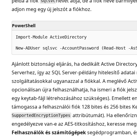
példa a fiók
nevét adja, de a fiók neve bármilye
sqlsvc
adjon meg egy új jelszót a fiókhoz.
PowerShell
Import-Module ActiveDirectory

Ajánlott biztonsági eljárás, ha dedikált Active Director
Serverhez, így az SQL Server-példány hitelesítő adat
szolgáltatásokkal ugyanazzal a fiókkal. A meglévő Act
opcionálisan újra felhasználhatja, ha ismeri a fiók je
egy keytab-fájl létrehozásához szükséges). Emellett en
támogassa a felhasználói fiók 128 bites és 256 bites Ke
attribútumát). Ha ellenőrizn
SupportedEncryptionTypes
engedélyezve van-e az AES-titkosításhoz, keresse meg
Felhasználók és számítógépek
segédprogramban, és