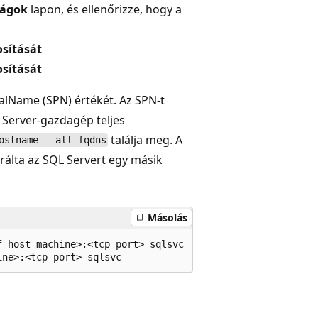
ságok
lapon, és ellenőrizze, hogy a
osítását
osítását
palName (SPN) értékét. Az SPN-t
L Server-gazdagép teljes
találja meg. A
ostname --all-fqdns
rálta az SQL Servert egy másik
Másolás
 host machine>:<tcp port> sqlsvc
