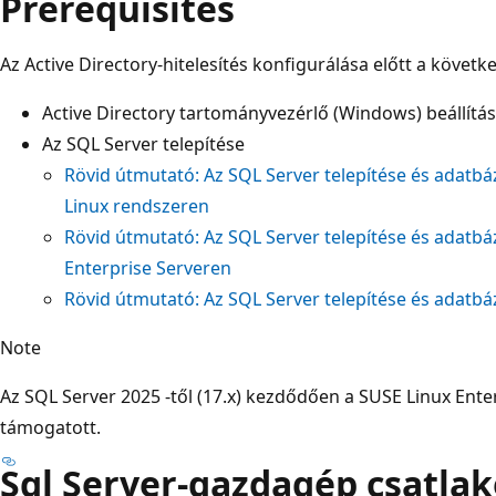
Prerequisites
Az Active Directory-hitelesítés konfigurálása előtt a követ
Active Directory tartományvezérlő (Windows) beállítá
Az SQL Server telepítése
Rövid útmutató: Az SQL Server telepítése és adatbá
Linux rendszeren
Rövid útmutató: Az SQL Server telepítése és adatbá
Enterprise Serveren
Rövid útmutató: Az SQL Server telepítése és adatbá
Note
Az SQL Server 2025 -től (17.x) kezdődően a SUSE Linux Ente
támogatott.
Sql Server-gazdagép csatlak