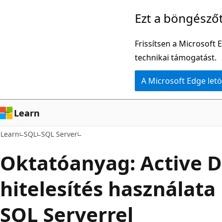
Ugrás
Ezt a böngésző
a
fő
Frissítsen a Microsoft 
tartalomhoz
technikai támogatást.
A Microsoft Edge letö
Learn
Learn
SQL
SQL Server
Oktatóanyag: Active D
hitelesítés használata
SQL Serverrel