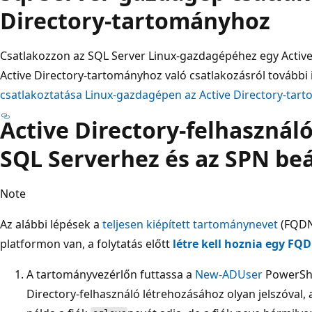
Directory-tartományhoz
Csatlakozzon az SQL Server Linux-gazdagépéhez egy Active
Active Directory-tartományhoz való csatlakozásról további
csatlakoztatása Linux-gazdagépen az Active Directory-tar
Active Directory-felhasználó
SQL Serverhez és az SPN beá
Note
Az alábbi lépések a
teljesen kiépített tartománynevet
(FQDN)
platformon van, a folytatás előtt
létre kell hoznia egy FQD
A tartományvezérlőn futtassa a
New-ADUser
PowerShel
Directory-felhasználó létrehozásához olyan jelszóval, 