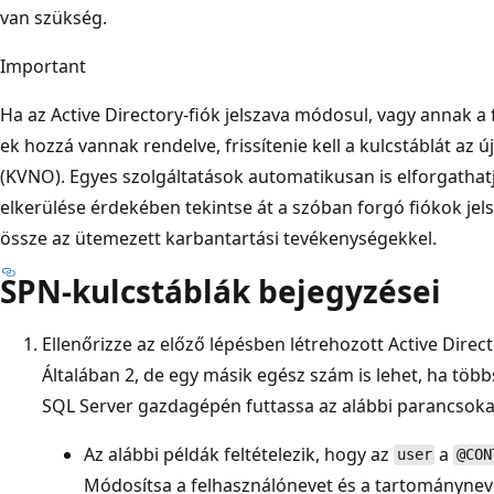
van szükség.
Important
Ha az Active Directory-fiók jelszava módosul, vagy annak a 
ek hozzá vannak rendelve, frissítenie kell a kulcstáblát az 
(KVNO). Egyes szolgáltatások automatikusan is elforgathatjá
elkerülése érdekében tekintse át a szóban forgó fiókok jels
össze az ütemezett karbantartási tevékenységekkel.
SPN-kulcstáblák bejegyzései
Ellenőrizze az előző lépésben létrehozott Active Direc
Általában 2, de egy másik egész szám is lehet, ha több
SQL Server gazdagépén futtassa az alábbi parancsoka
Az alábbi példák feltételezik, hogy az
a
user
@CON
Módosítsa a felhasználónevet és a tartományneve