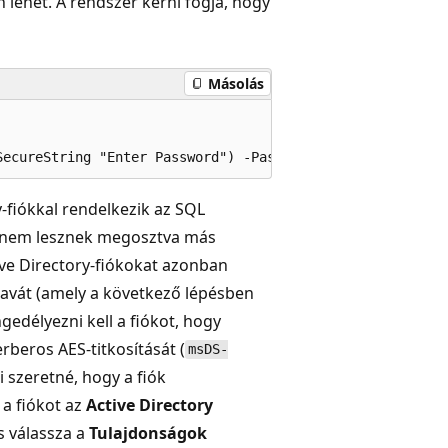
n lehet. A rendszer kérni fogja, hogy
Másolás
y-fiókkal rendelkezik az SQL
ai nem lesznek megosztva más
ive Directory-fiókokat azonban
lszavát (amely a következő lépésben
gedélyezni kell a fiókot, hogy
rberos AES-titkosítását (
msDS-
i szeretné, hogy a fiók
 a fiókot az
Active Directory
 válassza a
Tulajdonságok