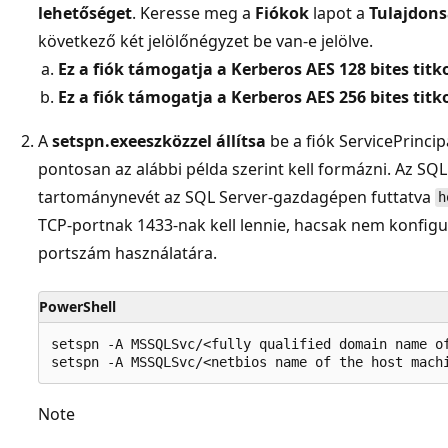
lehetőséget
. Keresse meg a
Fiókok
lapot a
Tulajdon
következő két jelölőnégyzet be van-e jelölve.
Ez a fiók támogatja a Kerberos AES 128 bites titk
Ez a fiók támogatja a Kerberos AES 256 bites titk
A
setspn.exeeszközzel állítsa
be a fiók ServicePrinci
pontosan az alábbi példa szerint kell formázni. Az SQ
tartománynevét az SQL Server-gazdagépen futtatva
h
TCP-portnak 1433-nak kell lennie, hacsak nem konfigu
portszám használatára.
PowerShell
setspn -A MSSQLSvc/<fully qualified domain name of
Note