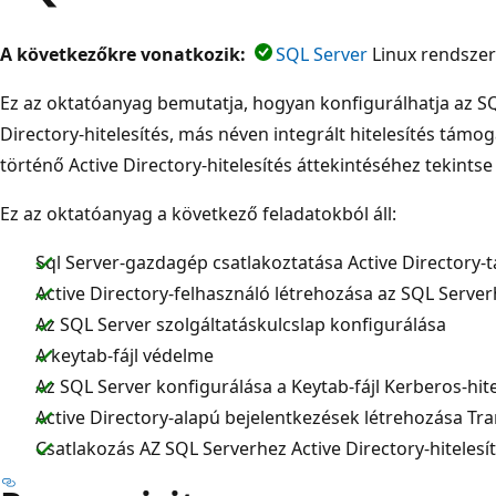
A következőkre vonatkozik:
SQL Server
Linux rendsze
Ez az oktatóanyag bemutatja, hogyan konfigurálhatja az SQ
Directory-hitelesítés, más néven integrált hitelesítés támo
történő Active Directory-hitelesítés áttekintéséhez tekint
Ez az oktatóanyag a következő feladatokból áll:
Sql Server-gazdagép csatlakoztatása Active Directory
Active Directory-felhasználó létrehozása az SQL Server
Az SQL Server szolgáltatáskulcslap konfigurálása
A keytab-fájl védelme
Az SQL Server konfigurálása a Keytab-fájl Kerberos-hit
Active Directory-alapú bejelentkezések létrehozása Tr
Csatlakozás AZ SQL Serverhez Active Directory-hitelesí