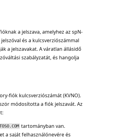
fióknak a jelszava, amelyhez az spN-
új jelszóval és a kulcsverziószámmal
k a jelszavakat. A váratlan állásidő
zóváltási szabályzatát, és hangolja
tory-fiók kulcsverziószámát (KVNO).
ször módosította a fiók jelszavát. Az
t:
tartományban van.
TOSO.COM
t a saját felhasználónevére és