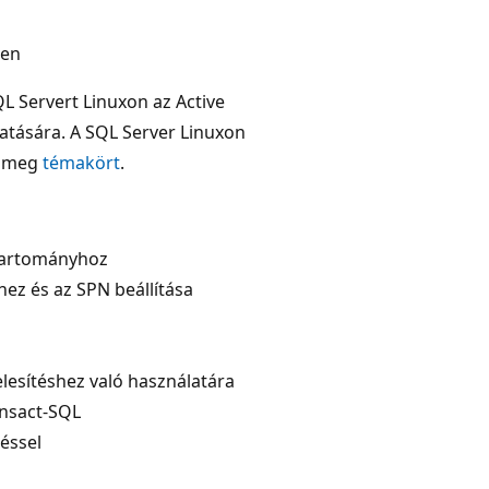
ren
L Servert Linuxon az Active
gatására. A SQL Server Linuxon
se meg
témakört
.
-tartományhoz
hez és az SPN beállítása
elesítéshez való használatára
ansact-SQL
téssel