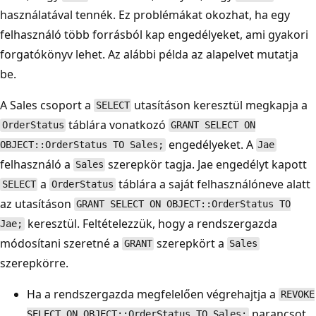
használatával tennék. Ez problémákat okozhat, ha egy
felhasználó több forrásból kap engedélyeket, ami gyakori
forgatókönyv lehet. Az alábbi példa az alapelvet mutatja
be.
A Sales csoport a
utasításon keresztül megkapja a
SELECT
táblára vonatkozó
OrderStatus
GRANT SELECT ON
engedélyeket. A
OBJECT::OrderStatus TO Sales;
Jae
felhasználó a
szerepkör tagja. Jae engedélyt kapott
Sales
a
táblára a saját felhasználóneve alatt
SELECT
OrderStatus
az utasításon
GRANT SELECT ON OBJECT::OrderStatus TO
keresztül. Feltételezzük, hogy a rendszergazda
Jae;
módosítani szeretné a
szerepkört a
GRANT
Sales
szerepkörre.
Ha a rendszergazda megfelelően végrehajtja a
REVOKE
parancsot,
SELECT ON OBJECT::OrderStatus TO Sales;