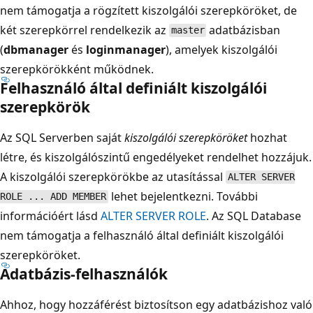
nem támogatja a rögzített kiszolgálói szerepköröket, de
két szerepkörrel rendelkezik az
adatbázisban
master
(
dbmanager
és
loginmanager
), amelyek kiszolgálói
szerepkörökként működnek.
Felhasználó által definiált kiszolgálói
szerepkörök
Az SQL Serverben saját
kiszolgálói szerepköröket
hozhat
létre, és kiszolgálószintű engedélyeket rendelhet hozzájuk.
A kiszolgálói szerepkörökbe az utasítással
ALTER SERVER
lehet bejelentkezni. További
ROLE ... ADD MEMBER
információért lásd
ALTER SERVER ROLE
. Az SQL Database
nem támogatja a felhasználó által definiált kiszolgálói
szerepköröket.
Adatbázis-felhasználók
Ahhoz, hogy hozzáférést biztosítson egy adatbázishoz való