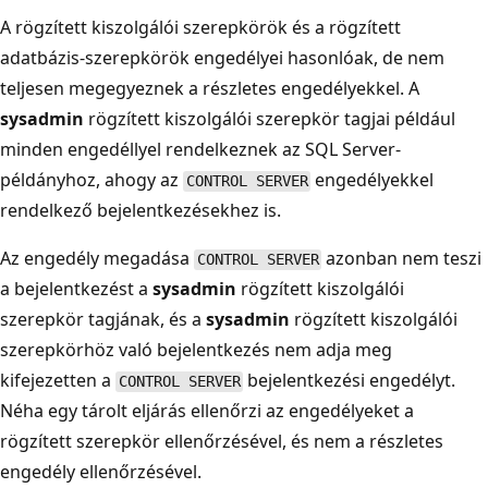
A rögzített kiszolgálói szerepkörök és a rögzített
adatbázis-szerepkörök engedélyei hasonlóak, de nem
teljesen megegyeznek a részletes engedélyekkel. A
sysadmin
rögzített kiszolgálói szerepkör tagjai például
minden engedéllyel rendelkeznek az SQL Server-
példányhoz, ahogy az
engedélyekkel
CONTROL SERVER
rendelkező bejelentkezésekhez is.
Az engedély megadása
azonban nem teszi
CONTROL SERVER
a bejelentkezést a
sysadmin
rögzített kiszolgálói
szerepkör tagjának, és a
sysadmin
rögzített kiszolgálói
szerepkörhöz való bejelentkezés nem adja meg
kifejezetten a
bejelentkezési engedélyt.
CONTROL SERVER
Néha egy tárolt eljárás ellenőrzi az engedélyeket a
rögzített szerepkör ellenőrzésével, és nem a részletes
engedély ellenőrzésével.