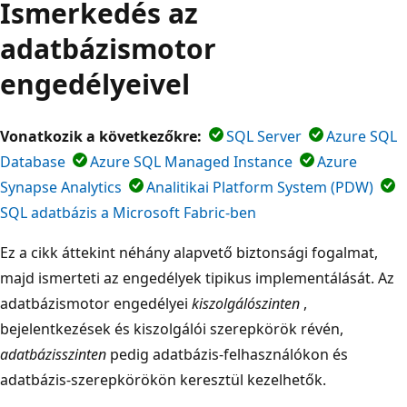
Ismerkedés az
adatbázismotor
engedélyeivel
Vonatkozik a következőkre:
SQL Server
Azure SQL
Database
Azure SQL Managed Instance
Azure
Synapse Analytics
Analitikai Platform System (PDW)
SQL adatbázis a Microsoft Fabric-ben
Ez a cikk áttekint néhány alapvető biztonsági fogalmat,
majd ismerteti az engedélyek tipikus implementálását. Az
adatbázismotor engedélyei
kiszolgálószinten
,
bejelentkezések és kiszolgálói szerepkörök révén,
adatbázisszinten
pedig adatbázis-felhasználókon és
adatbázis-szerepkörökön keresztül kezelhetők.