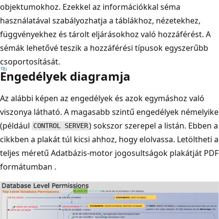
objektumokhoz. Ezekkel az információkkal séma
használatával szabályozhatja a táblákhoz, nézetekhez,
függvényekhez és tárolt eljárásokhoz való hozzáférést. A
sémák lehetővé teszik a hozzáférési típusok egyszerűbb
csoportosítását.
Engedélyek diagramja
Az alábbi képen az engedélyek és azok egymáshoz való
viszonya látható. A magasabb szintű engedélyek némelyike
(például
) sokszor szerepel a listán. Ebben a
CONTROL SERVER
cikkben a plakát túl kicsi ahhoz, hogy elolvassa. Letöltheti a
teljes méretű Adatbázis-motor jogosultságok plakátját PDF
formátumban
.