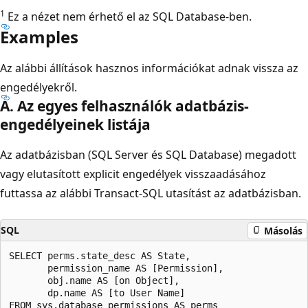
1
Ez a nézet nem érhető el az SQL Database-ben.
Examples
Az alábbi állítások hasznos információkat adnak vissza az
engedélyekről.
A. Az egyes felhasználók adatbázis-
engedélyeinek listája
Az adatbázisban (SQL Server és SQL Database) megadott
vagy elutasított explicit engedélyek visszaadásához
futtassa az alábbi Transact-SQL utasítást az adatbázisban.
SQL
Másolás
SELECT perms.state_desc AS State,

       permission_name AS [Permission],

       obj.name AS [on Object],

       dp.name AS [to User Name]

FROM sys.database_permissions AS perms
