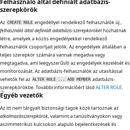
Felhasználó által definiált adatbázis-
szerepkörök
Az
engedéllyel rendelkező felhasználók új
,
CREATE ROLE
felhasználó által definiált adatbázis-szerepköröket
hozhatnak
létre, amelyek a közös engedélyekkel rendelkező
felhasználók csoportjait jelölik. Az engedélyek általában a
teljes szerepkör számára vannak megadva vagy
megtagadva, ami leegyszerűsíti az engedélyek kezelését és
monitorozását. Az adatbázis-felhasználók az utasítással
vehetők fel az
adatbázis-
ALTER ROLE ... ADD MEMBER
szerepkörökbe. További információért lásd
ALTER ROLE
.
Egyéb vezetők
Az itt nem tárgyalt biztonsági tagok közé tartoznak az
alkalmazásszerepkörök
, valamint a tanúsítványokon vagy
aszimmetrikus kulcsokon alapuló bejelentkezések és