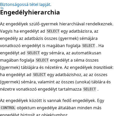
Biztonságossá tétel lapját
.
Engedélyhierarchia
Az engedélyek szülő-gyermek hierarchiával rendelkeznek.
Vagyis ha engedélyt ad
egy adatbázisra, az
SELECT
engedély az adatbázis összes (gyermek) sémájára
vonatkozó engedélyt is magában foglalja
. Ha
SELECT
engedélyt ad
egy sémára, az automatikusan
SELECT
magában foglalja
engedélyt a séma összes
SELECT
(gyermek) táblájára és nézetére. Az engedélyek
tranzitívak
:
ha engedélyt ad
egy adatbázishoz, az az összes
SELECT
(gyermek) sémára, valamint az összes (unoka) táblára és
nézetre vonatkozó engedélyt tartalmazza
.
SELECT
Az engedélyek között is vannak fedő engedélyek. Egy
objektum engedélye általában minden más
CONTROL
engedélyt biztosít az objektumhoz.