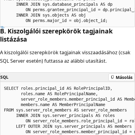
     INNER JOIN sys.database_principals AS dp

         ON perms.grantee_principal_id = dp.principal_i
     INNER JOIN sys.objects AS obj

B. Kiszolgálói szerepkörök tagjainak
listázása
A kiszolgálói szerepkörök tagjainak visszaadásához (csak
SQL Server esetén) futtassa az alábbi utasítást.
SQL
Másolás
SELECT roles.principal_id AS RolePrincipalID,

       roles.name AS RolePrincipalName,

       server_role_members.member_principal_id AS Membe
       members.name AS MemberPrincipalName

FROM sys.server_role_members AS server_role_members

     INNER JOIN sys.server_principals AS roles

         ON server_role_members.role_principal_id = rol
     LEFT OUTER JOIN sys.server_principals AS members
