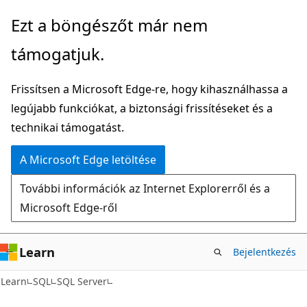
Ugrás
Ezt a böngészőt már nem
a
támogatjuk.
fő
tartalomhoz
Frissítsen a Microsoft Edge-re, hogy kihasználhassa a
legújabb funkciókat, a biztonsági frissítéseket és a
technikai támogatást.
A Microsoft Edge letöltése
További információk az Internet Explorerről és a
Microsoft Edge-ről
Learn
Bejelentkezés
Learn
SQL
SQL Server