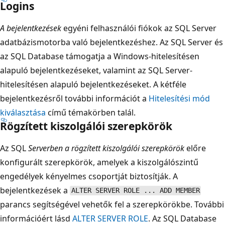
Logins
A bejelentkezések
egyéni felhasználói fiókok az SQL Server
adatbázismotorba való bejelentkezéshez. Az SQL Server és
az SQL Database támogatja a Windows-hitelesítésen
alapuló bejelentkezéseket, valamint az SQL Server-
hitelesítésen alapuló bejelentkezéseket. A kétféle
bejelentkezésről további információt a
Hitelesítési mód
kiválasztása
című témakörben talál.
Rögzített kiszolgálói szerepkörök
Az SQL
Serverben a rögzített kiszolgálói szerepkörök
előre
konfigurált szerepkörök, amelyek a kiszolgálószintű
engedélyek kényelmes csoportját biztosítják. A
bejelentkezések a
ALTER SERVER ROLE ... ADD MEMBER
parancs segítségével vehetők fel a szerepkörökbe. További
információért lásd
ALTER SERVER ROLE
. Az SQL Database