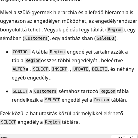
Mivel a szülő-gyermek hierarchia és a lefedő hierarchia is
ugyanazon az engedélyen működhet, az engedélyrendszer
bonyolulttá teheti. Vegyük például egy táblát (
), egy
Region
sémában (
), egy adatbázisban (
).
Customers
SalesDB
A tábla
engedélyei tartalmazzák a
CONTROL
Region
tábla
összes többi engedélyét , beleértve
Region
a ,
,
, ,
,
, és néhány
ALTER
SELECT
INSERT
UPDATE
DELETE
egyéb engedélyt.
a
sémához tartozó
tábla
SELECT
Customers
Region
rendelkezik a
engedéllyel a
táblán.
SELECT
Region
Ezek közül a hat utasítás közül bármelyikkel elérhető
engedély a
táblára.
SELECT
Region