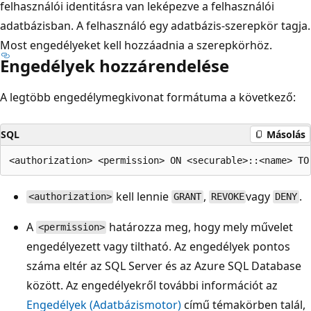
felhasználói identitásra van leképezve a felhasználói
adatbázisban. A felhasználó egy adatbázis-szerepkör tagja.
Most engedélyeket kell hozzáadnia a szerepkörhöz.
Engedélyek hozzárendelése
A legtöbb engedélymegkivonat formátuma a következő:
SQL
Másolás
kell lennie
,
vagy
.
<authorization>
GRANT
REVOKE
DENY
A
határozza meg, hogy mely művelet
<permission>
engedélyezett vagy tiltható. Az engedélyek pontos
száma eltér az SQL Server és az Azure SQL Database
között. Az engedélyekről további információt az
Engedélyek (Adatbázismotor)
című témakörben talál,