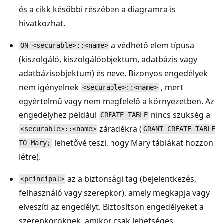
és a cikk későbbi részében a diagramra is
hivatkozhat.
a védhető elem típusa
ON <securable>::<name>
(kiszolgáló, kiszolgálóobjektum, adatbázis vagy
adatbázisobjektum) és neve. Bizonyos engedélyek
nem igényelnek
, mert
<securable>::<name>
egyértelmű vagy nem megfelelő a környezetben. Az
engedélyhez például
nincs szükség a
CREATE TABLE
záradékra (
<securable>::<name>
GRANT CREATE TABLE
lehetővé teszi, hogy Mary táblákat hozzon
TO Mary;
létre).
az a biztonsági tag (bejelentkezés,
<principal>
felhasználó vagy szerepkör), amely megkapja vagy
elveszíti az engedélyt. Biztosítson engedélyeket a
szerepköröknek, amikor csak lehetséges.