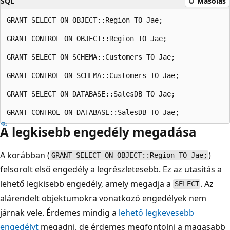
SQL
Másolás
GRANT SELECT ON OBJECT::Region TO Jae;

GRANT CONTROL ON OBJECT::Region TO Jae;

GRANT SELECT ON SCHEMA::Customers TO Jae;

GRANT CONTROL ON SCHEMA::Customers TO Jae;

GRANT SELECT ON DATABASE::SalesDB TO Jae;

A legkisebb engedély megadása
A korábban (
)
GRANT SELECT ON OBJECT::Region TO Jae;
felsorolt első engedély a legrészletesebb. Ez az utasítás a
lehető legkisebb engedély, amely megadja a
. Az
SELECT
alárendelt objektumokra vonatkozó engedélyek nem
járnak vele. Érdemes mindig a
lehető legkevesebb
engedélyt
megadni, de érdemes megfontolni a magasabb