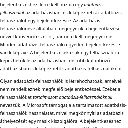
bejelentkezéshez, létre kell hoznia egy
adatbázis-
felhasználót
az adatbázisban, és leképezheti az adatbázis-
felhasználót egy bejelentkezésre. Az adatbázis
felhasználóneve általában megegyezik a bejelentkezési
névvel konvenció szerint, bár nem kell megegyeznie.
Minden adatbázis-felhasználó egyetlen bejelentkezésre
van leképzve. A bejelentkezések csak egy felhasználóra
képezhetők le az adatbázisban, de több különböző
adatbázisban is leképezhetők adatbázis-felhasználóként.
Olyan adatbázis-felhasználók is létrehozhatóak, amelyek
nem rendelkeznek megfelelő bejelentkezéssel. Ezeket a
felhasználókat
tartalmazott adatbázis-felhasználóknak
nevezzük. A Microsoft támogatja a tartalmazott adatbázis-
felhasználók használatát, mivel megkönnyíti az adatbázis
áthelyezését egy másik kiszolgálóra. A bejelentkezéshez