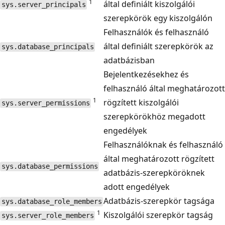
1
által definiált kiszolgálói
sys.server_principals
szerepkörök egy kiszolgálón
Felhasználók és felhasználó
által definiált szerepkörök az
sys.database_principals
adatbázisban
Bejelentkezésekhez és
felhasználó által meghatározott
1
rögzített kiszolgálói
sys.server_permissions
szerepkörökhöz megadott
engedélyek
Felhasználóknak és felhasználó
által meghatározott rögzített
sys.database_permissions
adatbázis-szerepköröknek
adott engedélyek
Adatbázis-szerepkör tagsága
sys.database_role_members
1
Kiszolgálói szerepkör tagság
sys.server_role_members