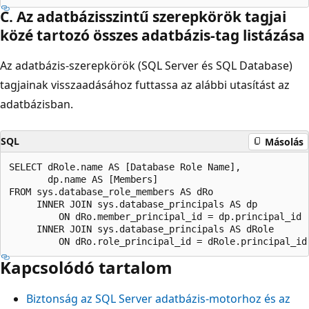
C. Az adatbázisszintű szerepkörök tagjai
közé tartozó összes adatbázis-tag listázása
Az adatbázis-szerepkörök (SQL Server és SQL Database)
tagjainak visszaadásához futtassa az alábbi utasítást az
adatbázisban.
SQL
Másolás
SELECT dRole.name AS [Database Role Name],

       dp.name AS [Members]

FROM sys.database_role_members AS dRo

     INNER JOIN sys.database_principals AS dp

         ON dRo.member_principal_id = dp.principal_id

     INNER JOIN sys.database_principals AS dRole

Kapcsolódó tartalom
Biztonság az SQL Server adatbázis-motorhoz és az