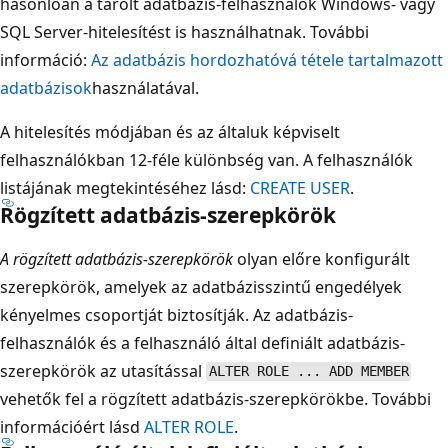
hasonlóan a tárolt adatbázis-felhasználók Windows- vagy
SQL Server-hitelesítést is használhatnak. További
információ:
Az adatbázis hordozhatóvá tétele tartalmazott
adatbázisok
használatával.
A hitelesítés módjában és az általuk képviselt
felhasználókban 12-féle különbség van. A felhasználók
listájának megtekintéséhez lásd:
CREATE USER
.
Rögzített adatbázis-szerepkörök
A rögzített adatbázis-szerepkörök
olyan előre konfigurált
szerepkörök, amelyek az adatbázisszintű engedélyek
kényelmes csoportját biztosítják. Az adatbázis-
felhasználók és a felhasználó által definiált adatbázis-
szerepkörök az utasítással
ALTER ROLE ... ADD MEMBER
vehetők fel a rögzített adatbázis-szerepkörökbe. További
információért lásd
ALTER ROLE
.