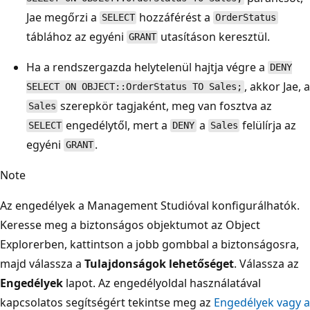
Jae megőrzi a
hozzáférést a
SELECT
OrderStatus
táblához az egyéni
utasításon keresztül.
GRANT
Ha a rendszergazda helytelenül hajtja végre a
DENY
, akkor Jae, a
SELECT ON OBJECT::OrderStatus TO Sales;
szerepkör tagjaként, meg van fosztva az
Sales
engedélytől, mert a
a
felülírja az
SELECT
DENY
Sales
egyéni
.
GRANT
Note
Az engedélyek a Management Studióval konfigurálhatók.
Keresse meg a biztonságos objektumot az Object
Explorerben, kattintson a jobb gombbal a biztonságosra,
majd válassza a
Tulajdonságok lehetőséget
. Válassza az
Engedélyek
lapot. Az engedélyoldal használatával
kapcsolatos segítségért tekintse meg az
Engedélyek vagy a