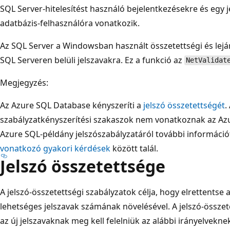
SQL Server-hitelesítést használó bejelentkezésekre és egy j
adatbázis-felhasználóra vonatkozik.
Az SQL Server a Windowsban használt összetettségi és lejár
SQL Serveren belüli jelszavakra. Ez a funkció az
NetValidat
Megjegyzés:
Az Azure SQL Database kényszeríti a
jelszó összetettségét
.
szabályzatkényszerítési szakaszok nem vonatkoznak az Azu
Azure SQL-példány jelszószabályzatáról további információ
vonatkozó gyakori kérdések
között talál.
Jelszó összetettsége
A jelszó-összetettségi szabályzatok célja, hogy elrettentse
lehetséges jelszavak számának növelésével. A jelszó-összet
az új jelszavaknak meg kell felelniük az alábbi irányelvekne