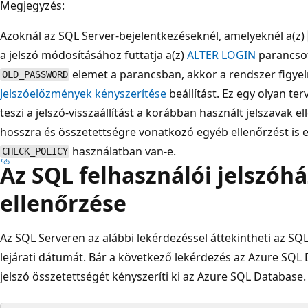
Megjegyzés:
Azoknál az SQL Server-bejelentkezéseknél, amelyeknél a(z)
a jelszó módosításához futtatja a(z)
ALTER LOGIN
parancsot
elemet a parancsban, akkor a rendszer figyel
OLD_PASSWORD
Jelszóelőzmények kényszerítése
beállítást. Ez egy olyan te
teszi a jelszó-visszaállítást a korábban használt jelszavak e
hosszra és összetettségre vonatkozó egyéb ellenőrzést is e
használatban van-e.
CHECK_POLICY
Az SQL felhasználói jelszóh
ellenőrzése
Az SQL Serveren az alábbi lekérdezéssel áttekintheti az SQL
lejárati dátumát. Bár a következő lekérdezés az Azure SQL
jelszó összetettségét kényszeríti ki az Azure SQL Database.