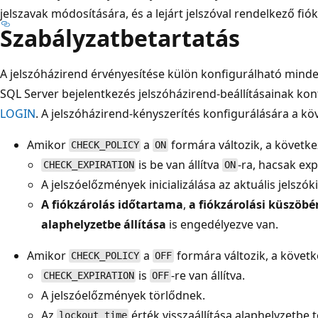
jelszavak módosítására, és a lejárt jelszóval rendelkező fióko
Szabályzatbetartatás
A jelszóházirend érvényesítése külön konfigurálható mind
SQL Server bejelentkezés jelszóházirend-beállításainak ko
LOGIN
. A jelszóházirend-kényszerítés konfigurálására a k
Amikor
a
formára változik, a követke
CHECK_POLICY
ON
is be van állítva
-ra, hacsak ex
CHECK_EXPIRATION
ON
A jelszóelőzmények inicializálása az aktuális jelszók
A fiókzárolás időtartama
,
a fiókzárolási küszöbé
alaphelyzetbe állítása
is engedélyezve van.
Amikor
a
formára változik, a követk
CHECK_POLICY
OFF
is
-re van állítva.
CHECK_EXPIRATION
OFF
A jelszóelőzmények törlődnek.
Az
érték visszaállítása alaphelyzetbe t
lockout_time