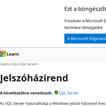
Ugrás
Ezt a böngésző
a
fő
Frissítsen a Microsoft 
tartalomhoz
technikai támogatást.
A Microsoft Edge letö
Learn
Learn
SQL
SQL Server
Jelszóházirend
A következőkre vonatkozik:
SQL Server
Az SQL Server használhatja a Windows jelszó házirend mec