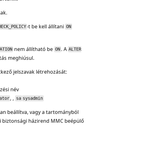
ak.
-t be kell állítani
HECK_POLICY
ON
nem állítható be
. A
ATION
ON
ALTER
ítás meghiúsul.
ező jelszavak létrehozását:
zési név
, ,
ator
sa
sysadmin
an beállítva, vagy a tartományból
yi biztonsági házirend MMC beépülő