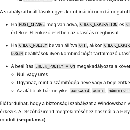
A szabályzatbeállítások egyes kombinációi nem támogatott
Ha
meg van adva,
és
MUST_CHANGE
CHECK_EXPIRATION
C
értékre. Ellenkező esetben az utasítás meghiúsul.
Ha
be van állítva
, akkor
CHECK_POLICY
OFF
CHECK_EXPIR
beállítások ilyen kombinációját tartalmazó utas
LOGIN
A beállítás
megakadályozza a követk
CHECK_POLICY = ON
Null vagy üres
Ugyanaz, mint a számítógép neve vagy a bejelentke
Az alábbiak bármelyike:
,
,
password
admin
administr
Előfordulhat, hogy a biztonsági szabályzat a Windowsban v
érkezik. A jelszóházirend megtekintéséhez használja a Hel
modult (
secpol.msc
).