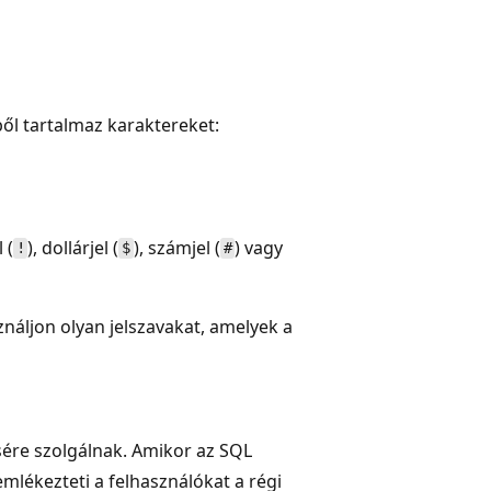
ől tartalmaz karaktereket:
 (
), dollárjel (
), számjel (
) vagy
!
$
#
ználjon olyan jelszavakat, amelyek a
ésére szolgálnak. Amikor az SQL
 emlékezteti a felhasználókat a régi