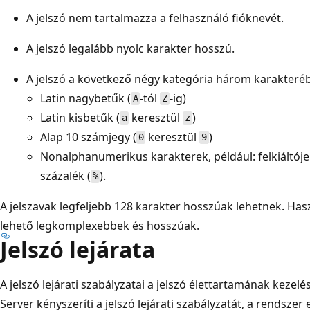
A jelszó nem tartalmazza a felhasználó fióknevét.
A jelszó legalább nyolc karakter hosszú.
A jelszó a következő négy kategória három karakteréb
Latin nagybetűk (
-tól
-ig)
A
Z
Latin kisbetűk (
keresztül
)
a
z
Alap 10 számjegy (
keresztül
)
0
9
Nonalphanumerikus karakterek, például: felkiáltójel
százalék (
).
%
A jelszavak legfeljebb 128 karakter hosszúak lehetnek. Has
lehető legkomplexebbek és hosszúak.
Jelszó lejárata
A jelszó lejárati szabályzatai a jelszó élettartamának kezel
Server kényszeríti a jelszó lejárati szabályzatát, a rendszer