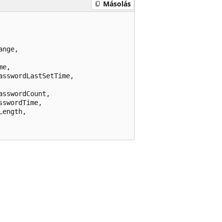
Másolás
nge,

e,

sswordLastSetTime,

sswordCount,

swordTime,

ength,
