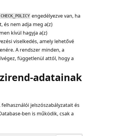
engedélyezve van, ha
CHECK_POLICY
, és nem adja meg a(z)
men kívül hagyja a(z)
rvezési viselkedés, amely lehetővé
llenére. A rendszer minden, a
lvégez, függetlenül attól, hogy a
ázirend-adatainak
 felhasználói jelszószabályzatait és
 Database-ben is működik, csak a