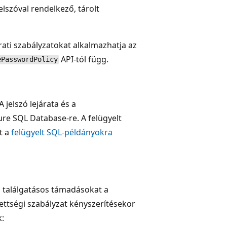
elszóval rendelkező, tárolt
ati szabályzatokat alkalmazhatja az
API-tól függ.
ePasswordPolicy
 A jelszó lejárata és a
re SQL Database-re. A felügyelt
t a
felügyelt SQL-példányokra
 a találgatásos támadásokat a
ettségi szabályzat kényszerítésekor
k: