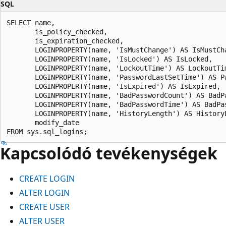
SQL
SELECT name,

       is_policy_checked,

       is_expiration_checked,

       LOGINPROPERTY(name, 'IsMustChange') AS IsMustCha
       LOGINPROPERTY(name, 'IsLocked') AS IsLocked,

       LOGINPROPERTY(name, 'LockoutTime') AS LockoutTim
       LOGINPROPERTY(name, 'PasswordLastSetTime') AS Pa
       LOGINPROPERTY(name, 'IsExpired') AS IsExpired,

       LOGINPROPERTY(name, 'BadPasswordCount') AS BadPa
       LOGINPROPERTY(name, 'BadPasswordTime') AS BadPas
       LOGINPROPERTY(name, 'HistoryLength') AS HistoryL
       modify_date

Kapcsolódó tevékenységek
CREATE LOGIN
ALTER LOGIN
CREATE USER
ALTER USER