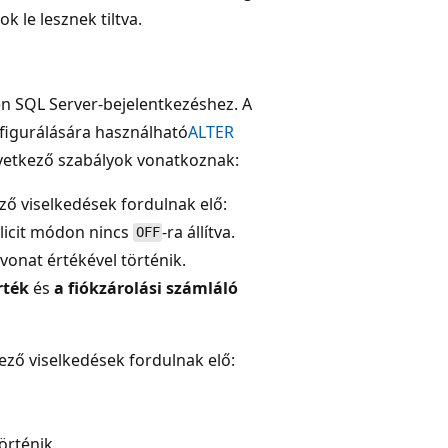
k le lesznek tiltva.
en SQL Server-bejelentkezéshez. A
nfigurálására használható
ALTER
övetkező szabályok vonatkoznak:
ző viselkedések fordulnak elő:
plicit módon nincs
-ra állítva.
OFF
ivonat értékével történik.
rték
és
a fiókzárolási számláló
ező viselkedések fordulnak elő:
örténik.