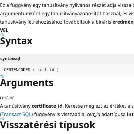
Ez a függvény egy tanúsítvány nyilvános részét adja vissz
argumentumként egy tanúsítványazonosítót használ, és viss
tanúsítvány létrehozásához továbbítsuk a bináris
eredmény
VEL
.
Syntax
syntaxsql
Arguments
cert_id
A tanúsítvány
certificate_id
. Keresse meg ezt az értéket a s
(Transact-SQL)
függvény is visszaadja.
cert_id
adattípusa
int
Visszatérési típusok