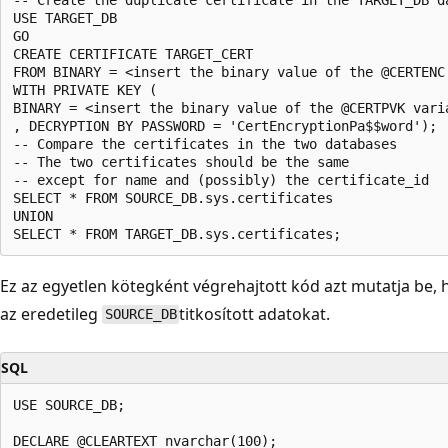
USE TARGET_DB  

GO  

CREATE CERTIFICATE TARGET_CERT  

FROM BINARY = <insert the binary value of the @CERTENC 
WITH PRIVATE KEY (  

BINARY = <insert the binary value of the @CERTPVK varia
, DECRYPTION BY PASSWORD = 'CertEncryptionPa$$word');  
-- Compare the certificates in the two databases  

-- The two certificates should be the same   

-- except for name and (possibly) the certificate_id  

SELECT * FROM SOURCE_DB.sys.certificates  

UNION  

Ez az egyetlen kötegként végrehajtott kód azt mutatja be,
az eredetileg
titkosított adatokat.
SOURCE_DB
SQL
USE SOURCE_DB;  

DECLARE @CLEARTEXT nvarchar(100);  
