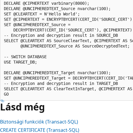
DECLARE @CIPHERTEXT varbinary(8000);  

DECLARE @UNCIPHEREDTEXT_Source nvarchar(100);  

SET @CLEARTEXT = N'Hello World';  

SET @CIPHERTEXT = ENCRYPTBYCERT(CERT_ID('SOURCE_CERT'),
SET @UNCIPHEREDTEXT_Source =   

    DECRYPTBYCERT(CERT_ID('SOURCE_CERT'), @CIPHERTEXT) 
-- Encryption and decryption result in SOURCE_DB  

SELECT @CLEARTEXT AS SourceClearText, @CIPHERTEXT AS So
       @UNCIPHEREDTEXT_Source AS SourceDecryptedText;  
-- SWITCH DATABASE  

USE TARGET_DB;  

DECLARE @UNCIPHEREDTEXT_Target nvarchar(100);  

SET @UNCIPHEREDTEXT_Target = DECRYPTBYCERT(CERT_ID('TAR
-- Encryption and decryption result in TARGET_DB  

SELECT @CLEARTEXT AS ClearTextInTarget, @CIPHERTEXT AS
Lásd még
Biztonsági funkciók (Transact-SQL)
CREATE CERTIFICATE (Transact-SQL)