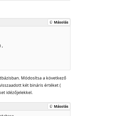
Másolás
 

,  

tbázisban. Módosítsa a következő
sszaadott két bináris értéket (
t idézőjelekkel.
Másolás
tabase  
