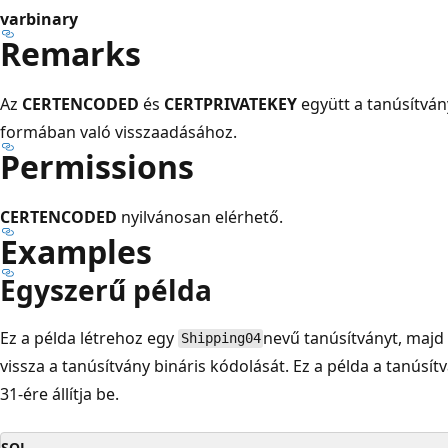
varbinary
Remarks
Az
CERTENCODED
és
CERTPRIVATEKEY
együtt a tanúsítván
formában való visszaadásához.
Permissions
CERTENCODED
nyilvánosan elérhető.
Examples
Egyszerű példa
Ez a példa létrehoz egy
nevű tanúsítványt, majd
Shipping04
vissza a tanúsítvány bináris kódolását. Ez a példa a tanúsít
31-ére állítja be.
SQL