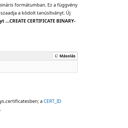
a bináris formátumban. Ez a függvény
zaadja a kódolt tanúsítványt. Új
t ...CREATE CERTIFICATE BINARY-
Másolás
ys.certificatesben; a
CERT_ID
.