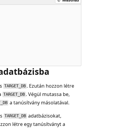
 adatbázisba
s
. Ezután hozzon létre
TARGET_DB
 a
. Végül mutassa be,
TARGET_DB
a tanúsítvány másolatával.
T_DB
s
adatbázisokat,
TARGET_DB
zzon létre egy tanúsítványt a