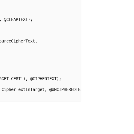
 @CLEARTEXT);  

 

urceCipherText,   



GET_CERT'), @CIPHERTEXT);  

 CipherTextInTarget, @UNCIPHEREDTEXT_Target AS DecryptedT