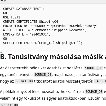
CREATE DATABASE TEST1;

GO

USE TEST1

CREATE CERTIFICATE Shipping04

ENCRYPTION BY PASSWORD = 'pGFD4bb925DGvbd2439587y'

WITH SUBJECT = 'Sammamish Shipping Records',

EXPIRY_DATE = '20401031';

GO

SELECT CERTENCODED(CERT_ID('Shipping04'));

B. Tanúsítvány másolása másik
Az összetettebb példa két adatbázist hoz létre,
é
SOURCE_DB
egy tanúsítványt a
, majd másolja a tanúsítványt
SOURCE_DB
hogy az
titkosított adatok visszafejthetők
SOURCE_DB
TARGE
A példakörnyezet létrehozásához hozza létre a
é
SOURCE_DB
valamint egy főkulcsot az egyes adatbázisokban. Ezután ho
.
SOURCE_DB