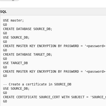
SQL
USE master;  

GO  

CREATE DATABASE SOURCE_DB;  

GO  

USE SOURCE_DB;  

GO  

CREATE MASTER KEY ENCRYPTION BY PASSWORD = '<password>
GO  

CREATE DATABASE TARGET_DB;  

GO  

USE TARGET_DB  

GO  

CREATE MASTER KEY ENCRYPTION BY PASSWORD = '<password>'
GO  

-- Create a certificate in SOURCE_DB  

USE SOURCE_DB;  

GO  

CREATE CERTIFICATE SOURCE_CERT WITH SUBJECT = 'SOURCE_C