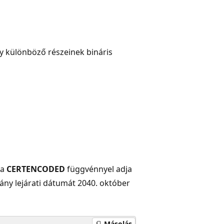
y különböző részeinek bináris
 a
CERTENCODED
függvénnyel adja
vány lejárati dátumát 2040. október
Másolás