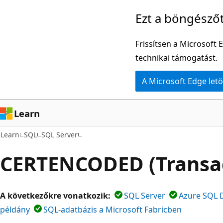
Ugrás
Ezt a böngésző
a
fő
Frissítsen a Microsoft 
tartalomhoz
technikai támogatást.
A Microsoft Edge letö
Learn
Learn
SQL
SQL Server
CERTENCODED (Transa
A következőkre vonatkozik:
SQL Server
Azure SQL 
példány
SQL-adatbázis a Microsoft Fabricben