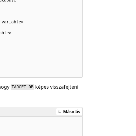
variable>  

ble>  



 hogy
képes visszafejteni
TARGET_DB
Másolás