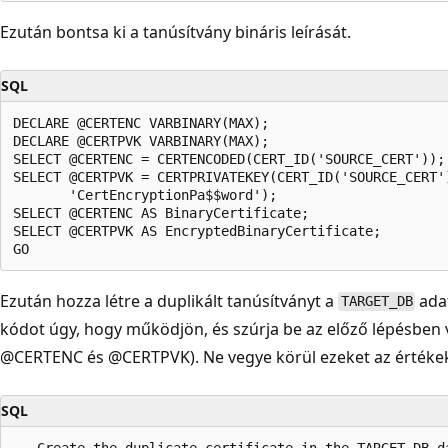
Ezután bontsa ki a tanúsítvány bináris leírását.
SQL
DECLARE @CERTENC VARBINARY(MAX);  

DECLARE @CERTPVK VARBINARY(MAX);  

SELECT @CERTENC = CERTENCODED(CERT_ID('SOURCE_CERT')); 
SELECT @CERTPVK = CERTPRIVATEKEY(CERT_ID('SOURCE_CERT')
       'CertEncryptionPa$$word');  

SELECT @CERTENC AS BinaryCertificate;  

SELECT @CERTPVK AS EncryptedBinaryCertificate;  

Ezután hozza létre a duplikált tanúsítványt a
ada
TARGET_DB
kódot úgy, hogy működjön, és szúrja be az előző lépésben vi
@CERTENC és @CERTPVK). Ne vegye körül ezeket az értékeke
SQL
-- Create the duplicate certificate in the TARGET_DB da