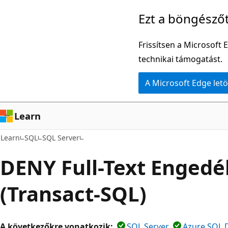
Ugrás
Ezt a böngésző
a
fő
Frissítsen a Microsoft 
tartalomhoz
technikai támogatást.
A Microsoft Edge letö
Learn
Learn
SQL
SQL Server
DENY Full-Text Engedé
(Transact-SQL)
A következőkre vonatkozik:
SQL Server
Azure SQL 