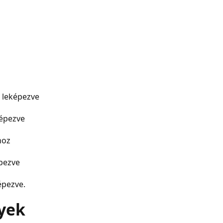
 leképezve
képezve
hoz
épezve
épezve.
yek