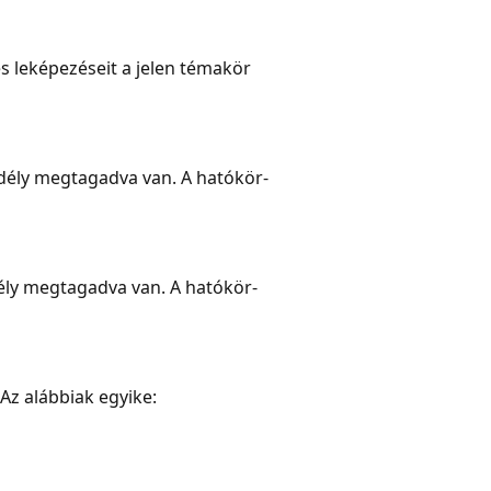
s leképezéseit a jelen témakör
edély megtagadva van. A hatókör-
dély megtagadva van. A hatókör-
Az alábbiak egyike: