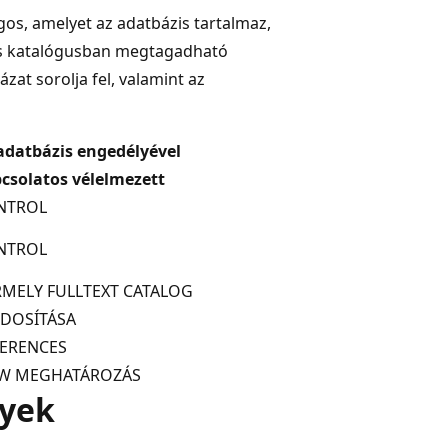
gos, amelyet az adatbázis tartalmaz,
ges katalógusban megtagadható
zat sorolja fel, valamint az
adatbázis engedélyével
csolatos vélelmezett
NTROL
NTROL
MELY FULLTEXT CATALOG
DOSÍTÁSA
FERENCES
EW MEGHATÁROZÁS
lyek