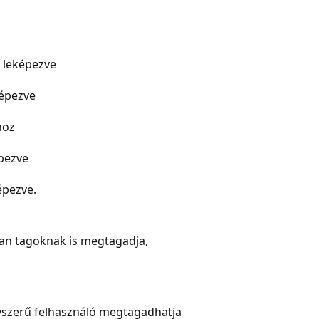
 leképezve
képezve
hoz
épezve
épezve.
yan tagoknak is megtagadja,
gyszerű felhasználó megtagadhatja