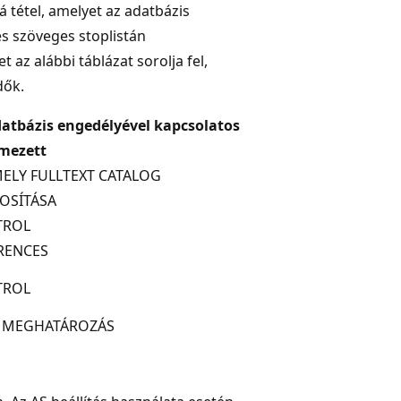
á tétel, amelyet az adatbázis
es szöveges stoplistán
az alábbi táblázat sorolja fel,
dők.
datbázis engedélyével kapcsolatos
lmezett
ELY FULLTEXT CATALOG
OSÍTÁSA
TROL
RENCES
TROL
 MEGHATÁROZÁS