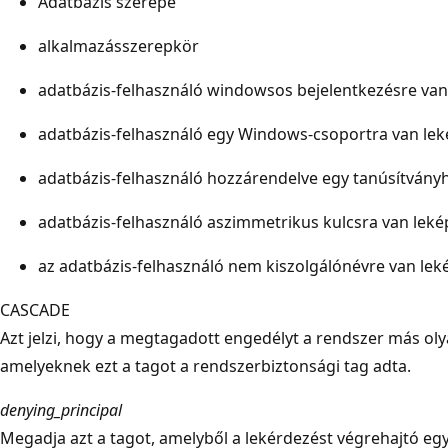
Adatbázis szerepe
alkalmazásszerepkör
adatbázis-felhasználó windowsos bejelentkezésre van
adatbázis-felhasználó egy Windows-csoportra van le
adatbázis-felhasználó hozzárendelve egy tanúsítvány
adatbázis-felhasználó aszimmetrikus kulcsra van lek
az adatbázis-felhasználó nem kiszolgálónévre van lek
CASCADE
Azt jelzi, hogy a megtagadott engedélyt a rendszer más ol
amelyeknek ezt a tagot a rendszerbiztonsági tag adta.
denying_principal
Megadja azt a tagot, amelyből a lekérdezést végrehajtó e