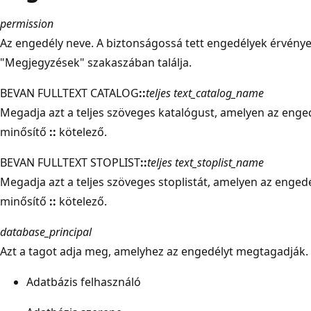
permission
Az engedély neve. A biztonságossá tett engedélyek érvénye
"Megjegyzések" szakaszában találja.
BEVAN FULLTEXT CATALOG
::
teljes text_catalog_name
Megadja azt a teljes szöveges katalógust, amelyen az eng
minősítő
::
kötelező.
BEVAN FULLTEXT STOPLIST
::
teljes text_stoplist_name
Megadja azt a teljes szöveges stoplistát, amelyen az enge
minősítő
::
kötelező.
database_principal
Azt a tagot adja meg, amelyhez az engedélyt megtagadják. 
Adatbázis felhasználó