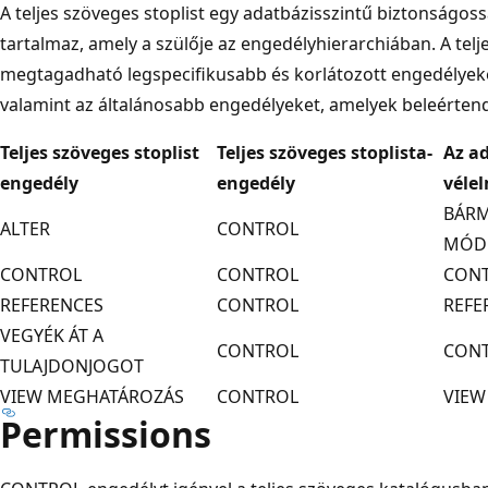
A teljes szöveges stoplist egy adatbázisszintű biztonságoss
tartalmaz, amely a szülője az engedélyhierarchiában. A telj
megtagadható legspecifikusabb és korlátozott engedélyeket 
valamint az általánosabb engedélyeket, amelyek beleérten
Teljes szöveges stoplist
Teljes szöveges stoplista-
Az a
engedély
engedély
véle
BÁRM
ALTER
CONTROL
MÓD
CONTROL
CONTROL
CON
REFERENCES
CONTROL
REFE
VEGYÉK ÁT A
CONTROL
CON
TULAJDONJOGOT
VIEW MEGHATÁROZÁS
CONTROL
VIEW
Permissions