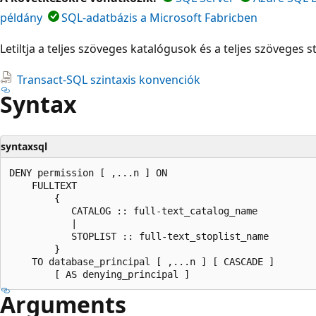
példány
SQL-adatbázis a Microsoft Fabricben
Letiltja a teljes szöveges katalógusok és a teljes szöveges s
Transact-SQL szintaxis konvenciók
Syntax
syntaxsql
DENY permission [ ,...n ] ON  

    FULLTEXT   

        {  

           CATALOG :: full-text_catalog_name  

           |  

           STOPLIST :: full-text_stoplist_name  

        }  

    TO database_principal [ ,...n ] [ CASCADE ]  

Arguments