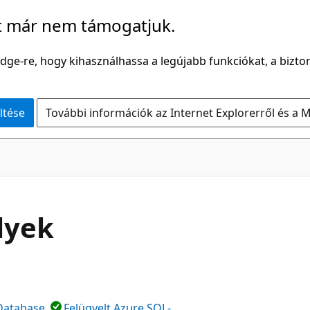
t már nem támogatjuk.
Edge-re, hogy kihasználhassa a legújabb funkciókat, a bizton
ltése
További információk az Internet Explorerről és a M
lyek
Database
Felügyelt Azure SQL-