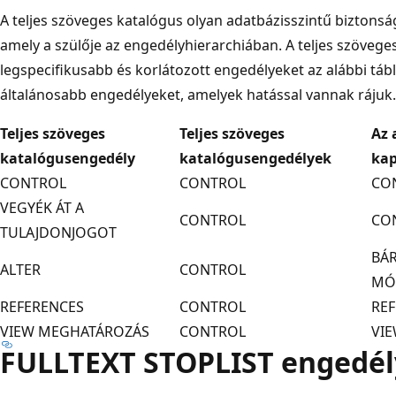
A teljes szöveges katalógus olyan adatbázisszintű biztonsá
amely a szülője az engedélyhierarchiában. A teljes szöve
legspecifikusabb és korlátozott engedélyeket az alábbi táblá
általánosabb engedélyeket, amelyek hatással vannak rájuk.
Teljes szöveges
Teljes szöveges
Az 
katalógusengedély
katalógusengedélyek
kap
CONTROL
CONTROL
CO
VEGYÉK ÁT A
CONTROL
CO
TULAJDONJOGOT
BÁR
ALTER
CONTROL
MÓ
REFERENCES
CONTROL
RE
VIEW MEGHATÁROZÁS
CONTROL
VI
FULLTEXT STOPLIST engedé