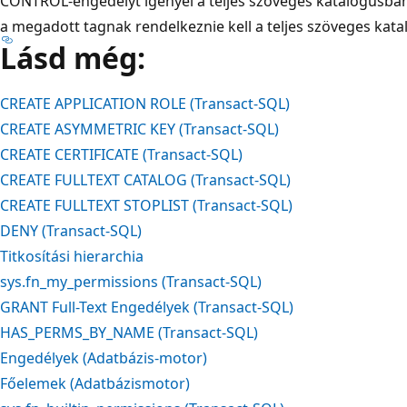
CONTROL-engedélyt igényel a teljes szöveges katalógusban.
a megadott tagnak rendelkeznie kell a teljes szöveges kata
Lásd még:
CREATE APPLICATION ROLE (Transact-SQL)
CREATE ASYMMETRIC KEY (Transact-SQL)
CREATE CERTIFICATE (Transact-SQL)
CREATE FULLTEXT CATALOG (Transact-SQL)
CREATE FULLTEXT STOPLIST (Transact-SQL)
DENY (Transact-SQL)
Titkosítási hierarchia
sys.fn_my_permissions (Transact-SQL)
GRANT Full-Text Engedélyek (Transact-SQL)
HAS_PERMS_BY_NAME (Transact-SQL)
Engedélyek (Adatbázis-motor)
Főelemek (Adatbázismotor)