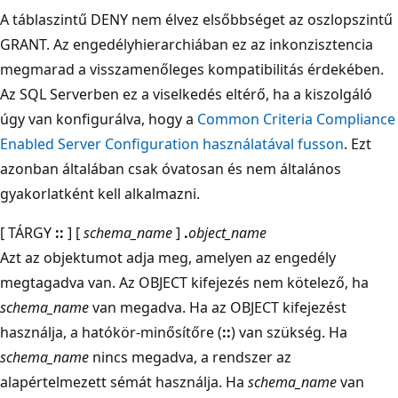
A táblaszintű DENY nem élvez elsőbbséget az oszlopszintű
GRANT. Az engedélyhierarchiában ez az inkonzisztencia
megmarad a visszamenőleges kompatibilitás érdekében.
Az SQL Serverben ez a viselkedés eltérő, ha a kiszolgáló
úgy van konfigurálva, hogy a
Common Criteria Compliance
Enabled Server Configuration használatával fusson
. Ezt
azonban általában csak óvatosan és nem általános
gyakorlatként kell alkalmazni.
[ TÁRGY
::
] [
schema_name
]
.
object_name
Azt az objektumot adja meg, amelyen az engedély
megtagadva van. Az OBJECT kifejezés nem kötelező, ha
schema_name
van megadva. Ha az OBJECT kifejezést
használja, a hatókör-minősítőre (
::
) van szükség. Ha
schema_name
nincs megadva, a rendszer az
alapértelmezett sémát használja. Ha
schema_name
van