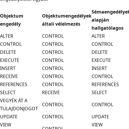
Sémaengedélye
Objektum
Objektumengedélyek
alapján
engedély
általi vélelmezés
hallgatólagos
ALTER
CONTROL
ALTER
CONTROL
CONTROL
CONTROL
DELETE
CONTROL
DELETE
EXECUTE
CONTROL
EXECUTE
INSERT
CONTROL
INSERT
RECEIVE
CONTROL
CONTROL
REFERENCES
CONTROL
REFERENCES
SELECT
RECEIVE
SELECT
VEGYÉK ÁT A
CONTROL
CONTROL
TULAJDONJOGOT
UPDATE
CONTROL
UPDATE
VIEW
VIEW
CONTROL