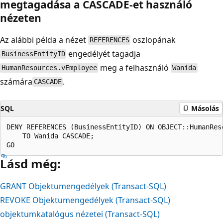
megtagadása a CASCADE-et használó
nézeten
Az alábbi példa a nézet
oszlopának
REFERENCES
engedélyét tagadja
BusinessEntityID
meg a felhasználó
HumanResources.vEmployee
Wanida
számára
.
CASCADE
SQL
Másolás
DENY REFERENCES (BusinessEntityID) ON OBJECT::HumanReso
    TO Wanida CASCADE;  

Lásd még:
GRANT Objektumengedélyek (Transact-SQL)
REVOKE Objektumengedélyek (Transact-SQL)
objektumkatalógus nézetei (Transact-SQL)