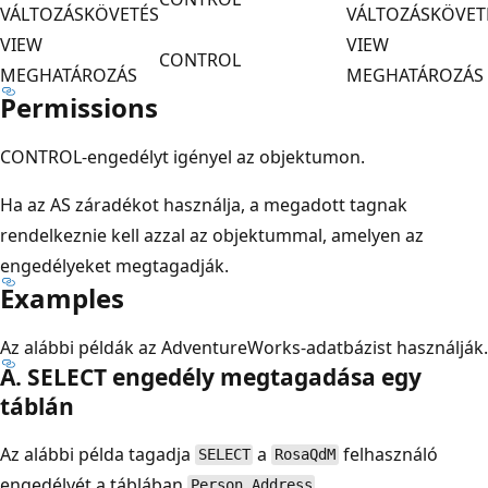
VÁLTOZÁSKÖVETÉS
VÁLTOZÁSKÖVET
VIEW
VIEW
CONTROL
MEGHATÁROZÁS
MEGHATÁROZÁS
Permissions
CONTROL-engedélyt igényel az objektumon.
Ha az AS záradékot használja, a megadott tagnak
rendelkeznie kell azzal az objektummal, amelyen az
engedélyeket megtagadják.
Examples
Az alábbi példák az AdventureWorks-adatbázist használják.
A. SELECT engedély megtagadása egy
táblán
Az alábbi példa tagadja
a
felhasználó
SELECT
RosaQdM
engedélyét a táblában
.
Person.Address