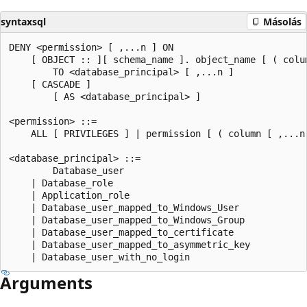
syntaxsql
Másolás
DENY <permission> [ ,...n ] ON   

    [ OBJECT :: ][ schema_name ]. object_name [ ( colum
        TO <database_principal> [ ,...n ]   

    [ CASCADE ]  

        [ AS <database_principal> ]  

<permission> ::=  

    ALL [ PRIVILEGES ] | permission [ ( column [ ,...n 
<database_principal> ::=   

        Database_user   

    | Database_role   

    | Application_role   

    | Database_user_mapped_to_Windows_User   

    | Database_user_mapped_to_Windows_Group   

    | Database_user_mapped_to_certificate   

    | Database_user_mapped_to_asymmetric_key   

Arguments