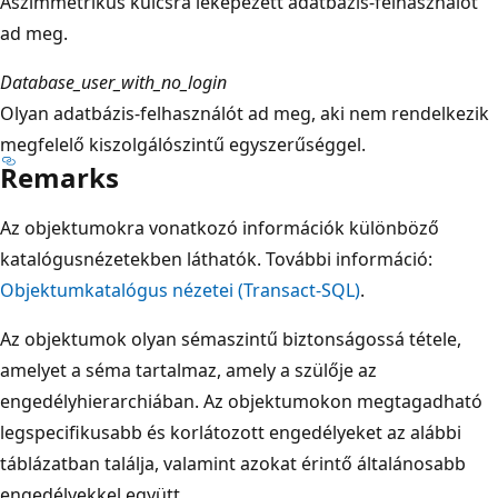
Aszimmetrikus kulcsra leképezett adatbázis-felhasználót
ad meg.
Database_user_with_no_login
Olyan adatbázis-felhasználót ad meg, aki nem rendelkezik
megfelelő kiszolgálószintű egyszerűséggel.
Remarks
Az objektumokra vonatkozó információk különböző
katalógusnézetekben láthatók. További információ:
Objektumkatalógus nézetei (Transact-SQL)
.
Az objektumok olyan sémaszintű biztonságossá tétele,
amelyet a séma tartalmaz, amely a szülője az
engedélyhierarchiában. Az objektumokon megtagadható
legspecifikusabb és korlátozott engedélyeket az alábbi
táblázatban találja, valamint azokat érintő általánosabb
engedélyekkel együtt.