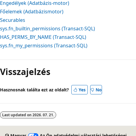
Engedélyek (Adatbázis-motor)
Főelemek (Adatbázismotor)
Securables
sys.fn_builtin_permissions (Transact-SQL)
HAS_PERMS_BY_NAME (Transact-SQL)
sys.fn_my_permissions (Transact-SQL)
Visszajelzés
Hasznosnak találta ezt az oldalt?
Yes
No
Last updated on
2026. 07. 21.
Magyar
Az Ön adatvédelmi választási lehetőségei