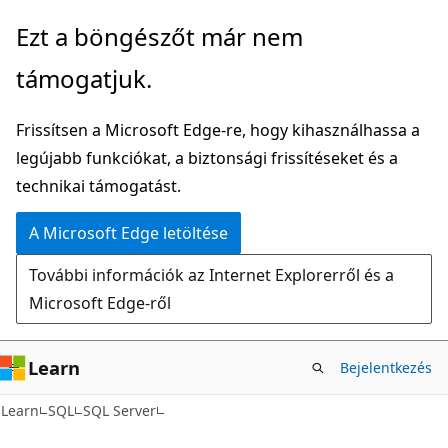
Ugrás
Ezt a böngészőt már nem
a
támogatjuk.
fő
tartalomhoz
Frissítsen a Microsoft Edge-re, hogy kihasználhassa a
legújabb funkciókat, a biztonsági frissítéseket és a
technikai támogatást.
A Microsoft Edge letöltése
További információk az Internet Explorerről és a
Microsoft Edge-ről
Learn
Bejelentkezés
Learn
SQL
SQL Server