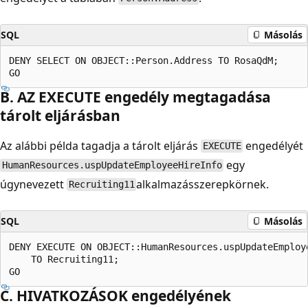
SQL
Másolás
DENY SELECT ON OBJECT::Person.Address TO RosaQdM;  

B. AZ EXECUTE engedély megtagadása
tárolt eljárásban
Az alábbi példa tagadja a tárolt eljárás
engedélyét
EXECUTE
egy
HumanResources.uspUpdateEmployeeHireInfo
úgynevezett
alkalmazásszerepkörnek.
Recruiting11
SQL
Másolás
DENY EXECUTE ON OBJECT::HumanResources.uspUpdateEmploye
    TO Recruiting11;  

C. HIVATKOZÁSOK engedélyének