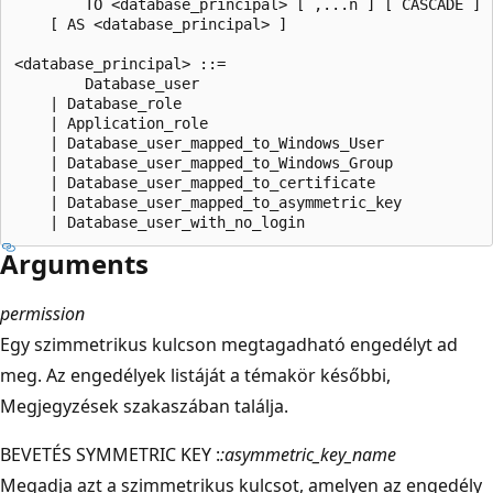
        TO <database_principal> [ ,...n ] [ CASCADE ]  
    [ AS <database_principal> ]   

<database_principal> ::=   

        Database_user   

    | Database_role   

    | Application_role   

    | Database_user_mapped_to_Windows_User   

    | Database_user_mapped_to_Windows_Group   

    | Database_user_mapped_to_certificate   

    | Database_user_mapped_to_asymmetric_key   

Arguments
permission
Egy szimmetrikus kulcson megtagadható engedélyt ad
meg. Az engedélyek listáját a témakör későbbi,
Megjegyzések szakaszában találja.
BEVETÉS SYMMETRIC KEY :
:asymmetric_key_name
Megadja azt a szimmetrikus kulcsot, amelyen az engedély