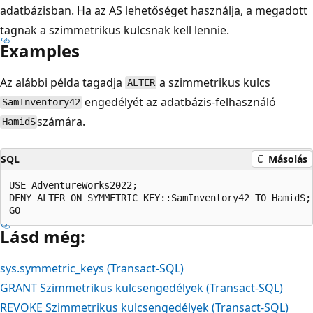
adatbázisban. Ha az AS lehetőséget használja, a megadott
tagnak a szimmetrikus kulcsnak kell lennie.
Examples
Az alábbi példa tagadja
a szimmetrikus kulcs
ALTER
engedélyét az adatbázis-felhasználó
SamInventory42
számára.
HamidS
SQL
Másolás
USE AdventureWorks2022;  

DENY ALTER ON SYMMETRIC KEY::SamInventory42 TO HamidS; 
Lásd még:
sys.symmetric_keys (Transact-SQL)
GRANT Szimmetrikus kulcsengedélyek (Transact-SQL)
REVOKE Szimmetrikus kulcsengedélyek (Transact-SQL)