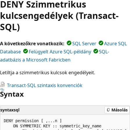
DENY Szimmetrikus
kulcsengedélyek (Transact-
SQL)
A következőkre vonatkozik:
SQL Server
Azure SQL
Database
Felügyelt Azure SQL-példány
SQL-
adatbázis a Microsoft Fabricben
Letiltja a szimmetrikus kulcsok engedélyeit.
Transact-SQL szintaxis konvenciók
Syntax
syntaxsql
Másolás
DENY permission [ ,...n ]    

    ON SYMMETRIC KEY :: symmetric_key_name   
