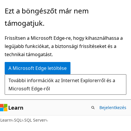
Ugrás
Ezt a böngészőt már nem
a
támogatjuk.
fő
tartalomhoz
Frissítsen a Microsoft Edge-re, hogy kihasználhassa a
legújabb funkciókat, a biztonsági frissítéseket és a
technikai támogatást.
A Microsoft Edge letöltése
További információk az Internet Explorerről és a
Microsoft Edge-ről
Learn
Bejelentkezés
Learn
SQL
SQL Server