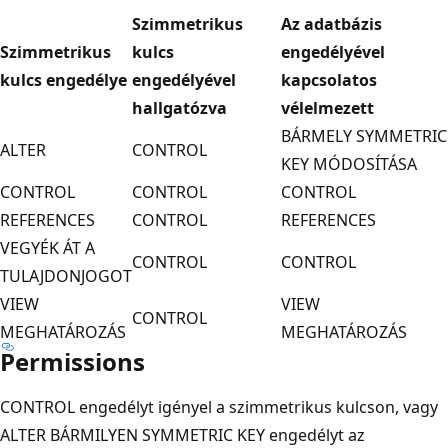
Szimmetrikus
Az adatbázis
Szimmetrikus
kulcs
engedélyével
kulcs engedélye
engedélyével
kapcsolatos
hallgatózva
vélelmezett
BÁRMELY SYMMETRIC
ALTER
CONTROL
KEY MÓDOSÍTÁSA
CONTROL
CONTROL
CONTROL
REFERENCES
CONTROL
REFERENCES
VEGYÉK ÁT A
CONTROL
CONTROL
TULAJDONJOGOT
VIEW
VIEW
CONTROL
MEGHATÁROZÁS
MEGHATÁROZÁS
Permissions
CONTROL engedélyt igényel a szimmetrikus kulcson, vagy
ALTER BÁRMILYEN SYMMETRIC KEY engedélyt az