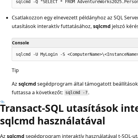
Csatlakozzon egy elnevezett példányhoz az SQL Server-
utasítások interaktív futtatásához,
sqlcmd
jelszó kéré
Console
Tip
Az
sqlcmd
segédprogram által támogatott beállítások
futtassa a következőt:
.
sqlcmd -?
Transact-SQL utasítások int
sqlcmd használatával
Az
sqlcmd
segédprogram interaktív használatával t-SQL-uta