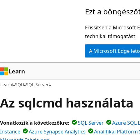
Ugrás
Ezt a böngésző
a
fő
Frissítsen a Microsoft 
tartalomhoz
technikai támogatást.
A Microsoft Edge letö
Learn
Learn
SQL
SQL Server
Az sqlcmd használata
Vonatkozik a következőkre:
SQL Server
Azure SQL 
Instance
Azure Synapse Analytics
Analitikai Platfor