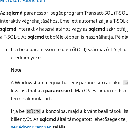
Microsoft Fabric-ben
Az
sqlcmd
parancssori segédprogram Transact-SQL (T-SQL) 
interaktív végrehajtásához. Emellett automatizálja a T-SQL-s
sqlcmd
interaktív használatához vagy az
sqlcmd
szkriptfáj
a T-SQL-t. Az
sqlcmd
többféleképpen is használhatja. Példáu
Írja be a parancssori felületről (CLI) származó T-SQL-u
eredményeket.
Note
A Windowsban megnyithat egy parancssori ablakot
c
kiválaszthatja a
parancssort
. MacOS és Linux rendsze
terminálemulátort.
Írja be
a konzolba, majd a kívánt beállítások li
sqlcmd
billentyűt. Az
sqlcmd
által támogatott lehetőségek telje
segédprogramban
találja.