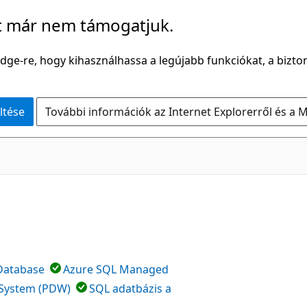
t már nem támogatjuk.
Edge-re, hogy kihasználhassa a legújabb funkciókat, a bizton
ltése
További információk az Internet Explorerről és a M
Database
Azure SQL Managed
m System (PDW)
SQL adatbázis a