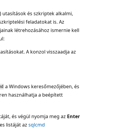
utasítások és szkriptek alkalmi,
zkriptelési feladatokat is. Az
ljainak létrehozásához ismernie kell
l:
tasításokat. A konzol visszaadja az
a Windows keresőmezőjében, és
md
ren használhatja a beépített
stáját, és végül nyomja meg az
Enter
s listáját az
sqlcmd