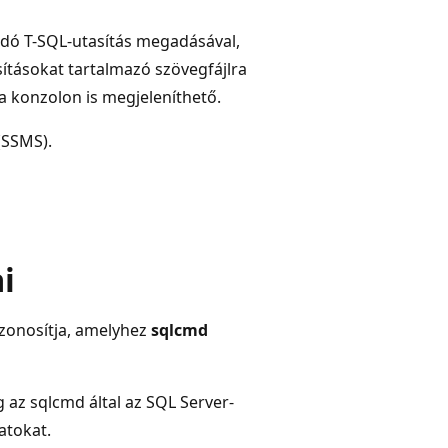
ndó T-SQL-utasítás megadásával,
tásokat tartalmazó szövegfájlra
 a konzolon is megjeleníthető.
(SSMS).
i
azonosítja, amelyhez
sqlcmd
g az sqlcmd
által az SQL Server-
atokat.