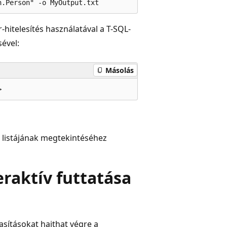
hitelesítés használatával a T-SQL-
sével:
Másolás
 listájának megtekintéséhez
eraktív futtatása
sításokat hajthat végre a