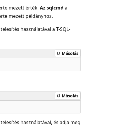
értelmezett érték.
Az sqlcmd
a
pértelmezett példányhoz.
elesítés használatával a T-SQL-
Másolás
Másolás
elesítés használatával, és adja meg