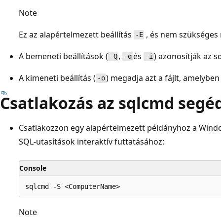
Note
Ez az alapértelmezett beállítás
, és nem szükséges
-E
A bemeneti beállítások (
,
és
) azonosítják az 
-Q
-q
-i
A kimeneti beállítás (
) megadja azt a fájlt, amelyben
-o
Csatlakozás az sqlcmd seg
Csatlakozzon egy alapértelmezett példányhoz a Window
SQL-utasítások interaktív futtatásához:
Console
Note