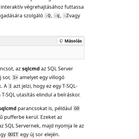
 interaktív végrehajtásához futtassa
egadására szolgáló
,
,
vagy
-Q
-q
-Z
Másolás
ancsot, az
sqlcmd
az SQL Server
 sor,
amelyet egy villogó
1>
k. A
azt jelzi, hogy ez egy T-SQL-
1
T-SQL utasítás elindul a beíráskor.
sqlcmd
parancsokat is, például
GO
ű pufferbe kerül. Ezeket az
 az SQL Servernek, majd nyomja le az
agy
egy új sor elején.
QUIT