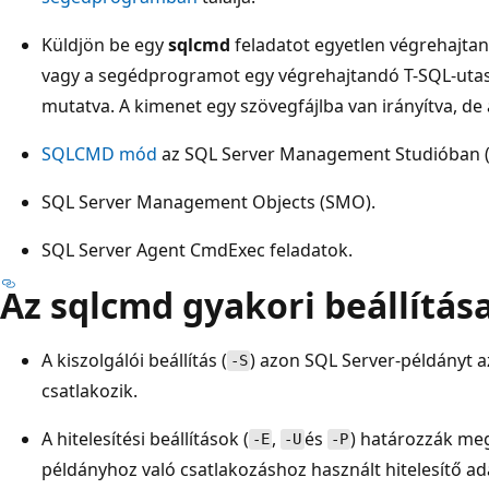
Küldjön be egy
sqlcmd
feladatot egyetlen végrehajta
vagy a segédprogramot egy végrehajtandó T-SQL-utasí
mutatva. A kimenet egy szövegfájlba van irányítva, de
SQLCMD mód
az SQL Server Management Studióban 
SQL Server Management Objects (SMO).
SQL Server Agent CmdExec feladatok.
Az sqlcmd gyakori beállítása
A kiszolgálói beállítás (
) azon SQL Server-példányt 
-S
csatlakozik.
A hitelesítési beállítások (
,
és
) határozzák me
-E
-U
-P
példányhoz való csatlakozáshoz használt hitelesítő ad