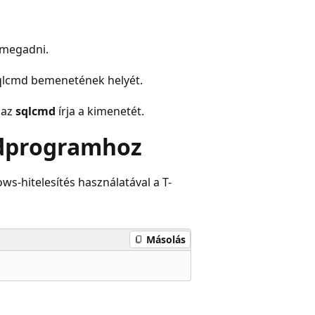
 megadni.
sqlcmd
bemenetének helyét.
 az
sqlcmd
írja a kimenetét.
édprogramhoz
s-hitelesítés használatával a T-
Másolás