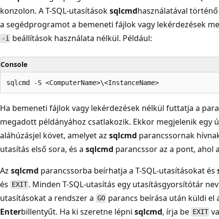
konzolon. A T-SQL-utasítások
sqlcmd
használatával történő
a segédprogramot a bemeneti fájlok vagy lekérdezések m
beállítások használata nélkül. Például:
-i
Console
Ha bemeneti fájlok vagy lekérdezések nélkül futtatja a par
megadott példányához csatlakozik. Ekkor megjelenik egy új
aláhúzásjel követ, amelyet az
sqlcmd
parancssornak hívna
utasítás első sora, és a
sqlcmd
parancssor az a pont, ahol a 
Az
sqlcmd
parancssorba beírhatja a T-SQL-utasításokat és
és
. Minden T-SQL-utasítás egy utasításgyorsítótár nev
EXIT
utasításokat a rendszer a
parancs beírása után küldi el
GO
Enter
billentyűt. Ha ki szeretne lépni
sqlcmd
, írja be
v
EXIT