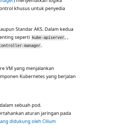
anager
) menyematkan logika
ontrol khusus untuk penyedia
 maupun Standar AKS. Dalam kedua
nting seperti
, ,
kube-apiserver
.
controller-manager
zure VM yang menjalankan
omponen Kubernetes yang berjalan
 dalam sebuah pod.
ertahankan aturan jaringan pada
yang didukung oleh Cilium