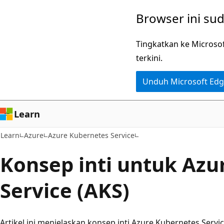
Lompati
Browser ini su
ke
konten
Tingkatkan ke Microso
utama
terkini.
Unduh Microsoft Ed
Learn
Learn
Azure
Azure Kubernetes Service
Konsep inti untuk Azu
Service (AKS)
Artikel ini menjelaskan konsep inti Azure Kubernetes Servi