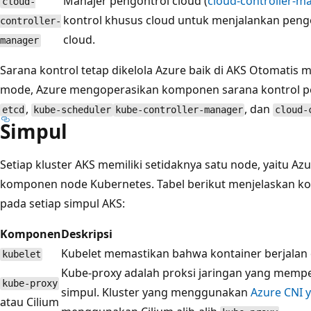
Manajer pengontrol cloud (
cloud-controller-m
cloud-
kontrol khusus cloud untuk menjalankan peng
controller-
cloud.
manager
Sarana kontrol tetap dikelola Azure baik di AKS Otomatis
mode, Azure mengoperasikan komponen sarana kontrol pe
,
, dan
etcd
kube-scheduler
kube-controller-manager
cloud-
Simpul
Setiap kluster AKS memiliki setidaknya satu node, yaitu A
komponen node Kubernetes. Tabel berikut menjelaskan k
pada setiap simpul AKS:
Komponen
Deskripsi
Kubelet
memastikan bahwa kontainer berjalan
kubelet
Kube-proxy
adalah proksi jaringan yang memp
kube-proxy
simpul. Kluster yang menggunakan
Azure CNI 
atau Cilium