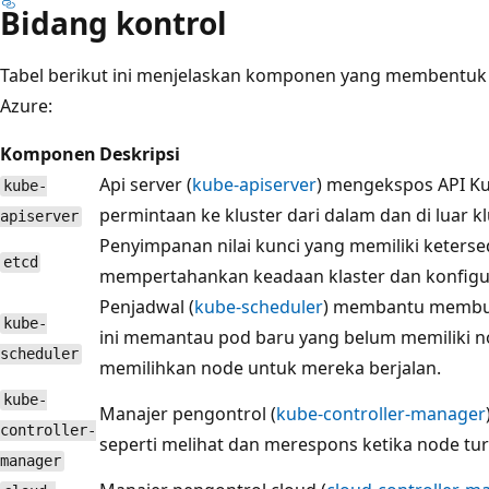
Bidang kontrol
Tabel berikut ini menjelaskan komponen yang membentuk s
Azure:
Komponen
Deskripsi
Api server (
kube-apiserver
) mengekspos API K
kube-
permintaan ke kluster dari dalam dan di luar kl
apiserver
Penyimpanan nilai kunci yang memiliki keterse
etcd
mempertahankan keadaan klaster dan konfigu
Penjadwal (
kube-scheduler
) membantu membua
kube-
ini memantau pod baru yang belum memiliki n
scheduler
memilihkan node untuk mereka berjalan.
kube-
Manajer pengontrol (
kube-controller-manager
controller-
seperti melihat dan merespons ketika node tu
manager