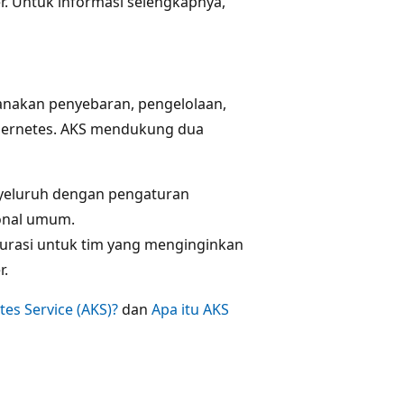
r. Untuk informasi selengkapnya,
anakan penyebaran, pengelolaan,
bernetes. AKS mendukung dua
nyeluruh dengan pengaturan
ional umum.
gurasi untuk tim yang menginginkan
r.
es Service (AKS)?
dan
Apa itu AKS