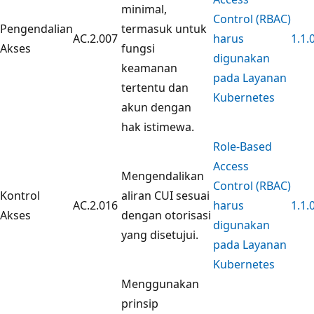
minimal,
Control (RBAC)
Pengendalian
termasuk untuk
AC.2.007
harus
1.1.
Akses
fungsi
digunakan
keamanan
pada Layanan
tertentu dan
Kubernetes
akun dengan
hak istimewa.
Role-Based
Access
Mengendalikan
Control (RBAC)
Kontrol
aliran CUI sesuai
AC.2.016
harus
1.1.
Akses
dengan otorisasi
digunakan
yang disetujui.
pada Layanan
Kubernetes
Menggunakan
prinsip