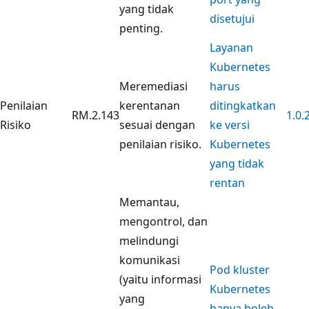
yang tidak
disetujui
penting.
Layanan
Kubernetes
Meremediasi
harus
Penilaian
kerentanan
ditingkatkan
RM.2.143
1.0.
Risiko
sesuai dengan
ke versi
penilaian risiko.
Kubernetes
yang tidak
rentan
Memantau,
mengontrol, dan
melindungi
komunikasi
Pod kluster
(yaitu informasi
Kubernetes
yang
hanya boleh