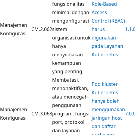
fungsionalitas
Role-Based
minimal dengan
Access
mengonfigurasi
Control (RBAC)
Manajemen
CM.2.062
sistem
harus
1.1.
Konfigurasi
organisasi untuk
digunakan
hanya
pada Layanan
menyediakan
Kubernetes
kemampuan
yang penting.
Membatasi,
Pod kluster
menonaktifkan,
Kubernetes
atau mencegah
hanya boleh
penggunaan
Manajemen
menggunakan
CM.3.068
program, fungsi,
7.0.
Konfigurasi
jaringan host
port, protokol,
dan daftar
dan layanan
port yang