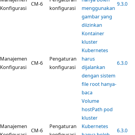
CM-6
9.3.0
Konfigurasi
konfigurasi
menggunakan
gambar yang
diizinkan
Kontainer
kluster
Kubernetes
Manajemen
Pengaturan
harus
CM-6
6.3.0
Konfigurasi
konfigurasi
dijalankan
dengan sistem
file root hanya-
baca
Volume
hostPath pod
kluster
Manajemen
Pengaturan
Kubernetes
CM-6
6.3.0
Konfigurasi
konfigurasi
hanya boleh