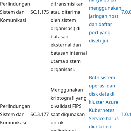
Perlindungan
ditransmisikan
menggunakan
Sistem dan
SC.1.175
atau diterima
7.0.
jaringan host
Komunikasi
oleh sistem
dan daftar
organisasi) di
port yang
batasan
disetujui
eksternal dan
batasan internal
utama sistem
organisasi.
Both sistem
operasi dan
Menggunakan
disk data di
kriptografi yang
kluster Azure
Perlindungan
divalidasi FIPS
Kubernetes
Sistem dan
SC.3.177
saat digunakan
1.0.
Service harus
Komunikasi
untuk
dienkripsi
melindungi