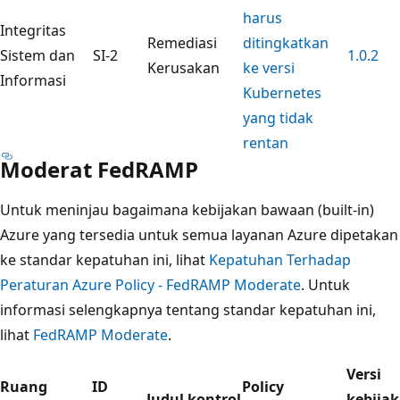
harus
Integritas
Remediasi
ditingkatkan
Sistem dan
SI-2
1.0.2
Kerusakan
ke versi
Informasi
Kubernetes
yang tidak
rentan
Moderat FedRAMP
Untuk meninjau bagaimana kebijakan bawaan (built-in)
Azure yang tersedia untuk semua layanan Azure dipetakan
ke standar kepatuhan ini, lihat
Kepatuhan Terhadap
Peraturan Azure Policy - FedRAMP Moderate
. Untuk
informasi selengkapnya tentang standar kepatuhan ini,
lihat
FedRAMP Moderate
.
Versi
Ruang
ID
Policy
Judul kontrol
kebija