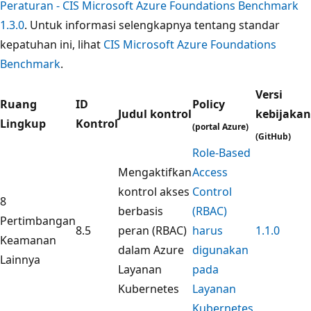
Peraturan - CIS Microsoft Azure Foundations Benchmark
1.3.0
. Untuk informasi selengkapnya tentang standar
kepatuhan ini, lihat
CIS Microsoft Azure Foundations
Benchmark
.
Versi
Ruang
ID
Policy
Judul kontrol
kebijakan
Lingkup
Kontrol
(portal Azure)
(GitHub)
Role-Based
Mengaktifkan
Access
kontrol akses
Control
8
berbasis
(RBAC)
Pertimbangan
8.5
peran (RBAC)
harus
1.1.0
Keamanan
dalam Azure
digunakan
Lainnya
Layanan
pada
Kubernetes
Layanan
Kubernetes