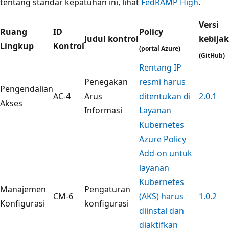
tentang standar kepatuhan ini, lihat
FedRAMP High
.
Versi
Ruang
ID
Policy
Judul kontrol
kebija
Lingkup
Kontrol
(portal Azure)
(GitHub)
Rentang IP
Penegakan
resmi harus
Pengendalian
AC-4
Arus
ditentukan di
2.0.1
Akses
Informasi
Layanan
Kubernetes
Azure Policy
Add-on untuk
layanan
Kubernetes
Manajemen
Pengaturan
CM-6
(AKS) harus
1.0.2
Konfigurasi
konfigurasi
diinstal dan
diaktifkan