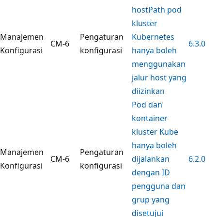
hostPath pod
kluster
Manajemen
Pengaturan
Kubernetes
CM-6
6.3.0
Konfigurasi
konfigurasi
hanya boleh
menggunakan
jalur host yang
diizinkan
Pod dan
kontainer
kluster Kube
hanya boleh
Manajemen
Pengaturan
CM-6
dijalankan
6.2.0
Konfigurasi
konfigurasi
dengan ID
pengguna dan
grup yang
disetujui