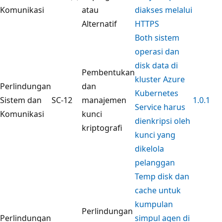
Komunikasi
atau
diakses melalui
Alternatif
HTTPS
Both sistem
operasi dan
disk data di
Pembentukan
kluster Azure
Perlindungan
dan
Kubernetes
Sistem dan
SC-12
manajemen
1.0.1
Service harus
Komunikasi
kunci
dienkripsi oleh
kriptografi
kunci yang
dikelola
pelanggan
Temp disk dan
cache untuk
kumpulan
Perlindungan
Perlindungan
simpul agen di