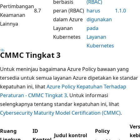
berbasis
(RBAC)
Pertimbangan
8.7
peran (RBAC)
harus
1.1.0
Keamanan
dalam Azure
digunakan
Lainnya
Layanan
pada
Kubernetes
Layanan
Kubernetes
CMMC Tingkat 3
Untuk meninjau bagaimana Azure Policy bawaan yang
tersedia untuk semua layanan Azure dipetakan ke standar
kepatuhan ini, lihat
Azure Policy Kepatuhan Terhadap
Peraturan - CMMC Tingkat 3
. Untuk informasi
selengkapnya tentang standar kepatuhan ini, lihat
Cybersecurity Maturity Model Certification (CMMC)
.
Vers
Ruang
ID
Policy
Judul kontrol
keb
Lingkup
Kontrol