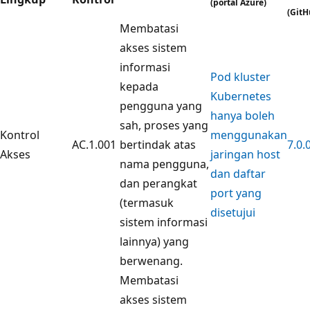
(portal Azure)
(GitH
Membatasi
akses sistem
informasi
Pod kluster
kepada
Kubernetes
pengguna yang
hanya boleh
sah, proses yang
Kontrol
menggunakan
AC.1.001
bertindak atas
7.0.
Akses
jaringan host
nama pengguna,
dan daftar
dan perangkat
port yang
(termasuk
disetujui
sistem informasi
lainnya) yang
berwenang.
Membatasi
akses sistem