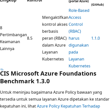
(portal Azure)
(GitHub)
Role-Based
Mengaktifkan
Access
kontrol akses
Control
8
berbasis
(RBAC)
Pertimbangan
8.5
peran (RBAC)
harus
1.1.0
Keamanan
dalam Azure
digunakan
Lainnya
Layanan
pada
Kubernetes
Layanan
Kubernetes
CIS Microsoft Azure Foundations
Benchmark 1.3.0
Untuk meninjau bagaimana Azure Policy bawaan yang
tersedia untuk semua layanan Azure dipetakan ke standar
kepatuhan ini, lihat
Azure Policy Kepatuhan Terhadap