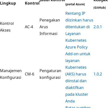
Lingkup
Kontrol
(portal Azure)
(GitHub)
Rentang IP
Penegakan
diizinkan harus
Kontrol
AC-4
Arus
ditentukan di
2.0.1
Akses
Informasi
Layanan
Kubernetes
Azure Policy
Add-on untuk
layanan
Kubernetes
Manajemen
Pengaturan
CM-6
(AKS) harus
1.0.2
Konfigurasi
konfigurasi
diinstal dan
diaktifkan
pada kluster
Anda
Batas sumber