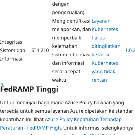
dengan
pengecualian).
Mengidentifikasi,
Layanan
melaporkan, dan
Kubernetes
memperbaiki
harus
Integritas
kelemahan
ditingkatkan
Sistem dan
SI.1.210
1.0.
sistem informasi
ke versi
Informasi
dan informasi
Kubernetes
secara tepat
yang tidak
waktu.
rentan
FedRAMP Tinggi
Untuk meninjau bagaimana Azure Policy bawaan yang
tersedia untuk semua layanan Azure dipetakan ke standar
kepatuhan ini, lihat
Azure Policy Kepatuhan Terhadap
Peraturan - FedRAMP High
. Untuk informasi selengkapnya