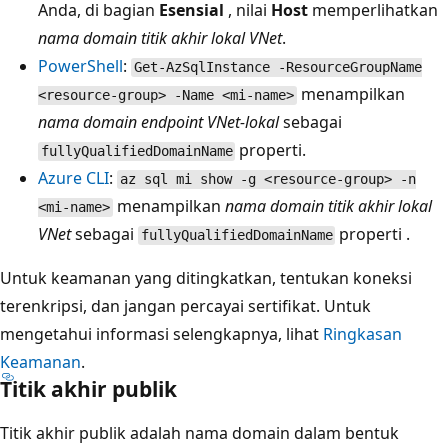
Anda, di bagian
Esensial
, nilai
Host
memperlihatkan
nama domain titik akhir lokal VNet
.
PowerShell
:
Get-AzSqlInstance -ResourceGroupName
menampilkan
<resource-group> -Name <mi-name>
nama domain endpoint VNet-lokal
sebagai
properti.
fullyQualifiedDomainName
Azure CLI
:
az sql mi show -g <resource-group> -n
menampilkan
nama domain titik akhir lokal
<mi-name>
VNet
sebagai
properti .
fullyQualifiedDomainName
Untuk keamanan yang ditingkatkan, tentukan koneksi
terenkripsi, dan jangan percayai sertifikat. Untuk
mengetahui informasi selengkapnya, lihat
Ringkasan
Keamanan
.
Titik akhir publik
Titik akhir publik adalah nama domain dalam bentuk