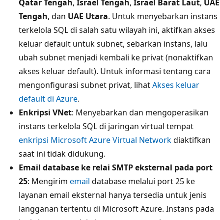
Qatar Tengah
,
Israel Tengah
,
Israel Barat Laut
,
UAE
Tengah
, dan
UAE Utara
. Untuk menyebarkan instans
terkelola SQL di salah satu wilayah ini, aktifkan akses
keluar default untuk subnet, sebarkan instans, lalu
ubah subnet menjadi kembali ke privat (nonaktifkan
akses keluar default). Untuk informasi tentang cara
mengonfigurasi subnet privat, lihat
Akses keluar
default di Azure
.
Enkripsi VNet
: Menyebarkan dan mengoperasikan
instans terkelola SQL di jaringan virtual tempat
enkripsi Microsoft Azure Virtual Network
diaktifkan
saat ini tidak didukung.
Email database ke relai SMTP eksternal pada port
25
: Mengirim
email
database melalui port 25 ke
layanan email eksternal hanya tersedia untuk jenis
langganan tertentu di Microsoft Azure. Instans pada