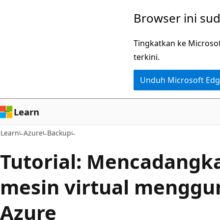
Lompati
Browser ini su
ke
konten
Tingkatkan ke Microso
utama
terkini.
Unduh Microsoft Ed
Learn
Learn
Azure
Backup
Tutorial: Mencadangk
mesin virtual menggu
Azure