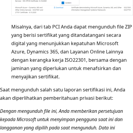
Misalnya, dari tab PCI Anda dapat mengunduh file ZIP
yang berisi sertifikat yang ditandatangani secara
digital yang menunjukkan kepatuhan Microsoft
Azure, Dynamics 365, dan Layanan Online Lainnya
dengan kerangka kerja ISO22301, bersama dengan
jaminan yang diperlukan untuk menafsirkan dan
menyajikan sertifikat.
Saat mengunduh salah satu laporan sertifikasi ini, Anda
akan diperlihatkan pemberitahuan privasi berikut:
Dengan mengunduh file ini, Anda memberikan persetujuan
kepada Microsoft untuk menyimpan pengguna saat ini dan
langganan yang dipilih pada saat mengunduh. Data ini