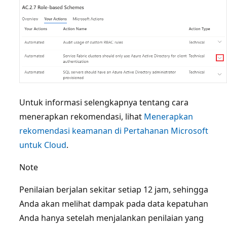
Untuk informasi selengkapnya tentang cara
menerapkan rekomendasi, lihat
Menerapkan
rekomendasi keamanan di Pertahanan Microsoft
untuk Cloud
.
Note
Penilaian berjalan sekitar setiap 12 jam, sehingga
Anda akan melihat dampak pada data kepatuhan
Anda hanya setelah menjalankan penilaian yang