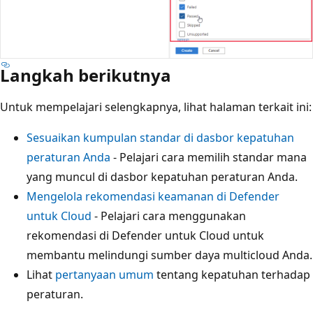
Langkah berikutnya
Untuk mempelajari selengkapnya, lihat halaman terkait ini:
Sesuaikan kumpulan standar di dasbor kepatuhan
peraturan Anda
- Pelajari cara memilih standar mana
yang muncul di dasbor kepatuhan peraturan Anda.
Mengelola rekomendasi keamanan di Defender
untuk Cloud
- Pelajari cara menggunakan
rekomendasi di Defender untuk Cloud untuk
membantu melindungi sumber daya multicloud Anda.
Lihat
pertanyaan umum
tentang kepatuhan terhadap
peraturan.