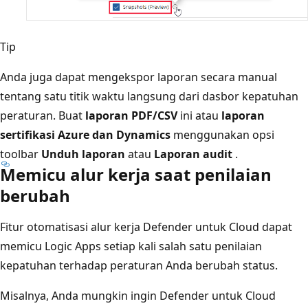
Tip
Anda juga dapat mengekspor laporan secara manual
tentang satu titik waktu langsung dari dasbor kepatuhan
peraturan. Buat
laporan PDF/CSV
ini atau
laporan
sertifikasi Azure dan Dynamics
menggunakan opsi
toolbar
Unduh laporan
atau
Laporan audit
.
Memicu alur kerja saat penilaian
berubah
Fitur otomatisasi alur kerja Defender untuk Cloud dapat
memicu Logic Apps setiap kali salah satu penilaian
kepatuhan terhadap peraturan Anda berubah status.
Misalnya, Anda mungkin ingin Defender untuk Cloud