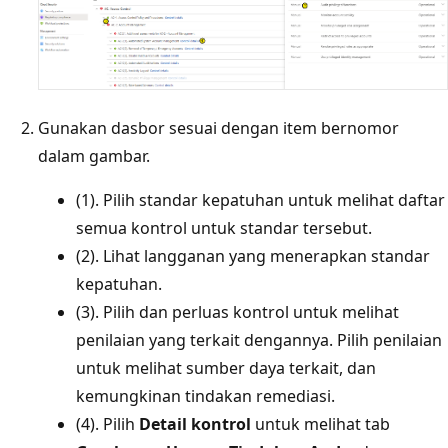
Gunakan dasbor sesuai dengan item bernomor
dalam gambar.
(1). Pilih standar kepatuhan untuk melihat daftar
semua kontrol untuk standar tersebut.
(2). Lihat langganan yang menerapkan standar
kepatuhan.
(3). Pilih dan perluas kontrol untuk melihat
penilaian yang terkait dengannya. Pilih penilaian
untuk melihat sumber daya terkait, dan
kemungkinan tindakan remediasi.
(4). Pilih
Detail kontrol
untuk melihat tab