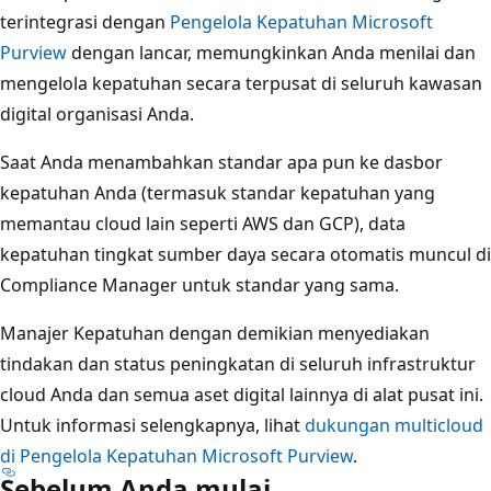
terintegrasi dengan
Pengelola Kepatuhan Microsoft
Purview
dengan lancar, memungkinkan Anda menilai dan
mengelola kepatuhan secara terpusat di seluruh kawasan
digital organisasi Anda.
Saat Anda menambahkan standar apa pun ke dasbor
kepatuhan Anda (termasuk standar kepatuhan yang
memantau cloud lain seperti AWS dan GCP), data
kepatuhan tingkat sumber daya secara otomatis muncul di
Compliance Manager untuk standar yang sama.
Manajer Kepatuhan dengan demikian menyediakan
tindakan dan status peningkatan di seluruh infrastruktur
cloud Anda dan semua aset digital lainnya di alat pusat ini.
Untuk informasi selengkapnya, lihat
dukungan multicloud
di Pengelola Kepatuhan Microsoft Purview
.
Sebelum Anda mulai