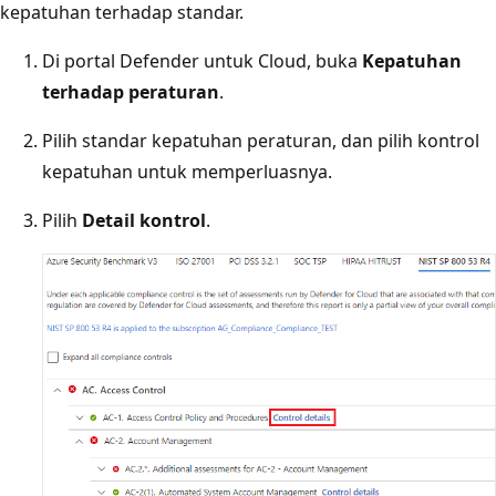
kepatuhan terhadap standar.
Di portal Defender untuk Cloud, buka
Kepatuhan
terhadap peraturan
.
Pilih standar kepatuhan peraturan, dan pilih kontrol
kepatuhan untuk memperluasnya.
Pilih
Detail kontrol
.