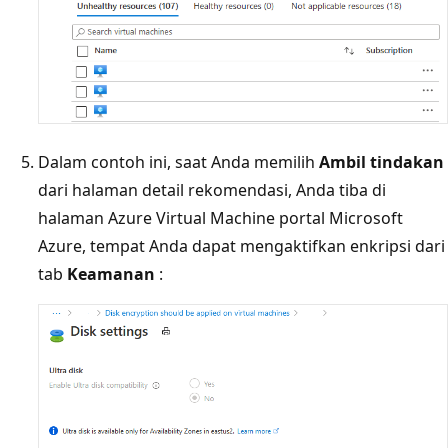
Dalam contoh ini, saat Anda memilih
Ambil tindakan
dari halaman detail rekomendasi, Anda tiba di
halaman Azure Virtual Machine portal Microsoft
Azure, tempat Anda dapat mengaktifkan enkripsi dari
tab
Keamanan
: