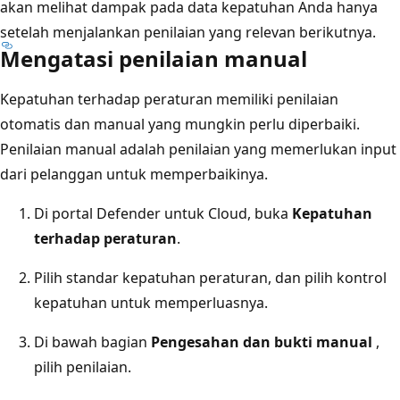
akan melihat dampak pada data kepatuhan Anda hanya
setelah menjalankan penilaian yang relevan berikutnya.
Mengatasi penilaian manual
Kepatuhan terhadap peraturan memiliki penilaian
otomatis dan manual yang mungkin perlu diperbaiki.
Penilaian manual adalah penilaian yang memerlukan input
dari pelanggan untuk memperbaikinya.
Di portal Defender untuk Cloud, buka
Kepatuhan
terhadap peraturan
.
Pilih standar kepatuhan peraturan, dan pilih kontrol
kepatuhan untuk memperluasnya.
Di bawah bagian
Pengesahan dan bukti manual
,
pilih penilaian.