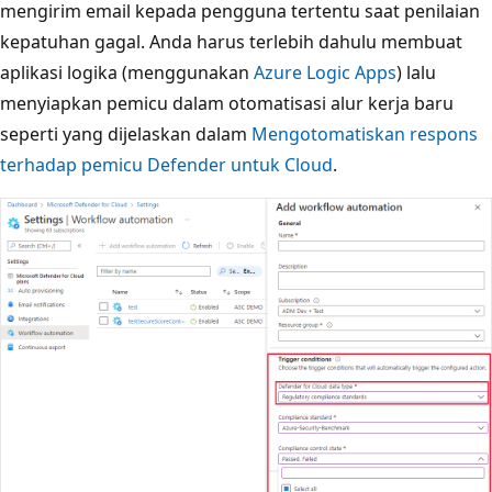
mengirim email kepada pengguna tertentu saat penilaian
kepatuhan gagal. Anda harus terlebih dahulu membuat
aplikasi logika (menggunakan
Azure Logic Apps
) lalu
menyiapkan pemicu dalam otomatisasi alur kerja baru
seperti yang dijelaskan dalam
Mengotomatiskan respons
terhadap pemicu Defender untuk Cloud
.