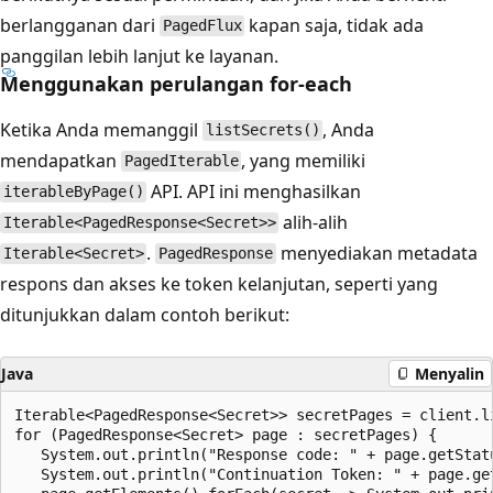
berlangganan dari
kapan saja, tidak ada
PagedFlux
panggilan lebih lanjut ke layanan.
Menggunakan perulangan for-each
Ketika Anda memanggil
, Anda
listSecrets()
mendapatkan
, yang memiliki
PagedIterable
API. API ini menghasilkan
iterableByPage()
alih-alih
Iterable<PagedResponse<Secret>>
.
menyediakan metadata
Iterable<Secret>
PagedResponse
respons dan akses ke token kelanjutan, seperti yang
ditunjukkan dalam contoh berikut:
Java
Menyalin
Iterable<PagedResponse<Secret>> secretPages = client.li
for (PagedResponse<Secret> page : secretPages) {

   System.out.println("Response code: " + page.getStatu
   System.out.println("Continuation Token: " + page.get