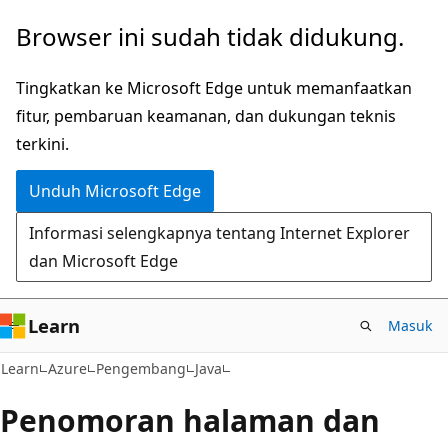
Lompati
Browser ini sudah tidak didukung.
ke
konten
Tingkatkan ke Microsoft Edge untuk memanfaatkan
utama
fitur, pembaruan keamanan, dan dukungan teknis
terkini.
Unduh Microsoft Edge
Informasi selengkapnya tentang Internet Explorer
dan Microsoft Edge
Learn
Masuk
Learn
Azure
Pengembang
Java
Penomoran halaman dan