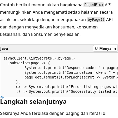
Contoh berikut menunjukkan bagaimana
API
PagedFlux
memungkinkan Anda mengamati setiap halaman secara
asinkron, sekali lagi dengan menggunakan
API
byPage()
dan dengan menyediakan konsumen, konsumen
kesalahan, dan konsumen penyelesaian.
Java
Menyalin
asyncClient.listSecrets().byPage()

  .subscribe(page -> {

          System.out.println("Response code: " + page.g
          System.out.println("Continuation Token: " + p
          page.getElements().forEach(secret -> System.
      },

      ex -> System.out.println("Error listing pages wit
Langkah selanjutnya
Sekiranya Anda terbiasa dengan paging dan iterasi di