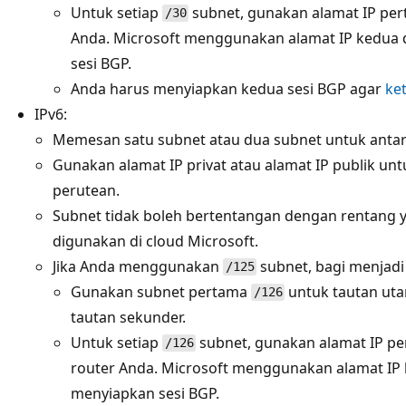
Untuk setiap
subnet, gunakan alamat IP pe
/30
Anda. Microsoft menggunakan alamat IP kedua 
sesi BGP.
Anda harus menyiapkan kedua sesi BGP agar
ke
IPv6:
Memesan satu subnet atau dua subnet untuk anta
Gunakan alamat IP privat atau alamat IP publik u
perutean.
Subnet tidak boleh bertentangan dengan rentang 
digunakan di cloud Microsoft.
Jika Anda menggunakan
subnet, bagi menjad
/125
Gunakan subnet pertama
untuk tautan ut
/126
tautan sekunder.
Untuk setiap
subnet, gunakan alamat IP pe
/126
router Anda. Microsoft menggunakan alamat IP
menyiapkan sesi BGP.