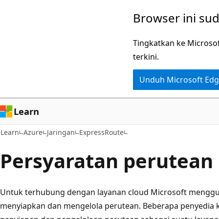
Lompati
Browser ini su
ke
konten
Tingkatkan ke Microso
utama
terkini.
Unduh Microsoft Ed
Learn
Learn
Azure
Jaringan
ExpressRoute
Persyaratan perutean
Untuk terhubung dengan layanan cloud Microsoft menggu
menyiapkan dan mengelola perutean. Beberapa penyedia 