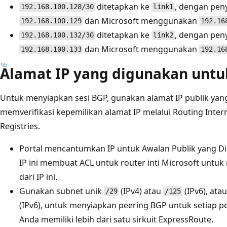
ditetapkan ke
, dengan pe
192.168.100.128/30
link1
dan Microsoft menggunakan
192.168.100.129
192.16
ditetapkan ke
, dengan pe
192.168.100.132/30
link2
dan Microsoft menggunakan
192.168.100.133
192.16
Alamat IP yang digunakan untu
Untuk menyiapkan sesi BGP, gunakan alamat IP publik yang
memverifikasi kepemilikan alamat IP melalui Routing Intern
Registries.
Portal mencantumkan IP untuk Awalan Publik yang D
IP ini membuat ACL untuk router inti Microsoft untu
dari IP ini.
Gunakan subnet unik
(IPv4) atau
(IPv6), ata
/29
/125
(IPv6), untuk menyiapkan peering BGP untuk setiap pee
Anda memiliki lebih dari satu sirkuit ExpressRoute.