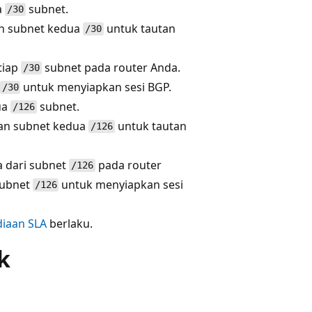
a
subnet.
/30
n subnet kedua
untuk tautan
/30
tiap
subnet pada router Anda.
/30
untuk menyiapkan sesi BGP.
/30
ua
subnet.
/126
an subnet kedua
untuk tautan
/126
a dari subnet
pada router
/126
subnet
untuk menyiapkan sesi
/126
diaan SLA
berlaku.
k