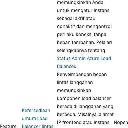
memungkinkan Anda
untuk mengatur instans
sebagai aktif atau
nonaktif dan mengontrol
perilaku koneksi tanpa
beban tambahan. Pelajari
selengkapnya tentang
Status Admin Azure Load
Balancer
.
Penyeimbangan beban
lintas langganan
memungkinkan
komponen load balancer
berada di langganan yang
Ketersediaan
berbeda. Misalnya, alamat
umum Load
IP frontend atau instans
Nope
Feature
Balancer lintas