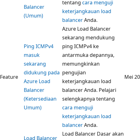
tentang
cara menguji
Balancer
keterjangkauan load
(Umum)
balancer
Anda.
Azure Load Balancer
sekarang mendukung
Ping ICMPv4
ping ICMPv4 ke
masuk
antarmuka depannya,
sekarang
memungkinkan
didukung pada
pengujian
Feature
Mei 2
Azure Load
keterjangkauan load
Balancer
balancer Anda. Pelajari
(Ketersediaan
selengkapnya tentang
Umum)
cara menguji
keterjangkauan load
balancer
Anda.
Load Balancer Dasar akan
Load Balancer