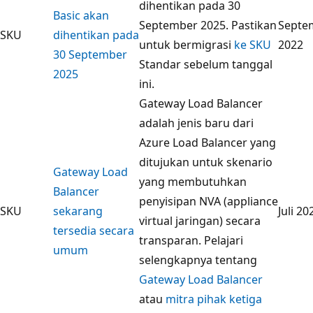
dihentikan pada 30
Basic akan
September 2025. Pastikan
Septe
SKU
dihentikan pada
untuk bermigrasi
ke SKU
2022
30 September
Standar sebelum tanggal
2025
ini.
Gateway Load Balancer
adalah jenis baru dari
Azure Load Balancer yang
ditujukan untuk skenario
Gateway Load
yang membutuhkan
Balancer
penyisipan NVA (appliance
SKU
sekarang
Juli 20
virtual jaringan) secara
tersedia secara
transparan. Pelajari
umum
selengkapnya tentang
Gateway Load Balancer
atau
mitra pihak ketiga