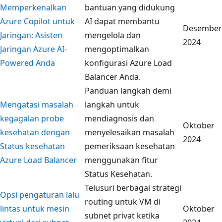
Memperkenalkan
bantuan yang didukung
Azure Copilot untuk
AI dapat membantu
Desember
Jaringan: Asisten
mengelola dan
2024
Jaringan Azure AI-
mengoptimalkan
Powered Anda
konfigurasi Azure Load
Balancer Anda.
Panduan langkah demi
Mengatasi masalah
langkah untuk
kegagalan probe
mendiagnosis dan
Oktober
kesehatan dengan
menyelesaikan masalah
2024
Status kesehatan
pemeriksaan kesehatan
Azure Load Balancer
menggunakan fitur
Status Kesehatan.
Telusuri berbagai strategi
Opsi pengaturan lalu
routing untuk VM di
lintas untuk mesin
Oktober
subnet privat ketika