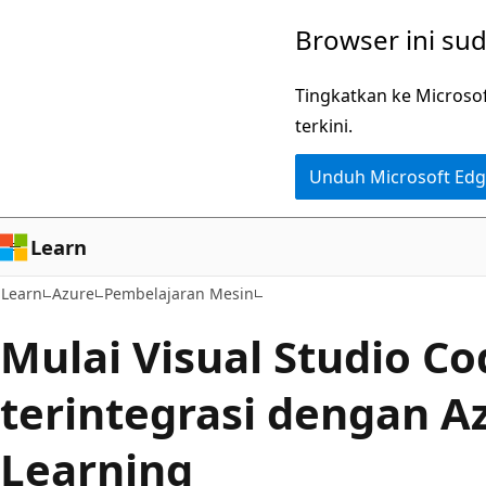
Lompati
Browser ini su
ke
konten
Tingkatkan ke Microso
utama
terkini.
Unduh Microsoft Ed
Learn
Learn
Azure
Pembelajaran Mesin
Mulai Visual Studio C
terintegrasi dengan A
Learning