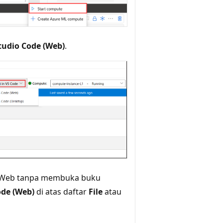
Studio Code (Web)
.
or Web tanpa membuka buku
ode (Web)
di atas daftar
File
atau