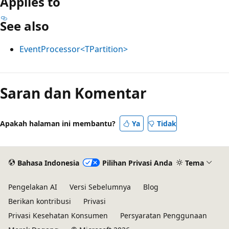
Applies to
See also
EventProcessor<TPartition>
Mode
baca
Saran dan Komentar
dinonaktifkan
Apakah halaman ini membantu?
Ya
Tidak
Bahasa Indonesia
Pilihan Privasi Anda
Tema
Pengelakan AI
Versi Sebelumnya
Blog
Berikan kontribusi
Privasi
Privasi Kesehatan Konsumen
Persyaratan Penggunaan