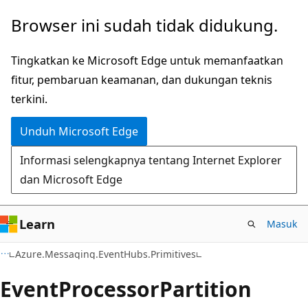
Lompati
Lewati
Browser ini sudah tidak didukung.
ke
ke
konten
navigasi
Tingkatkan ke Microsoft Edge untuk memanfaatkan
utama
dalam
fitur, pembaruan keamanan, dan dukungan teknis
halaman
terkini.
Unduh Microsoft Edge
Informasi selengkapnya tentang Internet Explorer
dan Microsoft Edge
Learn
Masuk
C#
Azure.Messaging.EventHubs.Primitives
Event
Processor
Partition