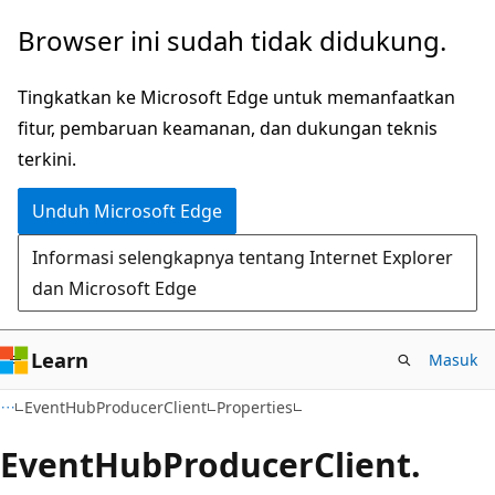
Lompati
Lewati
Browser ini sudah tidak didukung.
ke
ke
konten
navigasi
Tingkatkan ke Microsoft Edge untuk memanfaatkan
utama
dalam
fitur, pembaruan keamanan, dan dukungan teknis
halaman
terkini.
Unduh Microsoft Edge
Informasi selengkapnya tentang Internet Explorer
dan Microsoft Edge
Learn
Masuk
C#
EventHubProducerClient
Properties
Event
Hub
Producer
Client.