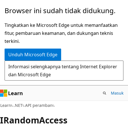
Lompati
Lewati
Browser ini sudah tidak didukung.
ke
ke
konten
navigasi
Tingkatkan ke Microsoft Edge untuk memanfaatkan
utama
dalam
fitur, pembaruan keamanan, dan dukungan teknis
halaman
terkini.
Unduh Microsoft Edge
Informasi selengkapnya tentang Internet Explorer
dan Microsoft Edge
Learn
Masuk
C#
Learn
.NET
API peramban
IRandom
Access