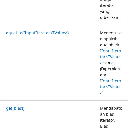
iterator
yang
diberikan.
equal_to(IInputIterator<TValue>)
Menentuka
n apakah
dua objek
IInputItera
tor<TValue
>
sama.
(Diperoleh
dari
IInputItera
tor<TValue
>
)
get_bias()
Mendapatk
an bias
iterator.
Bias