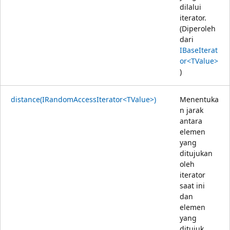
dilalui
iterator.
(Diperoleh
dari
IBaseIterat
or<TValue>
)
distance(IRandomAccessIterator<TValue>)
Menentuka
n jarak
antara
elemen
yang
ditujukan
oleh
iterator
saat ini
dan
elemen
yang
ditujuk