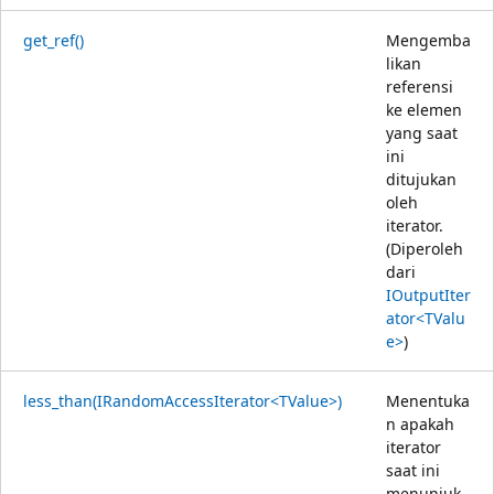
get_ref()
Mengemba
likan
referensi
ke elemen
yang saat
ini
ditujukan
oleh
iterator.
(Diperoleh
dari
IOutputIter
ator<TValu
e>
)
less_than(IRandomAccessIterator<TValue>)
Menentuka
n apakah
iterator
saat ini
menunjuk