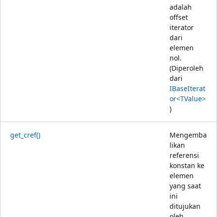
adalah
offset
iterator
dari
elemen
nol.
(Diperoleh
dari
IBaseIterat
or<TValue>
)
get_cref()
Mengemba
likan
referensi
konstan ke
elemen
yang saat
ini
ditujukan
oleh