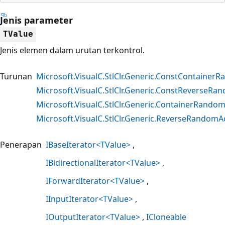
Jenis parameter
TValue
Jenis elemen dalam urutan terkontrol.
Turunan
Microsoft.VisualC.StlClr.Generic.ConstContainer
Microsoft.VisualC.StlClr.Generic.ConstReverseR
Microsoft.VisualC.StlClr.Generic.ContainerRando
Microsoft.VisualC.StlClr.Generic.ReverseRandomA
Penerapan
IBaseIterator<TValue>
IBidirectionalIterator<TValue>
IForwardIterator<TValue>
IInputIterator<TValue>
IOutputIterator<TValue>
ICloneable