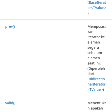
IBaseIterat
or<TValue>
)
prev()
Memposisi
kan
iterator ke
elemen
segera
sebelum
elemen
saat ini.
(Diperoleh
dari
IBidirectio
nalIterator
<TValue>
)
valid()
Menentuka
n apakah