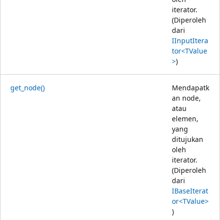
iterator.
(Diperoleh
dari
IInputItera
tor<TValue
>
)
get_node()
Mendapatk
an node,
atau
elemen,
yang
ditujukan
oleh
iterator.
(Diperoleh
dari
IBaseIterat
or<TValue>
)