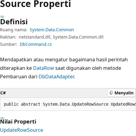
Source Properti
Definisi
Ruang nama:
System.Data.Common
Rakitan:
netstandard.dll, System.Data.Common.dll
Sumber:
DbCommand.cs
Mendapatkan atau mengatur bagaimana hasil perintah
diterapkan ke
DataRow
saat digunakan oleh metode
Pembaruan dari
DbDataAdapter
.
C#
Menyalin
public abstract System.Data.UpdateRowSource UpdatedRow
Nilai Properti
UpdateRowSource