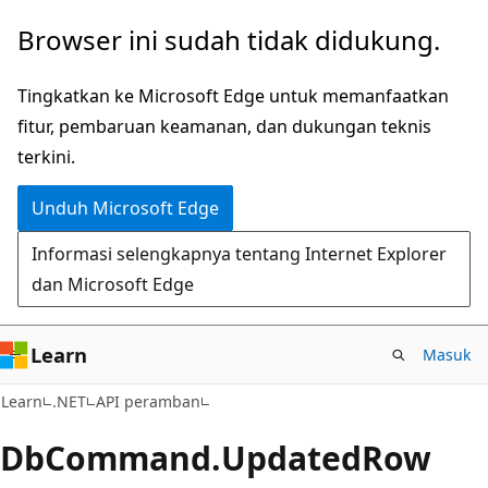
Lompati
Lewati
Browser ini sudah tidak didukung.
ke
ke
konten
navigasi
Tingkatkan ke Microsoft Edge untuk memanfaatkan
utama
dalam
fitur, pembaruan keamanan, dan dukungan teknis
halaman
terkini.
Unduh Microsoft Edge
Informasi selengkapnya tentang Internet Explorer
dan Microsoft Edge
Learn
Masuk
C#
Learn
.NET
API peramban
Db
Command.
Updated
Row