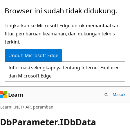
Lompati
Lewati
Browser ini sudah tidak didukung.
ke
ke
konten
navigasi
Tingkatkan ke Microsoft Edge untuk memanfaatkan
utama
dalam
fitur, pembaruan keamanan, dan dukungan teknis
halaman
terkini.
Unduh Microsoft Edge
Informasi selengkapnya tentang Internet Explorer
dan Microsoft Edge
Learn
Masuk
C#
Learn
.NET
API peramban
Db
Parameter.
IDb
Data